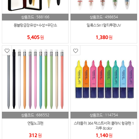
588166
498654
상품코드 :
상품코드 :
몽블랑금장유성+수성+우단소
밀룩스5in1멀티투명UV
5,405
1,380
원
원
686552
114754
상품코드 :
상품코드 :
연필노크펜
스테들러 364 텍스트서퍼 클래식 형광펜 1
자루 8color
312
1,140
원
원