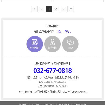
1
2
고객서비스
ID:
PW :
웹하드 파일올리기
고객상담센터 / 입금계좌안내
032-677-0818
상담 : 오전10시~오후06시 (토요일,공휴일 휴무)
점심 : 오후12시~오후1시
급한연락 : 010-8635-3419
고객에게만 알려드림
신한/농협 등
예금주 : 더망고기프트
PC버전
로그인
회원가입
입점안내
가맹점신청