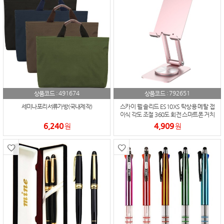
491674
792651
상품코드 :
상품코드 :
세미나포리서류가방(국내제작)
스카이 웰 솔리드 ES10XS 탁상용 메탈 접
이식 각도 조절 360도 회전 스마트폰 거치
대
6,240
4,909
원
원