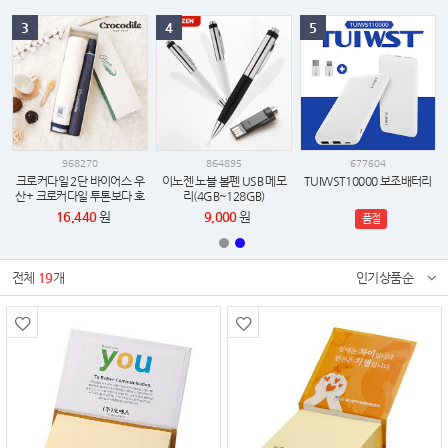
3
4
5
968270
864895
677604
크로커다일 2단 바이어스 우
이노젠 노블 볼펜 USB 메모
TUIWST10000 보조배터리
산+ 크로커다일 투톤보다 호
리(4GB~128GB)
텔 수건세트
16,440
원
9,000
원
품절
전체
19
개
인기상품순