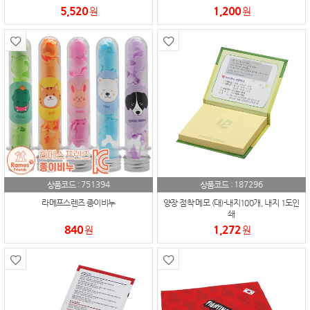
5,520
1,200
원
원
751394
187296
상품코드 :
상품코드 :
라메프스렌즈 종이비누
양장 점착 메모 (대)-내지100개, 내지 1도인
쇄
840
1,272
원
원