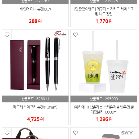
271763
219225
상품코드 :
상품코드 :
바인더 미니 볼펜(0.7)
[덤증정이벤트] 더구디스 자카드 터치스크
린 니트 장갑
288
1,770
원
원
628011
295003
상품코드 :
상품코드 :
페도러스 제프리 볼펜(1.0mm)
(아리에나) 냉온가능 빅리유저블 반투명 빨
대텀블러 1,000ml
4,725
1,296
원
원