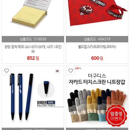
518838
494378
상품코드 :
상품코드 :
양장 점착 메모 (소)-내지100개, 내지 1도인
월드컵스카프(파이팅코리아)
쇄
852
600
원
원