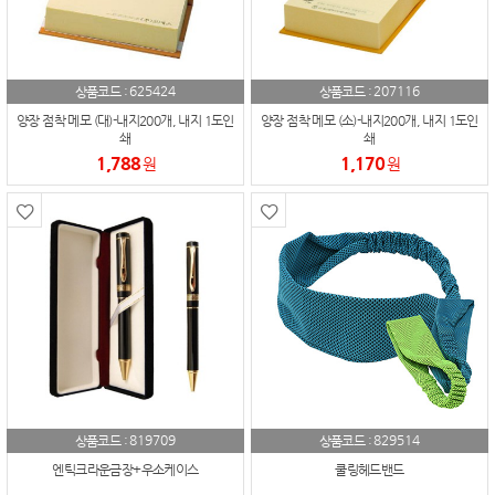
625424
207116
상품코드 :
상품코드 :
양장 점착 메모 (대)-내지200개, 내지 1도인
양장 점착 메모 (소)-내지200개, 내지 1도인
쇄
쇄
1,788
1,170
원
원
819709
829514
상품코드 :
상품코드 :
엔틱크라운금장+우소케이스
쿨링헤드밴드