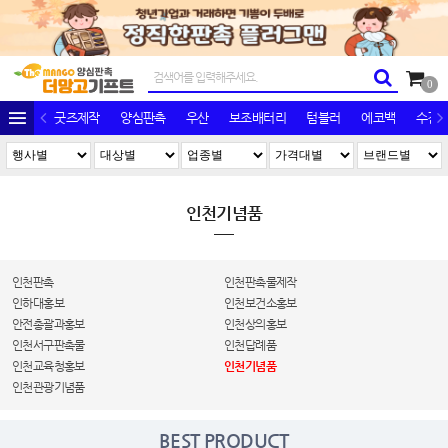
0
굿즈제작
양심판촉
우산
보조배터리
텀블러
에코백
수건/
인천기념품
인천판촉
인천판촉물제작
인하대홍보
인천보건소홍보
안전총괄과홍보
인천상의홍보
인천서구판촉물
인천답례품
인천교육청홍보
인천기념품
인천관광기념품
BEST PRODUCT