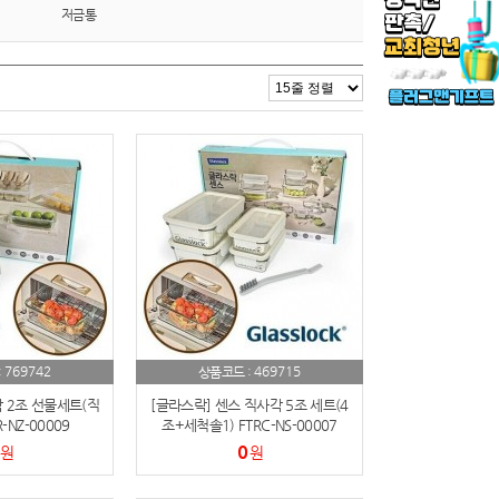
저금통
769742
469715
:
상품코드 :
 2조 선물세트(직
[글라스락] 센스 직사각 5조 세트(4
-NZ-00009
조+세척솔1) FTRC-NS-00007
0
원
원