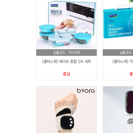
105396
상품코드 :
상품코드 
[글라스락] 웨이브 혼합 5조 세트
[글라스락] 직
0
0
원