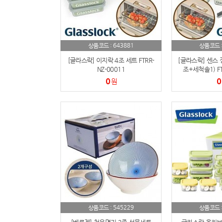
643881
상품코드 :
상품코드 
[글라스락] 이지락 4조 세트 FTRR-
[글라스락] 센스 
NZ-00011
조+세척솔1) FT
0
0
원
545229
상품코드 :
상품코드 