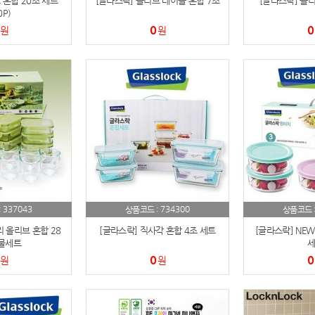
혼합 20조 세트
[글라스락] 올리브 테이블 혼합 7조
[글라스락] 올리
0P)
파우치
9
0
0
원
원
AP-100125
10
usb
11
보조배터리
12
송월타올
13
에코백
14
AP-100025
15
337043
734300
:
상품코드 :
상품코드 
 올리브 혼합 28
[글라스락] 직사각 혼합 4조 세트
[글라스락] NEW
쿠션
16
물세트
세
0
0
원
원
AP-100050
17
노트
18