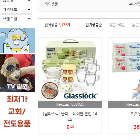
와인용품
수납/
전체상품
2,176
개
인기상품순
낮은가격순
높은
883035
상품코드 :
상품코드 
[글라스락] 올리브 테이블 혼합 14
포켓 
조
0
36
원