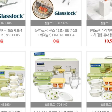
AP-100084
29
AP-100106
30
823306
315376
:
상품코드 :
상품코드 
우산
정사각 5조 세트(4
(글라스락) 센스 12조 세트 (10조
[이노젠] 아이케어
1
RC-NS-00005
+세척솔2) FTRC-NS-00004
거치 겸용 휴대용
0
10,
원
원
AP-100062
2
타올
3
수건
4
볼펜
5
양심판촉
6
여행
7
489934
708147
:
상품코드 :
상품코드 
텀블러
8