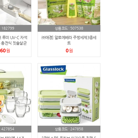
182799
507538
:
상품코드 :
 루미 UV-C 자석
㈜애경] 알로에베라 주방세제3종세
 충전식 칫솔살균
트
기
560
0
원
원
427854
247858
:
상품코드 :