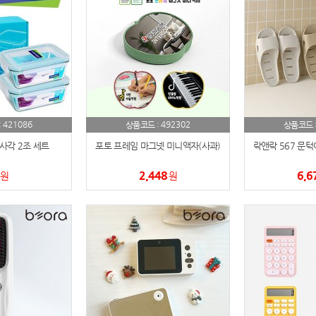
스테들러
19
구급
20
물티슈
21
티슈
22
421086
492302
:
상품코드 :
상품코드 
손톱
23
사각 2조 세트
포토 프레임 마그넷 미니액자(사과)
락앤락 567 문턱
손톱깍이
24
2,448
6,6
원
원
AP-100071
25
보냉
26
AP-100052
27
AP-100150
28