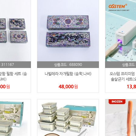
스테들러
19
구급
20
물티슈
21
티슈
22
311167
688090
:
상품코드 :
상품코드 
손톱
23
함 필함 세트 (송
나빌레라 자개필함 (송학,나비)
오스템 프리미엄 
나비)
손톱깍이
솔살균기 세트(오
24
600
48,000
13,
원
원
AP-100071
25
보냉
26
AP-100052
27
AP-100150
28