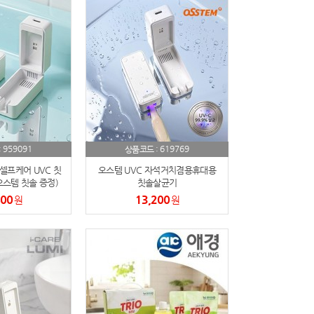
959091
619769
:
상품코드 :
셀프케어 UVC 칫
오스템 UVC 자석거치겸용휴대용
스템 칫솔 증정)
칫솔살균기
800
13,200
원
원