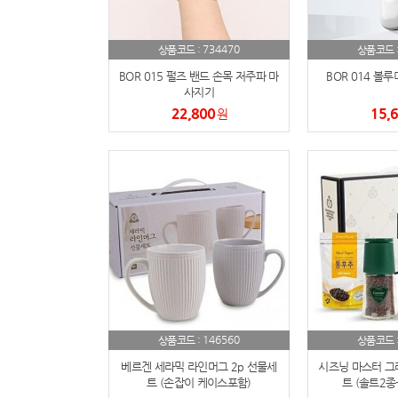
734470
상품코드 :
상품코드 
BOR 015 펄즈 밴드 손목 저주파 마
BOR 014 볼
사지기
22,800
15,
원
146560
상품코드 :
상품코드 
베르겐 세라믹 라인머그 2p 선물세
시즈닝 마스터 그
트 (손잡이 케이스포함)
트 (솔트2종