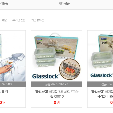
텀블러
8
정리용품
청소용품
파우치
9
가격순
후기많은순
최근등록순
AP-100125
10
usb
11
보조배터리
12
송월타올
13
에코백
14
AP-100025
15
748580
896172
:
상품코드 :
상품코드 
쿠션
16
얼룩 싹
[글라스락] 이지락 3조 세트 FTRR-
[글라스락] 이지락
NZ-00010
사각2) FTRR
AP-100050
17
0
0
0
원
원
노트
18