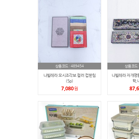
489454
상품코드 :
상품코드 
나빌레라 모시조각보 컬러 컵받침
나빌레라 자개명함
(5p)
학,
7,080
87,
원