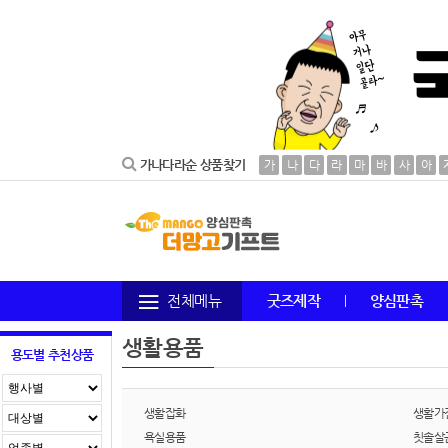
가나다라순 상품찾기
가
나
다
라
마
바
사
아
전체메뉴
굿즈제작
양심판촉
생활용품
용도별 추천상품
생활잡화
생활가전
욕실용품
칫솔살