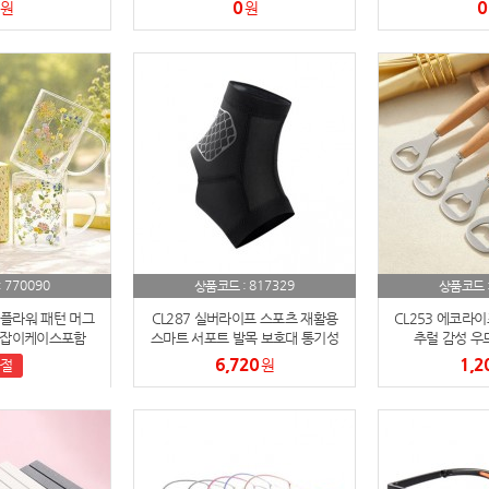
스 포함)
포
0
0
원
원
770090
817329
:
상품코드 :
상품코드 
플라워 패턴 머그
CL287 실버라이프 스포츠 재활용
CL253 에코라이
손잡이케이스포함
스마트 서포트 발목 보호대 통기성
추럴 감성 우
강화
6,720
1,2
원
절