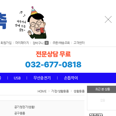
회원가입
마이페이지
주문/배송조회
고객센터
장바구니
0
올
USB
무선충전기
손톱깍이
최근 본 상품
HOME
가정/생활용품
생활용품
없음
공기청정기(생활)
공구용품