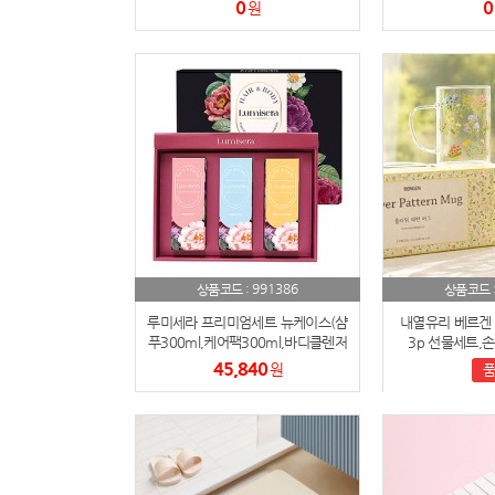
0
0
원
991386
상품코드 :
상품코드 
루미세라 프리미엄세트 뉴케이스(샴
내열유리 베르겐 
푸300ml,케어팩300ml,바디클렌저
3p 선물세트,
300ml)
45,840
원
품