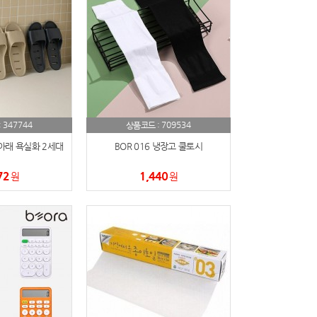
347744
709534
:
상품코드 :
아래 욕실화 2세대
BOR 016 냉장고 쿨토시
72
1,440
원
원