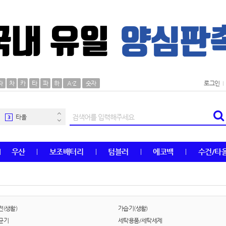
AP-100106
30
우산
1
자
차
카
타
파
하
A-Z
숫자
로그인
AP-100062
2
타올
3
수건
4
우산
보조배터리
텀블러
에코백
수건/타
볼펜
5
양심판촉
6
여행
7
(생활)
가습기(생활)
균기
세탁용품/세탁세제