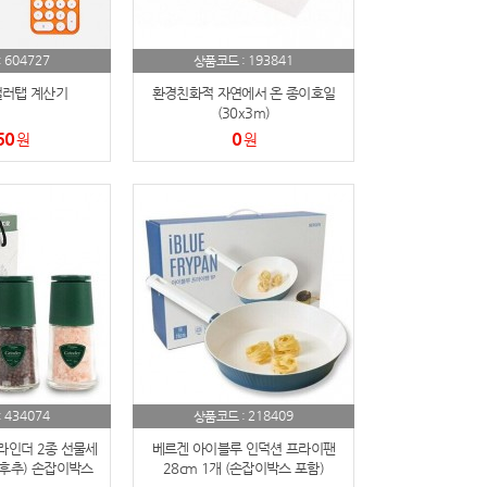
604727
193841
:
상품코드 :
 컬러탭 계산기
환경친화적 자연에서 온 종이호일
(30x3m)
60
0
원
원
434074
218409
:
상품코드 :
라인더 2종 선물세
베르겐 아이블루 인덕션 프라이팬
후추) 손잡이박스
28cm 1개 (손잡이박스 포함)