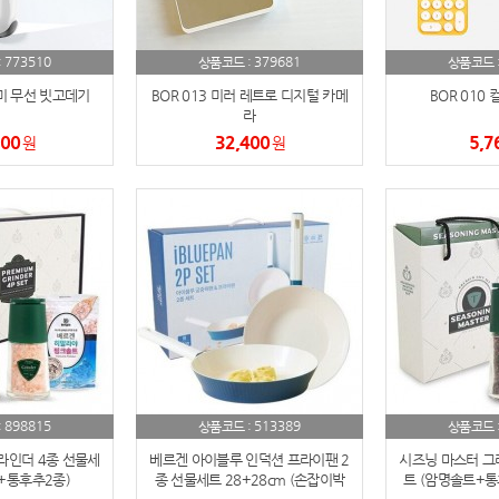
AP-100084
29
AP-100106
30
773510
379681
:
상품코드 :
상품코드 
루미 무선 빗고데기
BOR 013 미러 레트로 디지털 카메
BOR 010
라
600
32,400
5,7
원
원
898815
513389
:
상품코드 :
상품코드 
라인더 4종 선물세
베르겐 아이블루 인덕션 프라이팬 2
시즈닝 마스터 그
+통후추2종)
종 선물세트 28+28cm (손잡이박
트 (암명솔트+통