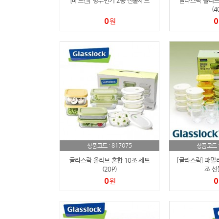
[베르겐] 청우면기 2종 선물세트
글라스락 올리브 
(4
0
0
원
817075
상품코드 :
상품코드 
글라스락 올리브 혼합 10조 세트
[글라스락] 패밀리
(20P)
조 선
0
0
원