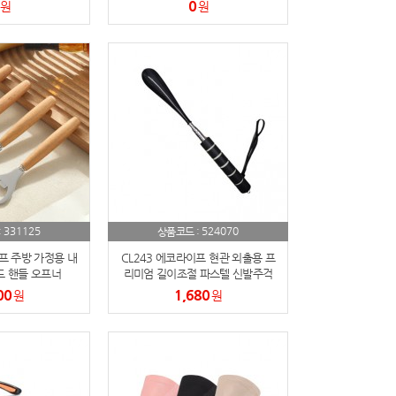
함
0
원
원
331125
524070
:
상품코드 :
프 주방 가정용 내
CL243 에코라이프 현관 외출용 프
드 핸들 오프너
리미엄 길이조절 파스텔 신발주걱
00
1,680
원
원