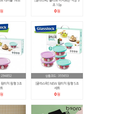
브 테이블 14조
[글라스락] 올리브 이지오픈 직정 5
조 10p
0
원
원
294852
355653
:
상품코드 :
 원터치 원형 3조
[글라스락] NEW 원터치 원형 5조
트
세트
0
원
원