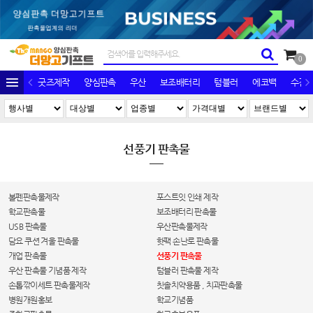
0
굿즈제작
양심판촉
우산
보조배터리
텀블러
에코백
수건/
선풍기 판촉물
볼펜판촉물제작
포스트잇 인쇄 제작
학교판촉물
보조배터리 판촉물
USB 판촉물
우산판촉물제작
담요 쿠션 겨울 판촉물
핫팩 손난로 판촉물
개업 판촉물
선풍기 판촉물
우산 판촉물 기념품 제작
텀블러 판촉물 제작
손톱깎이세트 판촉물제작
칫솔치약용품 , 치과판촉물
병원개원홍보
학교기념품