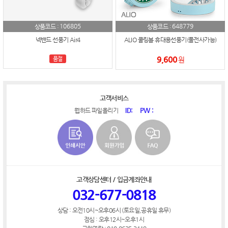
106805
648779
상품코드 :
상품코드 :
넥밴드 선풍기 Air4
ALIO 쿨링볼 휴대용선풍기(풀전사가능)
9,600
품절
원
고객서비스
ID:
PW :
웹하드 파일올리기
고객상담센터 / 입금계좌안내
032-677-0818
상담 : 오전10시~오후06시 (토요일,공휴일 휴무)
점심 : 오후12시~오후1시