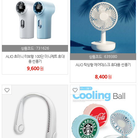
731626
상품코드 :
639380
ALIO 초미니 터보형 100단 미니제트 휴대
상품코드 :
용 선풍기
ALIO 탁상형 에어데스크 휴대용 선풍기
9,600
원
8,400
원