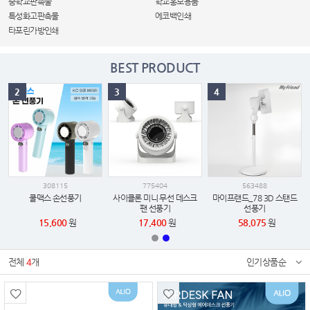
중학교판촉물
학교홍보용품
특성화고판촉물
에코백인쇄
타포린가방인쇄
BEST PRODUCT
2
3
4
308115
775404
563488
쿨맥스 손선풍기
사이클론 미니 무선 데스크
마이프랜드_78 3D 스탠드
팬 선풍기
선풍기
15,600
원
17,400
원
58,075
원
전체
4
개
인기상품순