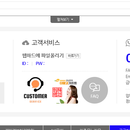
AP-100150
28
펼쳐보기
AP-100084
29
AP-100106
30
고객서비스
우산
1
웹하드에 파일올리기
바로가기
AP-100062
2
ID :
PW :
FA
타올
3
Em
급한
수건
4
업
볼펜
5
점
양심판촉
6
여행
7