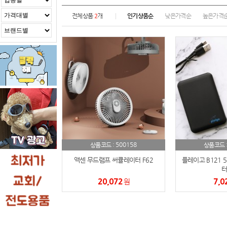
전체상품
2
개
인기상품순
낮은가격순
높은가격
500158
상품코드 :
상품코드 
액센 무드램프 써큘레이터 F62
플레이고 B121 5
터
20,072
7,0
원