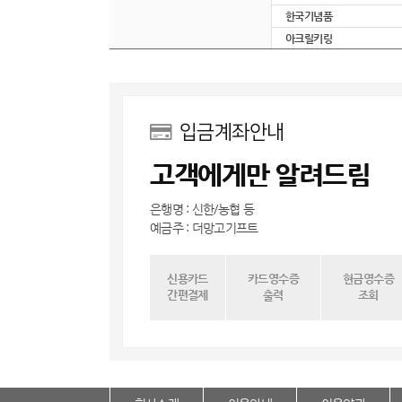
한국기념품
아크릴키링
입금계좌안내
고객에게만 알려드림
은행명 : 신한/농협 등
예금주 : 더망고기프트
신용카드
카드영수증
현금영수증
간편결제
출력
조회