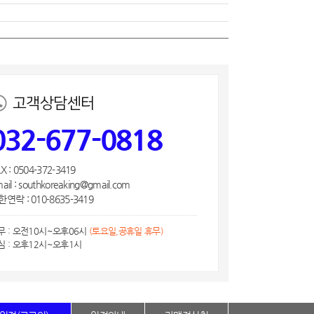
고객상담센터
032-677-0818
X : 0504-372-3419
ail : southkoreaking@gmail.com
연락 : 010-8635-3419
무 : 오전10시~오후06시
(토요일,공휴일 휴무)
심 : 오후12시~오후1시