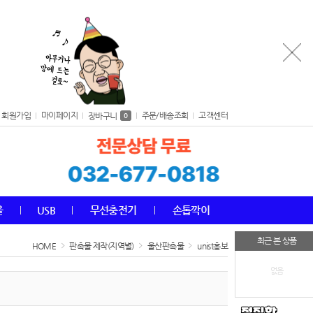
회원가입
마이페이지
주문/배송조회
고객센터
장바구니
0
올
USB
무선충전기
손톱깍이
최근 본 상품
HOME
판촉물 제작(지역별)
울산판촉물
unist홍보
없음