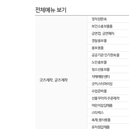
전체메뉴 보기
정직한판촉
보건소홍보물품
금연껌, 금연패치
경찰홍보물
홍보용품
공공기관 인기판촉물
노인홍보물
청소년홍보물
치매예방센터
굿즈제작, 굳즈제작
굿커스터마이징
수업준비물
선물꾸러미 주문제작
어린이집답례품
스타벅스
축제,행사용품
유치원답례품