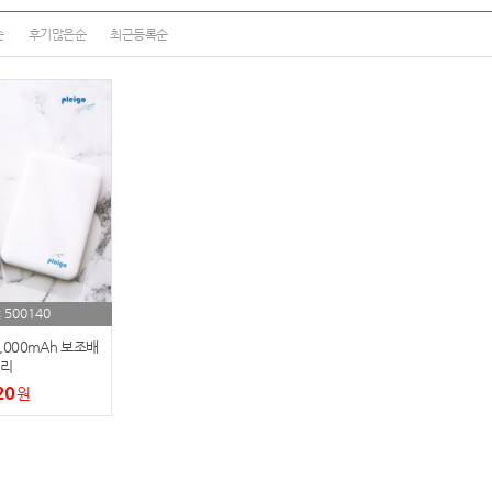
여행
7
순
후기많은순
최근등록순
텀블러
8
파우치
9
AP-100125
10
usb
11
보조배터리
12
송월타올
13
500140
:
에코백
14
,000mAh 보조배
리
20
AP-100025
원
15
쿠션
16
AP-100050
17