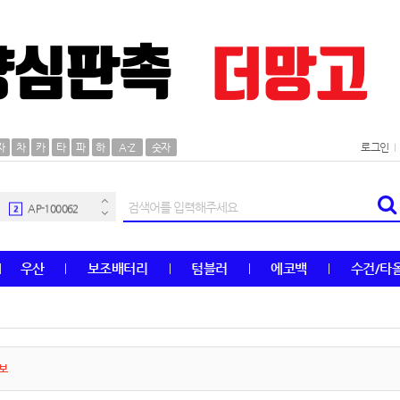
AP-100106
30
자
차
카
타
파
하
A-Z
숫자
로그인
우산
1
AP-100062
2
타올
3
우산
보조배터리
텀블러
에코백
수건/타
수건
4
볼펜
5
양심판촉
6
홍보