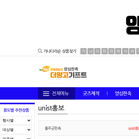
가나다라순 상품찾기
가
나
다
라
마
바
사
아
전체메뉴
굿즈제작
양심판촉
unist홍보
용도별 추천상품
울주군판촉
unist