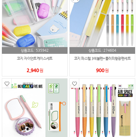
535942
274604
상품코드 :
상품코드 :
코지 자이언트케이스세트
코지 파스텔 3색볼펜+플러피형광펜세트
2,940
900
원
원