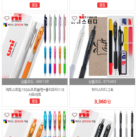
품절
품절
486139
675483
상품코드 :
상품코드 :
제트스트림150소프트볼펜+클리프터118
하이스터디 2호
샤프세트
3,360
품절
원