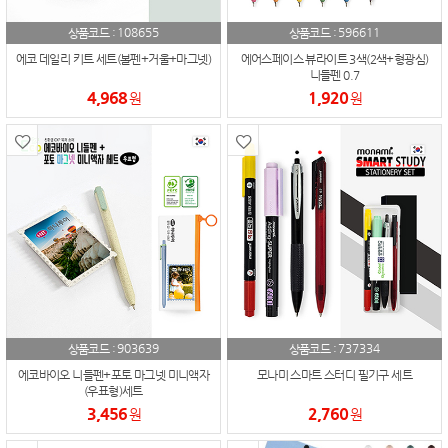
108655
596611
상품코드 :
상품코드 :
에코 데일리 키트 세트(볼펜+거울+마그넷)
에어스페이스 뷰라이트 3색(2색+형광심)
니들펜 0.7
4,968
1,920
원
원
903639
737334
상품코드 :
상품코드 :
에코바이오 니들펜+포토 마그넷 미니액자
모나미 스마트 스터디 필기구 세트
(우표형)세트
3,456
2,760
원
원