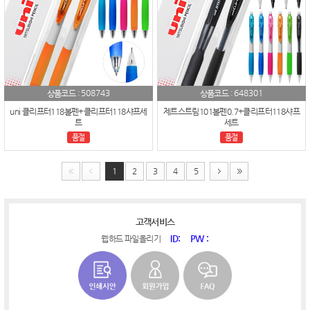
508743
648301
상품코드 :
상품코드 :
uni 클리프터118볼펜+클리프터118샤프세
제트스트림101볼펜0.7+클리프터118샤프
트
세트
품절
품절
1
2
3
4
5
고객서비스
ID:
PW :
웹하드 파일올리기