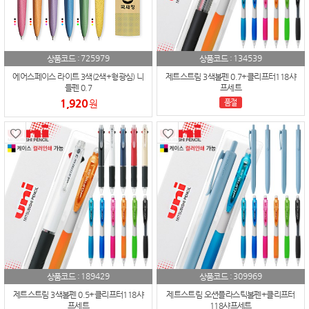
725979
134539
상품코드 :
상품코드 :
에어스페이스 라이트 3색(2색+형광심) 니
제트스트림 3색볼펜 0.7+클리프터118샤
들펜 0.7
프세트
1,920
원
품절
189429
309969
상품코드 :
상품코드 :
제트스트림 3색볼펜 0.5+클리프터118샤
제트스트림 오션플라스틱볼펜+클리프터
프세트
118샤프세트