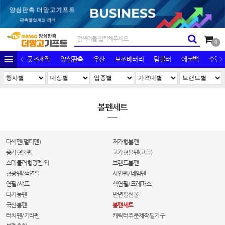
0
굿즈제작
양심판촉
우산
보조배터리
텀블러
에코백
수건/
볼펜세트
다색펜(멀티펜)
저가형볼펜
중가형볼펜
고가형볼펜(고급)
스테들러형광펜 외
브랜드볼펜
형광펜/색연필
사인펜/네임펜
연필/샤프
색연필/크레파스
다기능펜
만년필선물
국산볼펜
볼펜세트
터치펜/기타펜
캐릭터주문제작필기구