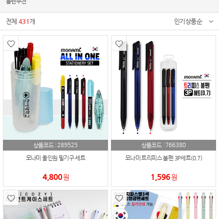
볼펜추천
전체
431
개
인기상품순
289525
766380
상품코드 :
상품코드 :
모나미 올인원 필기구 세트
모나미 트리피스 볼펜 3P세트(0.7)
4,800
1,596
원
원