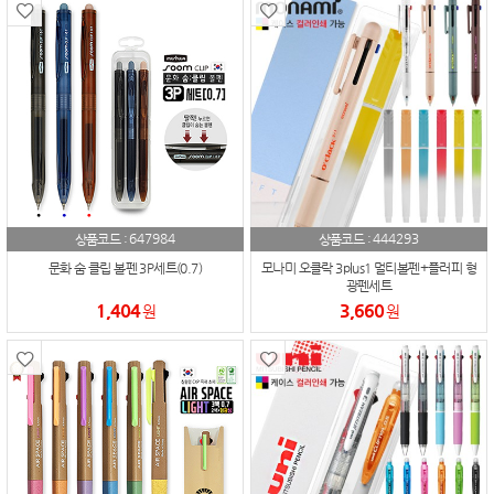
647984
444293
상품코드 :
상품코드 :
문화 숨 클립 볼펜 3P세트(0.7)
모나미 오클락 3plus1 멀티볼펜+플러피 형
광펜세트
1,404
3,660
원
원