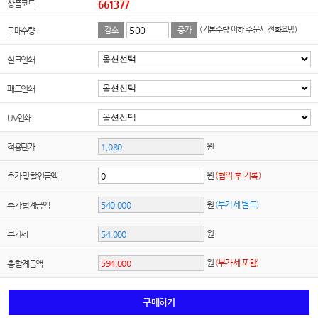
상품코드
661377
(기본수량 이하 주문시 전화요망)
구매수량
감소
증가
실크인쇄
패드인쇄
UV인쇄
원
적용단가
원
(협의 후 기록)
추가 및 할인금액
원
(부가세 별도)
추가 합계금액
원
부가세
원
(부가세 포함)
총 합계금액
구매하기