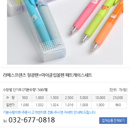
라메스프렌즈 형광펜+마이클립볼펜 페트케이스세트
수량별 단가표
[기본수량 : 500개]
[단위 : 개/원]
수 량
500
1,000
1,500
2,500
5,000
10,000
25,000
일반가
1,080
1,032
1,024
1,016
1,008
1,000
960
기본수량이하 주문시 고객센터로 전화 주시면 자세히 안내해 드립니다.
032-677-0818
업체상품 전체보기
Tel.