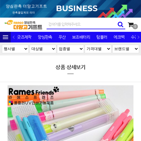
0
굿즈제작
양심판촉
우산
보조배터리
텀블러
에코백
수건/
상품 상세보기