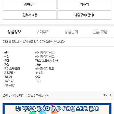
장바구니
찜하기
견적서요청
대량구매(협의)
상품정보
구매후기
상품문의
반품/교환
아래 상품정보는 실제 상품과 차이가 있을수 있습니다
· 규격
상세페이지 참고
· 색상
상세페이지 참고
· 인쇄
패스/실크/UV 인쇄
· 재질
사출
· 케이스 및 포장
상세페이지참고
· 제작기간
3~4일
· 원산지
중국
· 1박스당
150
· 기타사항
전자상거래 등에서의 상품정보제공 고시
보기