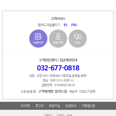
고객서비스
ID:
PW :
웹하드 파일올리기
고객상담센터 / 입금계좌안내
032-677-0818
상담 : 오전10시~오후06시 (토요일,공휴일 휴무)
점심 : 오후12시~오후1시
급한연락 : 010-8635-3419
고객에게만 알려드림
신한/농협 등
예금주 : 더망고기프트
PC버전
로그인
회원가입
입점안내
가맹점신청
더망고
대표자 : 유제