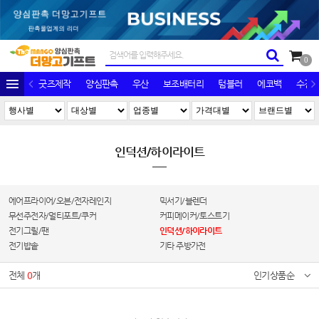
0
굿즈제작
양심판촉
우산
보조배터리
텀블러
에코백
수건/
인덕션/하이라이트
에어프라이어/오븐/전자레인지
믹서기/블렌더
무선주전자/멀티포트/쿠커
커피메이커/토스트기
전기그릴/팬
인덕션/하이라이트
전기밥솥
기타 주방가전
전체
0
개
인기상품순