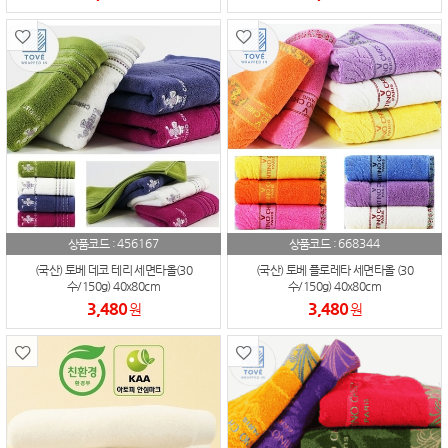
456167
668344
상품코드 :
상품코드 :
(국산) 토베 데코 테리 세면타올(30
(국산) 토베 플로레타 세면타올 (30
수/150g) 40x80cm
수/150g) 40x80cm
3,480
3,480
원
원