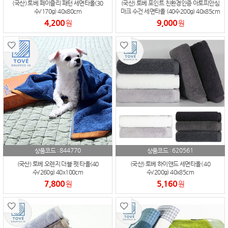
(국산) 토베 페이즐리 패턴 세면타올(30
(국산) 토베 포인트 친환경인증 아토피안심
수/170g) 40x80cm
마크 수건 세면타올 (40수200g) 40x85cm
(OEKO-TEX1등급 / 아토피 안심마크)
4,200
9,000
원
원
844770
620561
상품코드 :
상품코드 :
(국산) 토베 오렌지 더블 펫 타올(40
(국산) 토베 하이앤드 세면타올( 40
수/260g) 40x100cm
수/200g) 40x85cm
7,800
5,160
원
원