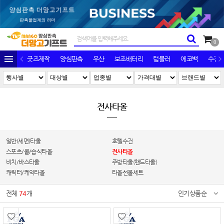
0
굿즈제작
양심판촉
우산
보조배터리
텀블러
에코백
수건/
전사타올
일반(세면)타올
호텔수건
스포츠/쿨/습식타올
전사타올
비치/바스타올
주방타올(핸드타올)
캐릭터/케익타올
타올선물세트
전체
74
개
인기상품순