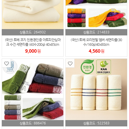
264932
214833
상품코드 :
상품코드 :
(국산) 토베 코지 친환경인증 아토피안심마
(국산) 토베 오리엔탈 엠버 세면타올(30
크 수건 세면타올 (40수200g) 40x85cm
수/160g)40x80cm
(OEKO-TEX1등급 / 아토피 안심마크)
9,000
4,560
원
원
886476
522583
상품코드 :
상품코드 :