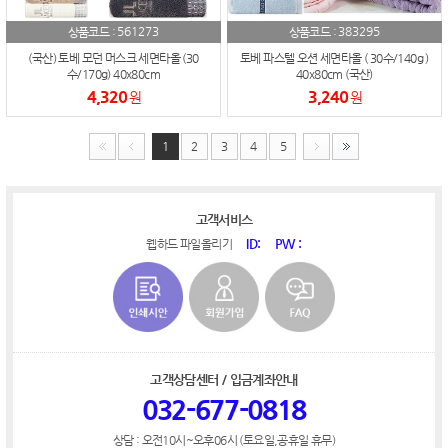
561273
383295
상품코드 :
상품코드 :
(국산) 토베 모던 머스크 세면타올 (30
토베 파스텔 오션 세면타올 ( 30수/140g )
수/170g) 40x80cm
40x80cm (국산)
4,320
3,240
원
원
1
2
3
4
5
고객서비스
ID:
PW :
웹하드 파일올리기
고객상담센터 / 입금계좌안내
032-677-0818
상담 : 오전10시~오후06시 (토요일,공휴일 휴무)