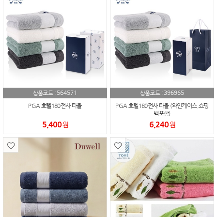
564571
396965
상품코드 :
상품코드 :
PGA 호텔180전사 타올
PGA 호텔180전사 타올 (와인케이스,쇼핑
백포함)
5,400
6,240
원
원