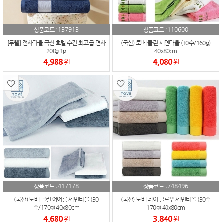
137913
110600
상품코드 :
상품코드 :
[두웰] 전사타올 국산 호텔 수건 최고급 면사
(국산) 토베 클린 세면타올 (30수/160g)
200g 1p
40x80cm
4,988
4,080
원
원
417178
748496
상품코드 :
상품코드 :
(국산) 토베 클린 에어룸 세면타올 (30
(국산) 토베 데이 글로우 세면타올 (30수
수/170g) 40x80cm
170g) 40x80cm
4,680
3,840
원
원