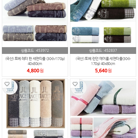
453972
452837
상품코드 :
상품코드 :
(국산) 토베 레터 한 세면타올 (30수/170g)
(국산) 토베 런던 에어룸 세면타올(30수
40x80cm
170g) 40x80cm
4,800
5,640
원
원