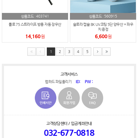
403741
560915
상품코드 :
상품코드 :
폴로 75 스트라이프 방풍 자동 장우산
슬로라 캡슐 8K UV코팅 5단 양우산 + 파우
치 증정
14,160
6,600
원
원
1
2
3
4
5
고객서비스
ID:
PW :
웹하드 파일올리기
고객상담센터 / 입금계좌안내
032-677-0818