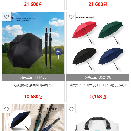
21,600
21,600
원
원
711485
362198
상품코드 :
상품코드 :
PGA 80자동올화이바무하직기
어썸엑스 스마트 80 비즈니스 자동 장우산
10,680
5,168
원
원