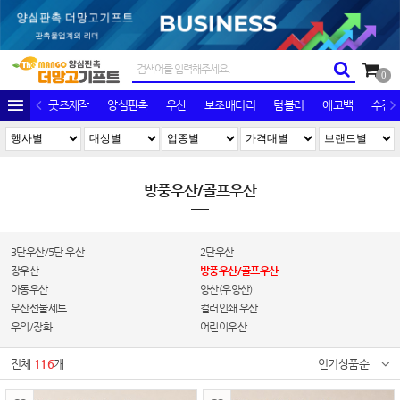
0
굿즈제작
양심판촉
우산
보조배터리
텀블러
에코백
수건/
방풍우산/골프우산
3단우산/5단 우산
2단우산
장우산
방풍우산/골프우산
아동우산
양산(우양산)
우산선물세트
컬러인쇄 우산
우의/장화
어린이우산
전체
116
개
인기상품순