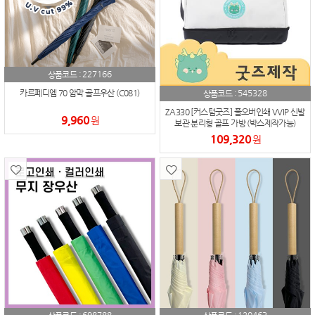
227166
상품코드 :
545328
카르페디엠 70 암막 골프우산 (C081)
상품코드 :
ZA330 [커스텀굿즈] 풀오버인쇄 VVIP 신발
9,960
원
보관 분리형 골프 가방 (박스제작가능)
109,320
원