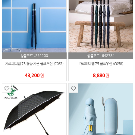
252200
642784
상품코드 :
상품코드 :
카르페디엠 75 경량 카본 골프우산 (C063)
카르페디엠 75 골프우산 (C058)
43,200
8,880
원
원