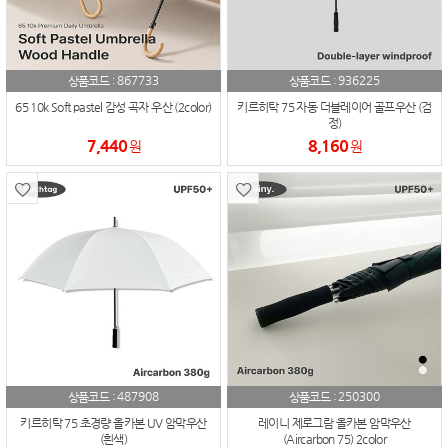
867733
936225
상품코드 :
상품코드 :
65 10k Soft pastel 감성 곡자 우산 (2color)
키르히탁 75 자동 더블레이어 골프우산 (검
정)
7,440
8,160
원
원
487908
250300
상품코드 :
상품코드 :
키르히탁 75 초경량 올카본 UV 암막우산
레이니 제로그람 올카본 암막우산
(흰색)
(Aircarbon 75) 2color