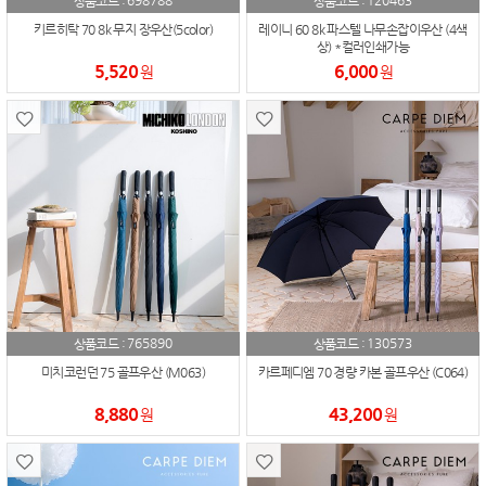
698788
120463
상품코드 :
상품코드 :
키르히탁 70 8k 무지 장우산(5color)
레이니 60 8k 파스텔 나무손잡이우산 (4색
상) *컬러인쇄가능
5,520
6,000
원
원
765890
130573
상품코드 :
상품코드 :
미치코런던 75 골프우산 (M063)
카르페디엠 70 경량 카본 골프우산 (C064)
8,880
43,200
원
원