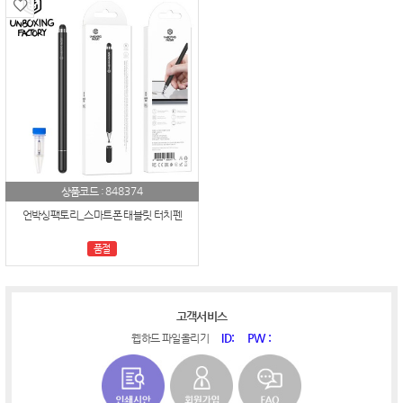
848374
상품코드 :
언박싱팩토리_스마트폰 태블릿 터치펜
품절
고객서비스
ID:
PW :
웹하드 파일올리기