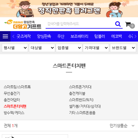
0
굿즈제작
양심판촉
우산
보조배터리
텀블러
에코백
수건/
스마트폰터치펜
스마트링/스마트톡
스마트폰거치대
무선충전기
충전케이블
충전어댑터
스마트밴드(워치)
스마트폰터치펜
셀카봉/거치대/삼각대
방수팩/케이스
기타 스마트폰용품
전체
1
개
인기상품순