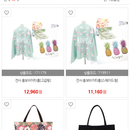
171179
719911
상품코드 :
상품코드 :
전사 홍보비치타올[고급형]
전사 홍보비치타올[스웨이드형]
12,960
11,160
원
원