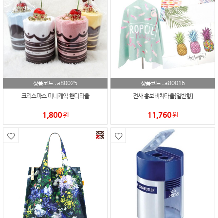
a80025
a80016
상품코드 :
상품코드 :
크리스마스 미니케익 핸디타올
전사 홍보비치타올[일반형]
1,800
11,760
원
원