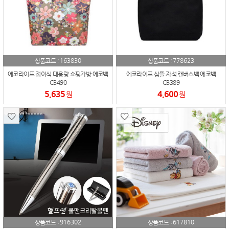
163830
778623
상품코드 :
상품코드 :
에코라이프 접이식 대용량 쇼핑가방 에코백
에코라이프 심플 자석 캔버스백 에코백
CB490
CB389
5,635
4,600
원
원
916302
617810
상품코드 :
상품코드 :