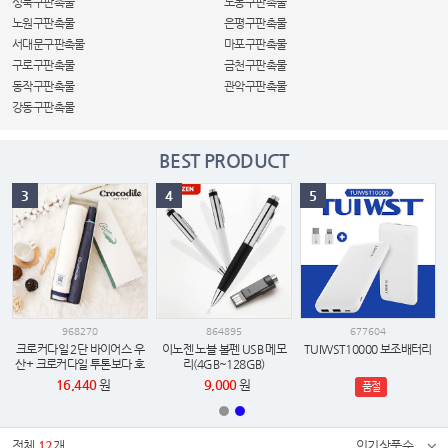
성북구판촉물
도봉구판촉물
노원구판촉물
은평구판촉물
서대문구판촉물
마포구판촉물
구로구판촉물
금천구판촉물
동작구판촉물
관악구판촉물
강동구판촉물
BEST PRODUCT
3
4
5
968270
864895
677604
크로커다일 2단 바이어스 우
이노젠 노블 볼펜 USB 메모
TUIWST10000 보조배터리
산+ 크로커다일 투톤보다 호
리(4GB~128GB)
텔 수건세트
16,440
원
9,000
원
품절
전체
12
개
인기상품순