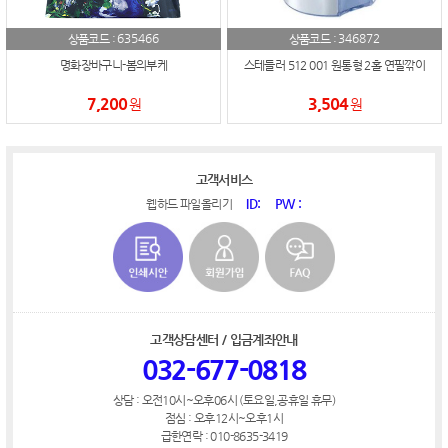
635466
346872
상품코드 :
상품코드 :
명화장바구니-봄의부케
스테들러 512 001 원통형 2홀 연필깎이
7,200
3,504
원
원
고객서비스
ID:
PW :
웹하드 파일올리기
고객상담센터 / 입금계좌안내
032-677-0818
상담 : 오전10시~오후06시 (토요일,공휴일 휴무)
점심 : 오후12시~오후1시
급한연락 : 010-8635-3419