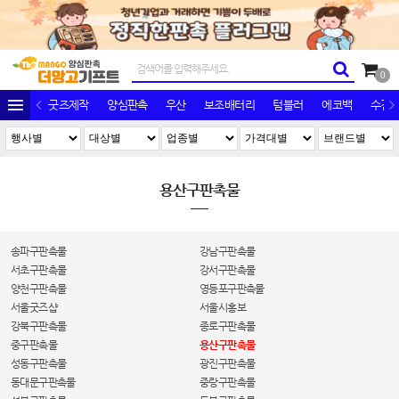
0
굿즈제작
양심판촉
우산
보조배터리
텀블러
에코백
수건/
용산구판촉물
송파구판촉물
강남구판촉물
서초구판촉물
강서구판촉물
양천구판촉물
영등포구판촉물
서울굿즈샵
서울시홍보
강북구판촉물
종로구판촉물
중구판촉물
용산구판촉물
성동구판촉물
광진구판촉물
동대문구판촉물
중랑구판촉물