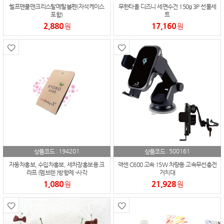
헬프맨쿨맨크리스탈메탈볼펜(자석케이스
무한타올 디즈니 세면수건 150g 3P 선물세
포함)
트
2,880
17,160
원
원
194201
500161
상품코드 :
상품코드 :
자동차홍보, 수입차홍보, 세차장홍보용 크
액센 C600 고속 15W 차량용 고속무선충전
라프 (멤브렌 )방향제 -사각
거치대
1,080
21,928
원
원