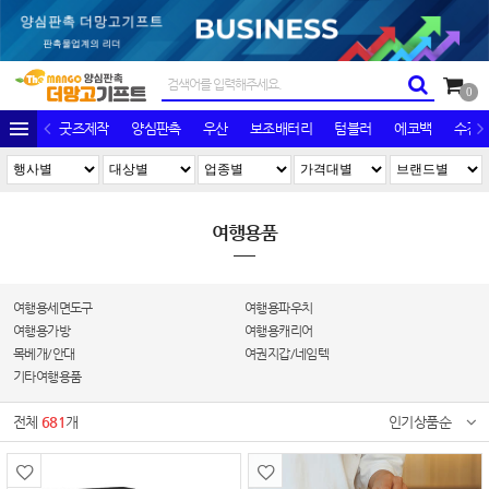
0
굿즈제작
양심판촉
우산
보조배터리
텀블러
에코백
수건/
여행용품
여행용세면도구
여행용파우치
여행용가방
여행용캐리어
목베개/안대
여권지갑/네임텍
기타여행용품
전체
681
개
인기상품순