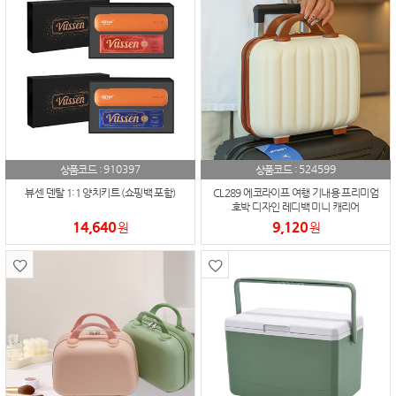
910397
524599
상품코드 :
상품코드 :
뷰센 덴탈 1:1 양치키트 (쇼핑백 포함)
CL289 에코라이프 여행 기내용 프리미엄
호박 디자인 레디백 미니 캐리어
14,640
9,120
원
원