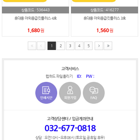
536443
416277
상품코드 :
상품코드 :
휴대용 야외응급킷플러스 4호
휴대용 야외응급킷플러스 3호
1,680
1,560
원
원
1
2
3
4
5
고객서비스
ID:
PW :
웹하드 파일올리기
고객상담센터 / 입금계좌안내
032-677-0818
상담 : 오전10시~오후06시 (토요일,공휴일 휴무)