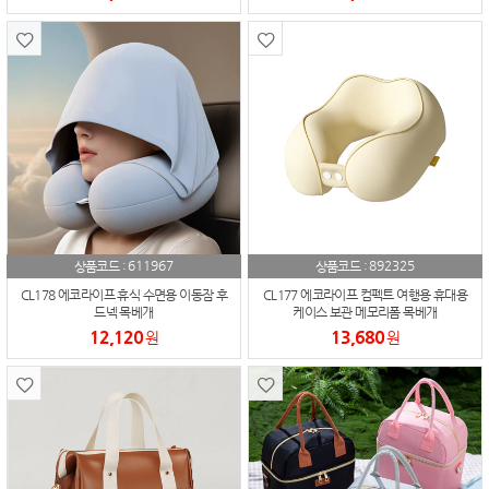
611967
892325
상품코드 :
상품코드 :
CL178 에코라이프 휴식 수면용 이동잠 후
CL177 에코라이프 컴펙트 여행용 휴대용
드넥 목베개
케이스 보관 메모리폼 목베개
12,120
13,680
원
원