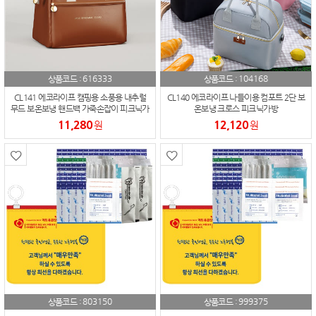
616333
104168
상품코드 :
상품코드 :
CL141 에코라이프 캠핑용 소풍용 내추럴
CL140 에코라이프 나들이용 컴포트 2단 보
무드 보온보냉 핸드백 가죽손잡이 피크닉가
온보냉 크로스 피크닉가방
방
11,280
12,120
원
원
803150
999375
상품코드 :
상품코드 :