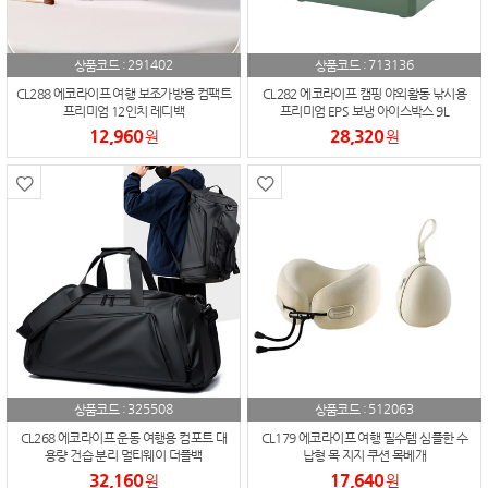
291402
713136
상품코드 :
상품코드 :
CL288 에코라이프 여행 보조가방용 컴팩트
CL282 에코라이프 캠핑 야외활동 낚시용
프리미엄 12인치 레디백
프리미엄 EPS 보냉 아이스박스 9L
12,960
28,320
원
원
325508
512063
상품코드 :
상품코드 :
CL268 에코라이프 운동 여행용 컴포트 대
CL179 에코라이프 여행 필수템 심플한 수
용량 건습 분리 멀티웨이 더플백
납형 목 지지 쿠션 목베개
32,160
17,640
원
원