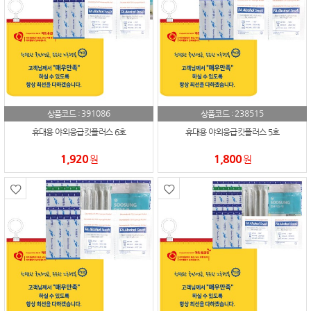
391086
238515
상품코드 :
상품코드 :
휴대용 야외응급킷플러스 6호
휴대용 야외응급킷플러스 5호
1,920
1,800
원
원