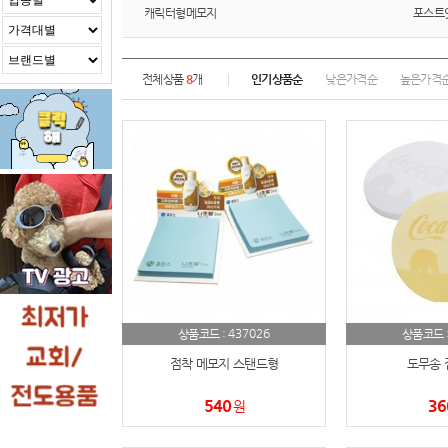
캐릭터형메모지
포스트
전체상품
8
개
인기상품순
낮은가격순
높은가격
437026
상품코드 :
상품코드 
점착 메모지 스탠드형
도무송 
540
36
원