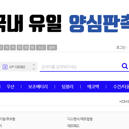
AP-100106
30
자
차
카
타
파
하
A-Z
숫자
로그인
우산
1
AP-100062
2
타올
3
우산
보조배터리
텀블러
에코백
수건/타
수건
4
HOM
볼펜
5
양심판촉
6
지형/큐브형
디스펜서/메모함형
지
메모패드