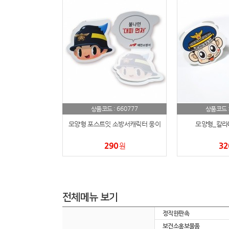
660777
상품코드 :
상품코드 
모양형 포스트잇 소방서캐릭터 웅이
모양형_칼라
290
32
원
전체메뉴 보기
정직한판촉
보건소홍보물품