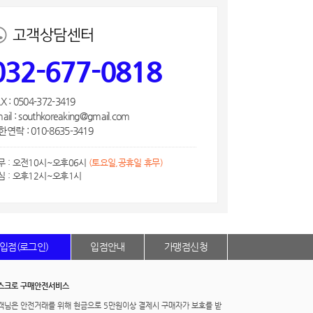
고객상담센터
032-677-0818
X : 0504-372-3419
ail : southkoreaking@gmail.com
연락 : 010-8635-3419
무 : 오전10시~오후06시
(토요일,공휴일 휴무)
심 : 오후12시~오후1시
입점(로그인)
입점안내
가맹점신청
스크로 구매안전서비스
객님은 안전거래를 위해 현금으로 5만원이상 결제시 구매자가 보호를 받