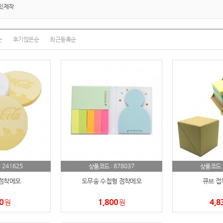
여행
7
잇제작
텀블러
8
순
후기많은순
최근등록순
파우치
9
AP-100125
10
usb
11
보조배터리
12
송월타올
13
에코백
14
241625
878037
:
상품코드 :
상품코드 
AP-100025
15
점착메모
도무송 수첩형 점착메모
큐브 접
쿠션
16
0
1,800
4,8
원
원
AP-100050
17