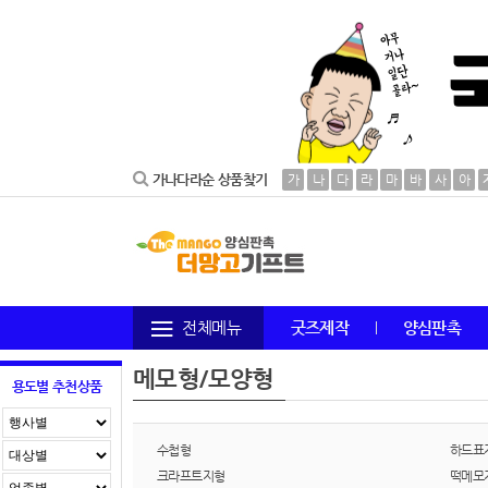
가나다라순 상품찾기
가
나
다
라
마
바
사
아
전체메뉴
굿즈제작
양심판촉
메모형/모양형
용도별 추천상품
수첩형
하드표
크라프트지형
떡메모