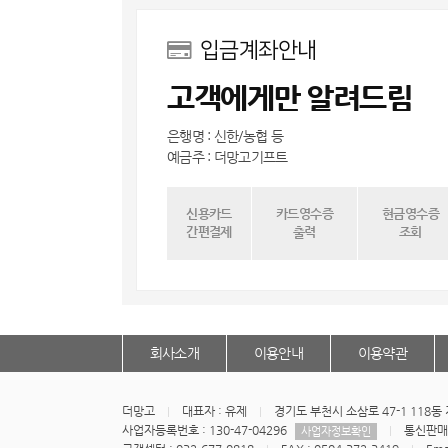
입금계좌안내
고객에게만 알려드림
은행명 : 신한/농협 등
예금주 : 더망고기프트
신용카드
카드영수증
현금영수증
간편결제
출력
조회
회사소개
이용안내
이용약관
더망고
대표자 : 유제
경기도 부천시 소삼로 47-1 118
사업자등록번호 : 130-47-04296
통신판매업
사업자정보확인