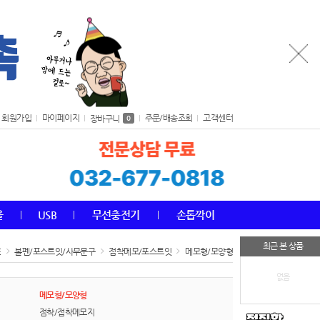
회원가입
마이페이지
주문/배송조회
고객센터
장바구니
0
올
USB
무선충전기
손톱깍이
최근 본 상품
E
볼펜/포스트잇/사무문구
점착메모/포스트잇
메모형/모양형
없음
메모형/모양형
점착/접착메모지