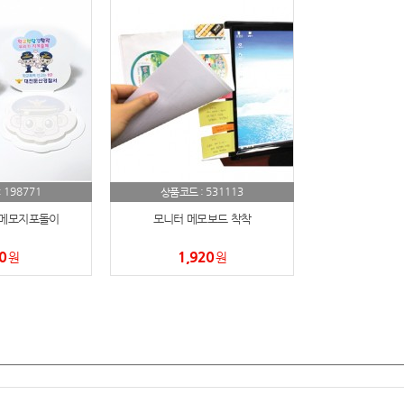
노트
18
스테들러
19
구급
20
물티슈
21
198771
531113
:
상품코드 :
티슈
22
메모지포돌이
모니터 메모보드 착착
손톱
23
0
1,920
원
원
손톱깍이
24
AP-100071
25
보냉
26
AP-100052
27