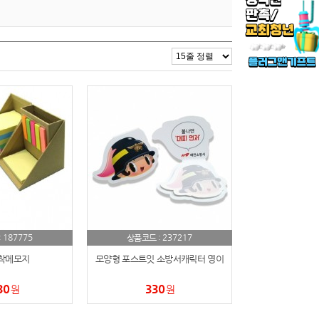
187775
237217
:
상품코드 :
착메모지
모양형 포스트잇 소방서캐릭터 영이
30
330
원
원