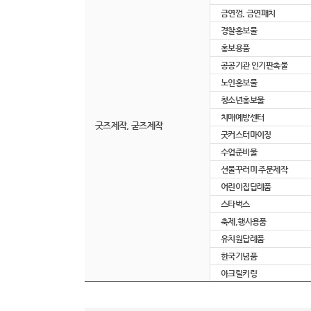
금연껌, 금연패치
경찰홍보물
홍보용품
공공기관 인기판촉물
노인홍보물
청소년홍보물
치매예방센터
굿즈제작, 굳즈제작
굿커스터마이징
수업준비물
선물꾸러미 주문제작
어린이집답례품
스타벅스
축제,행사용품
유치원답례품
한국기념품
아크릴키링