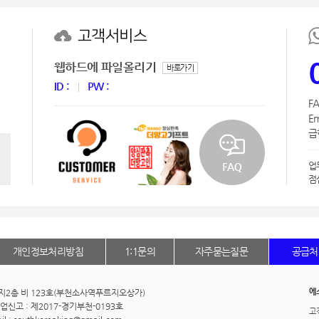
텀블러
8
고객서비스
파우치
9
웹하드에 파일올리기
바로가기
AP-100125
10
ID :
PW :
FA
usb
11
Em
급한
보조배터리
12
업
송월타올
13
점
에코백
14
AP-100025
15
개인정보처리방침
1:1문의
자주묻는질문
공급처
쿠션
16
에
동 지2층 비 123호(부천소사역푸르지오상가)
AP-100050
17
신고 : 제2017-경기부천-0193호
고