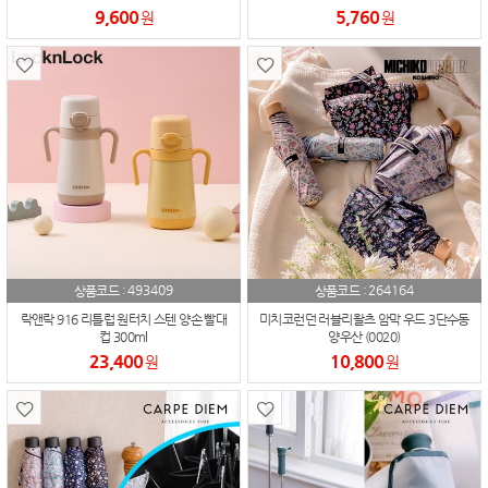
9,600
5,760
원
원
493409
264164
상품코드 :
상품코드 :
락앤락 916 리틀럽 원터치 스텐 양손 빨대
미치코런던 러블리왈츠 암막 우드 3단수동
컵 300ml
양우산 (0020)
23,400
10,800
원
원