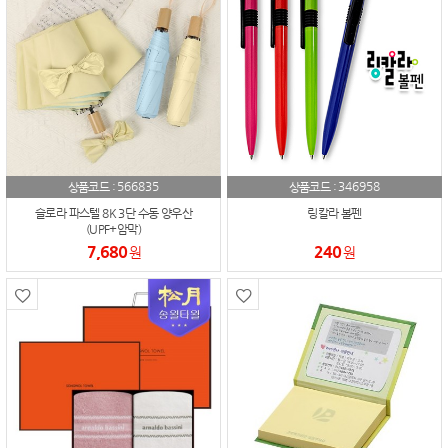
566835
346958
상품코드 :
상품코드 :
슬로라 파스텔 8K 3단 수동 양우산
링칼라 볼펜
(UPF+암막)
7,680
240
원
원