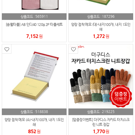
565911
187296
상품코드 :
상품코드 :
[송월타올] AB 인디40 120g 2P 타올세트
양장 점착 메모 (대)-내지100개, 내지 1도인
쇄
7,152
1,272
원
원
518838
219225
상품코드 :
상품코드 :
양장 점착 메모 (소)-내지100개, 내지 1도인
[덤증정이벤트] 더구디스 자카드 터치스크
쇄
린 니트 장갑
852
1,770
원
원