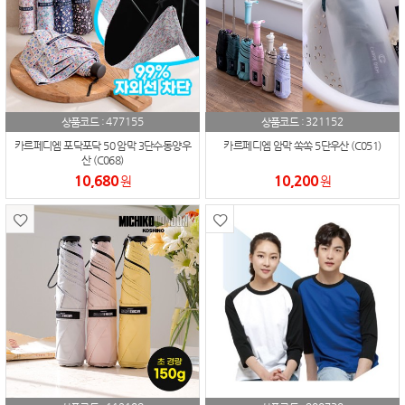
477155
321152
상품코드 :
상품코드 :
카르페디엠 포닥포닥 50 암막 3단수동양우
카르페디엠 암막 쏙쏙 5단우산 (C051)
산 (C068)
10,680
10,200
원
원