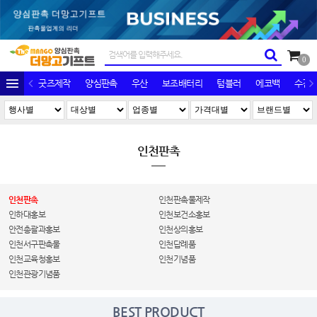
0
굿즈제작
양심판촉
우산
보조배터리
텀블러
에코백
수건/
인천판촉
인천판촉
인천판촉물제작
인하대홍보
인천보건소홍보
안전총괄과홍보
인천상의홍보
인천서구판촉물
인천답례품
인천교육청홍보
인천기념품
인천관광기념품
BEST PRODUCT