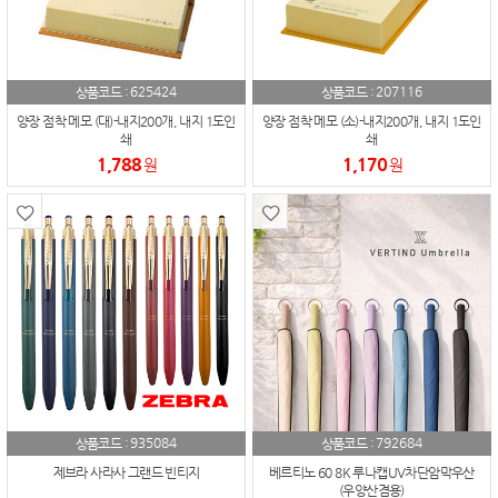
625424
207116
상품코드 :
상품코드 :
양장 점착 메모 (대)-내지200개, 내지 1도인
양장 점착 메모 (소)-내지200개, 내지 1도인
쇄
쇄
1,788
1,170
원
원
935084
792684
상품코드 :
상품코드 :
제브라 사라사 그랜드 빈티지
베르티노 60 8K 루나캡UV차단암막우산
(우양산겸용)