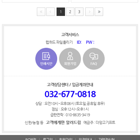
1
2
3
고객서비스
ID:
PW :
웹하드 파일올리기
고객상담센터 / 입금계좌안내
032-677-0818
상담 : 오전10시~오후06시 (토요일,공휴일 휴무)
점심 : 오후12시~오후1시
급한연락 : 010-8635-3419
고객에게만 알려드림
신한/농협 등
예금주 : 더망고기프트
PC버전
로그인
회원가입
입점안내
가맹점신청