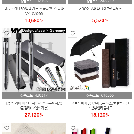
112108
900730
상품코드 :
상품코드 :
미치코런던 50 암막 카본 초경량 3단수동양
면 30수 코마 나그랑 7부 티셔츠
우산 (M066)
10,680
5,520
원
원
430217
610366
상품코드 :
상품코드 :
[정품] 라미 비스타 샤프(가죽파우치제공)
아놀드파마 3단전자동폰지65,호텔히아신
(풀컬러UV인쇄가능)
스뱀부얀타올세트
27,120
18,120
원
원