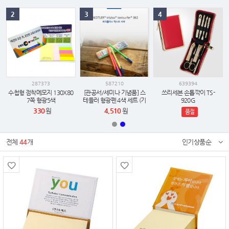
2
3
4
287373
587210
639394
수첩형 점착메모지 130X80
[관공서/세미나 기념품] 스
쓰리세븐 손톱깍이 TS-
7쪽 형광5색
테들러 형광펜 4색 세트 (기
920G
업 로고 인쇄 / 임직원 웰컴
330
원
4,510
원
품절
키트 추천 / 납기 준수)
전체
44
개
인기상품순