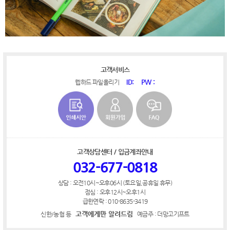
고객서비스
ID:
PW :
웹하드 파일올리기
고객상담센터 / 입금계좌안내
032-677-0818
상담 : 오전10시~오후06시 (토요일,공휴일 휴무)
점심 : 오후12시~오후1시
급한연락 : 010-8635-3419
고객에게만 알려드림
신한/농협 등
예금주 : 더망고기프트