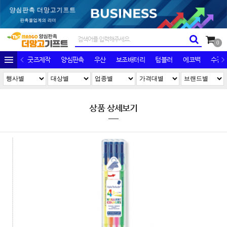
0
굿즈제작
양심판촉
우산
보조배터리
텀블러
에코백
수건/
상품 상세보기