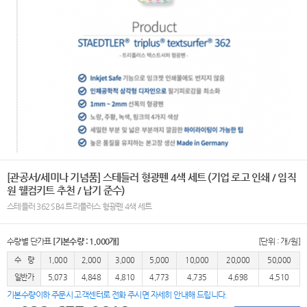
[관공서/세미나 기념품] 스테들러 형광펜 4색 세트 (기업 로고 인쇄 / 임직
원 웰컴키트 추천 / 납기 준수)
스테들러 362 SB4 트리플러스 형광펜 4색 세트
수량별 단가표
[기본수량 : 1,000개]
[단위 : 개/원]
수 량
1,000
2,000
3,000
5,000
10,000
20,000
50,000
일반가
5,073
4,848
4,810
4,773
4,735
4,698
4,510
기본수량이하 주문시 고객센터로 전화 주시면 자세히 안내해 드립니다.