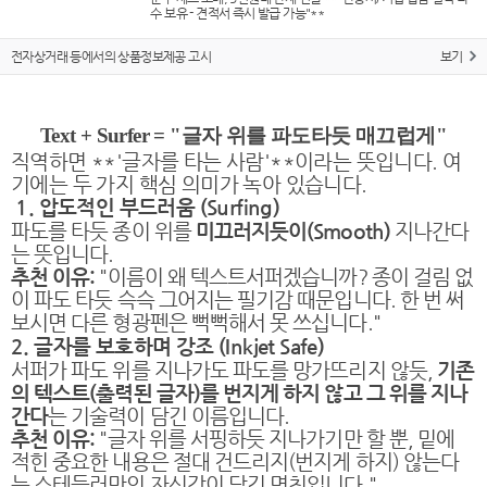
수 보유 - 견적서 즉시 발급 가능"**
전자상거래 등에서의 상품정보제공 고시
보기
Text + Surfer = "글자 위를 파도타듯 매끄럽게"
직역하면 **'글자를 타는 사람'**이라는 뜻입니다. 여
기에는 두 가지 핵심 의미가 녹아 있습니다.
1. 압도적인 부드러움 (Surfing)
파도를 타듯 종이 위를
미끄러지듯이(Smooth)
지나간다
는 뜻입니다.
추천 이유:
"이름이 왜 텍스트서퍼겠습니까? 종이 걸림 없
이 파도 타듯 슥슥 그어지는 필기감 때문입니다. 한 번 써
보시면 다른 형광펜은 뻑뻑해서 못 쓰십니다."
2. 글자를 보호하며 강조 (Inkjet Safe)
서퍼가 파도 위를 지나가도 파도를 망가뜨리지 않듯,
기존
의 텍스트(출력된 글자)를 번지게 하지 않고 그 위를 지나
간다
는 기술력이 담긴 이름입니다.
추천 이유:
"글자 위를 서핑하듯 지나가기만 할 뿐, 밑에
적힌 중요한 내용은 절대 건드리지(번지게 하지) 않는다
는 스테들러만의 자신감이 담긴 명칭입니다."