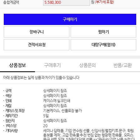
원
(부가세 포함)
총 합계금액
구매하기
장바구니
찜하기
견적서요청
대량구매(협의)
상품정보
구매후기
상품문의
반품/교환
아래 상품정보는 실제 상품과 차이가 있을수 있습니다
· 규격
상세페이지 참조
· 색상
상세페이지 참조
· 인쇄
케이스에 실크인쇄
· 재질
상세페이지 참조
· 케이스 및 포장
기본케이스, 선물포장 불가
· 제작기간
5일
· 원산지
상세페이지 참조
· 1박스당
20
· 기타사항
세미나 답례품, 기업 연수원 선물, 신입사원 웰컴키트 문구, 학원
홍보물 제작, 고급 판촉물 추천 번짐 없는 형광펜 판촉물, 오피스
문구 세트 도매, 5천원대 단체 선물 **"관공서/기업 납품 실적 다