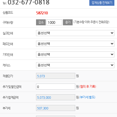
032-677-0818
업체상품 전체보기
Tel.
상품코드
587210
(기본수량 이하 주문시 전화요망)
구매수량
감소
증가
실크인쇄
패드인쇄
기타인쇄
케이스
원
적용단가
원
(협의 후 기록)
추가 및 할인금액
원
(부가세 별도)
추가 합계금액
원
부가세