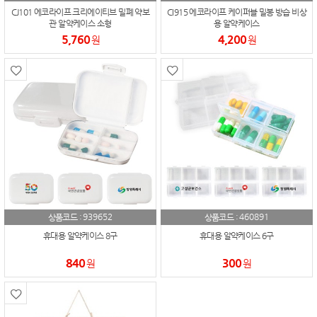
CJ101 에코라이프 크리에이티브 밀폐 약보
CI915 에코라이프 케이퍼블 밀봉 방습 비상
관 알약케이스 소형
용 알약케이스
5,760
4,200
원
원
939652
460891
상품코드 :
상품코드 :
휴대용 알약케이스 8구
휴대용 알약케이스 6구
840
300
원
원