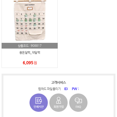
908817
상품코드 :
용돈달력_약달력
6,095
원
고객서비스
ID:
PW :
웹하드 파일올리기