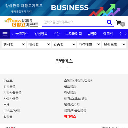
0
굿즈제작
양심판촉
우산
보조배터리
텀블러
에코백
수건/
약케이스
마스크
소독제/세정제/살균기
건강용품
골프용품
치약칫솔용품
여행용품
자동차용품
레저/스포츠/캠핑
부채
달력/캘린더
손난로/핫팩
응원/팬클럽용품
알약통
약케이스