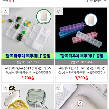
전체
9
개
인기상품순
471553
890454
상품코드 :
상품코드 :
로페리아 여행용 6칸 PP 알약 약통 케이스
로페리아 데일리1호 반투명 약통케이스(7
(S)_광목파우치 복주머니 포함(0190336)
칸)_광목파우치 복주머니 포함(0190351)
2,700
3,300
원
원