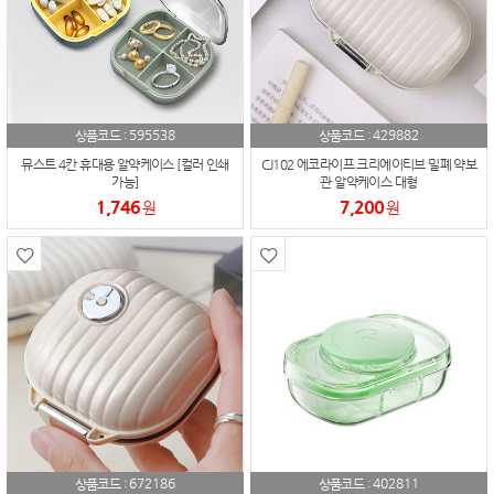
595538
429882
상품코드 :
상품코드 :
뮤스트 4칸 휴대용 알약케이스 [컬러 인쇄
CJ102 에코라이프 크리에이티브 밀폐 약보
가능]
관 알약케이스 대형
1,746
7,200
원
원
672186
402811
상품코드 :
상품코드 :