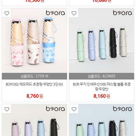
원
원
375916
623685
상품코드 :
상품코드 :
BOR 062 레오파드 초경량 우양산 3단 6K
BOR 무지 인쇄우산 060 파스텔 블룸 초경
량 우양산
8,760
8,160
원
원