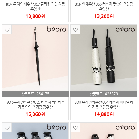
BOR 무지 인쇄우산 057 플라워 펀칭 자동
BOR 인쇄우산 056 테스지 꽃송이 초경량
우양산
우양산
13,800
13,200
원
원
264175
426379
상품코드 :
상품코드 :
BOR 무지 인쇄우산 055 테스지 테트리스
BOR 무지 인쇄우산 054 테스지 미니멀 라
자동 암막 초경량 장우산
인 자동 초경량 우양산
15,360
14,880
원
원