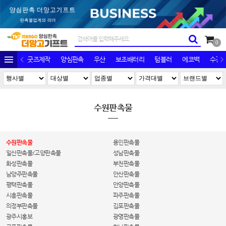
0
굿즈제작
양심판촉
우산
보조배터리
텀블러
에코백
수건/
수원판촉물
수원판촉물
용인판촉물
일산판촉물/고양판촉물
성남판촉물
화성판촉물
부천판촉물
남양주판촉물
안산판촉물
평택판촉물
안양판촉물
시흥판촉물
파주판촉물
의정부판촉물
김포판촉물
광주시홍보
광명판촉물