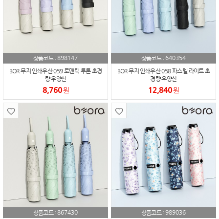
898147
640354
상품코드 :
상품코드 :
BOR 무지 인쇄우산 059 로맨틱 투톤 초경
BOR 무지 인쇄우산 058 파스텔 라이트 초
량 우양산
경량 우양산
8,760
12,840
원
원
867430
989036
상품코드 :
상품코드 :