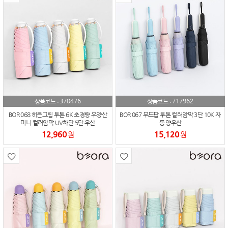
370476
717962
상품코드 :
상품코드 :
BOR 068 히든그립 투톤 6K 초경량 우양산
BOR 067 무드팝 투톤 컬러암막 3단 10K 자
미니 컬러암막 UV차단 5단 우산
동 양우산
12,960
15,120
원
원