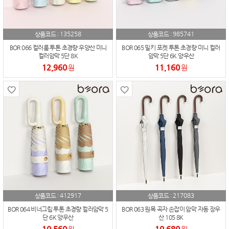
135258
985741
상품코드 :
상품코드 :
BOR 066 컬러룸 투톤 초경량 우양산 미니
BOR 065 밀키 포켓 투톤 초경량 미니 컬러
컬러암막 5단 8K
암막 5단 6K 양우산
12,960
11,160
원
원
412917
217083
상품코드 :
상품코드 :
BOR 064 비너그립 투톤 초경량 컬러암막 5
BOR 063 원목 곡자 손잡이 암막 자동 장우
단 6K 양우산
산 105 8K
10,560
10,680