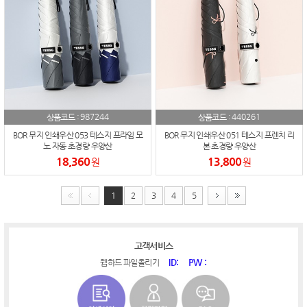
987244
440261
상품코드 :
상품코드 :
BOR 무지 인쇄우산 053 테스지 프라임 모
BOR 무지 인쇄우산 051 테스지 프렌치 리
노 자동 초경량 우양산
본 초경량 우양산
18,360
13,800
원
원
1
2
3
4
5
고객서비스
ID:
PW :
웹하드 파일올리기