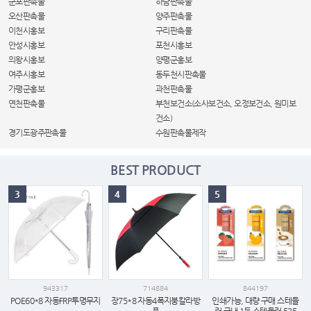
군포판촉물
하남판촉물
오산판촉물
양주판촉물
이천시홍보
구리판촉물
안성시홍보
포천시홍보
의왕시홍보
양평군홍보
여주시홍보
동두천시판촉물
가평군홍보
과천판촉물
연천판촉물
부천보건소(소사보건소, 오정보건소, 원미보
건소)
경기도광주판촉물
수원판촉물제작
BEST PRODUCT
3
4
5
943317
714884
844197
POE60*8 자동FRP투명무지
장75*8 자동4폭지붕칼라방
인쇄가능, 대량 구매 스테들