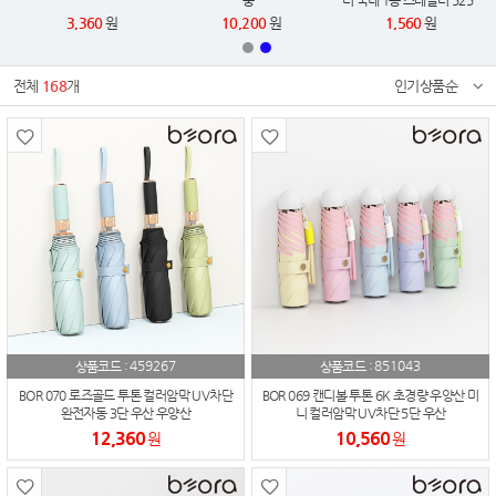
풍
러 국내 1등 스테들러 525
슬라이딩 지우개 2025 카페
3,360
원
10,200
원
1,560
원
에디션 한정판
전체
168
개
인기상품순
459267
851043
상품코드 :
상품코드 :
BOR 070 로즈골드 투톤 컬러암막 UV차단
BOR 069 캔디볼 투톤 6K 초경량 우양산 미
완전자동 3단 우산 우양산
니 컬러암막 UV차단 5단 우산
12,360
10,560
원
원