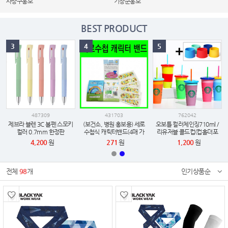
사상구홍보
기장군홍보
BEST PRODUCT
3
4
5
487309
431703
762042
제브라 블렌 3C 볼펜 스모키
(보건소, 병원 홍보용) 세로
오보틀 컬러체인징710ml /
컬러 0.7mm 한정판
수첩식 캐릭터밴드(4매 가
리유저블 콜드컵(컵홀더포
격)(4매,6매,8매,10매)
함)
4,200
원
271
원
1,200
원
전체
98
개
인기상품순