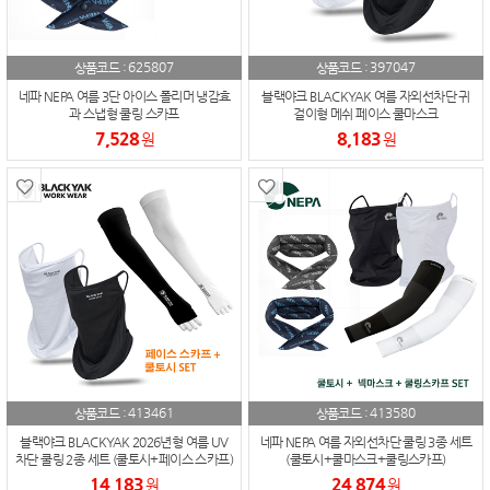
625807
397047
상품코드 :
상품코드 :
네파 NEPA 여름 3단 아이스 폴리머 냉감효
블랙야크 BLACKYAK 여름 자외선차단 귀
과 스냅형 쿨링 스카프
걸이형 메쉬 페이스 쿨마스크
7,528
8,183
원
원
413461
413580
상품코드 :
상품코드 :
블랙야크 BLACKYAK 2026년형 여름 UV
네파 NEPA 여름 자외선차단 쿨링 3종 세트
차단 쿨링 2종 세트 (쿨토시+페이스 스카프)
(쿨토시+쿨마스크+쿨링스카프)
14,183
24,874
원
원