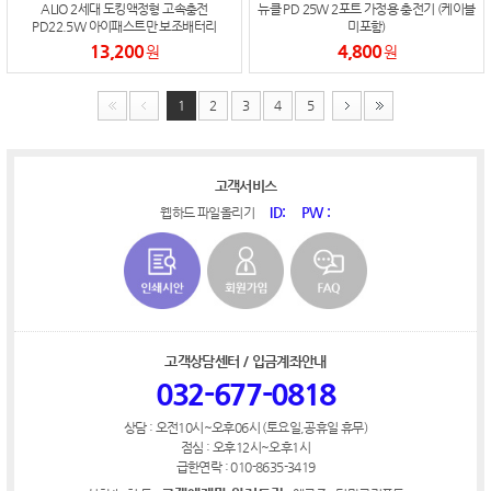
ALIO 2세대 도킹액정형 고속충전
뉴클 PD 25W 2포트 가정용 충전기 (케이블
PD22.5W 아이패스트만 보조배터리
미포함)
10000mAh
13,200
4,800
원
원
1
2
3
4
5
고객서비스
ID:
PW :
웹하드 파일올리기
고객상담센터 / 입금계좌안내
032-677-0818
상담 : 오전10시~오후06시 (토요일,공휴일 휴무)
점심 : 오후12시~오후1시
급한연락 : 010-8635-3419