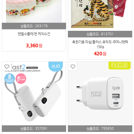
263176
상품코드 :
813701
엔젤수플레 면 케익수건
상품코드 :
혹한기용 따쉼 플러스 호작도 주머니핫팩
3,360
원
150g
420
원
357091
795850
상품코드 :
상품코드 :