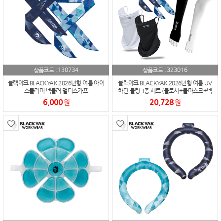
130734
323016
상품코드 :
상품코드 :
블랙야크 BLACKYAK 2026년형 여름 아이
블랙야크 BLACKYAK 2026년형 여름 UV
스폴리머 넥쿨러 멀티스카프
차단 쿨링 3종 세트 (쿨토시+쿨마스크+넥
쿨러스카프)
6,000
20,728
원
원