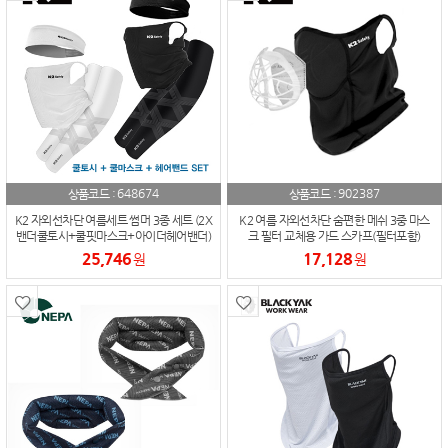
648674
902387
상품코드 :
상품코드 :
K2 자외선차단 여름세트 썸머 3종 세트 (2X
K2 여름 자외선차단 숨편한 메쉬 3중 마스
밴더쿨토시+쿨핏마스크+아이더헤어밴더)
크 필터 교체용 가드 스카프(필터포함)
25,746
17,128
원
원