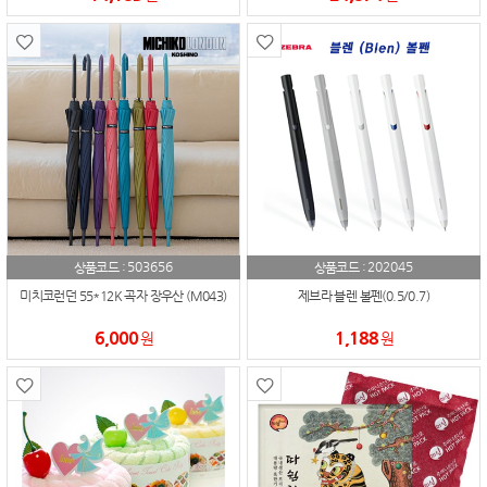
503656
202045
상품코드 :
상품코드 :
미치코런던 55*12K 곡자 장우산 (M043)
제브라 블렌 볼펜(0.5/0.7)
6,000
1,188
원
원