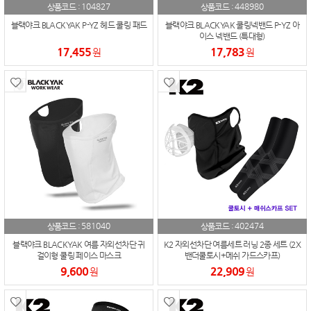
104827
448980
상품코드 :
상품코드 :
블랙야크 BLACKYAK P-YZ 헤드 쿨링 패드
블랙야크 BLACKYAK 쿨링넥밴드 P-YZ 아
이스 넥밴드 (특대형)
17,455
17,783
원
원
581040
402474
상품코드 :
상품코드 :
블랙야크 BLACKYAK 여름 자외선차단 귀
K2 자외선차단 여름세트 러닝 2종 세트 (2X
걸이형 쿨링 페이스 마스크
밴더쿨토시+메쉬 가드스카프)
9,600
22,909
원
원