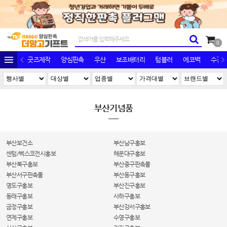
0
굿즈제작
양심판촉
우산
보조배터리
텀블러
에코백
수건/
부산기념품
부산보건소
부산남구홍보
센텀/벡스코전시홍보
해운대구홍보
부산북구홍보
부산중구판촉물
부산서구판촉물
부산동구홍보
영도구홍보
부산진구홍보
동래구홍보
사하구홍보
금정구홍보
부산강서구홍보
연제구홍보
수영구홍보