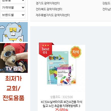
경기도 광역치매센터
강원도
전라북도 광역치매센터
전라남
제주특별자치도 광역치매센터
상품코드 : 332506
KC534 실버라이프 보건소전용 자석
칠교 노인 초급용 치매예방세트 3
25,070
원