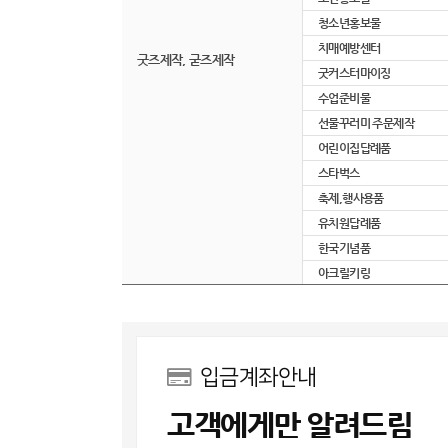
청소년홍보물
치매예방센터
굿즈제작, 굳즈제작
굿커스터마이징
수업준비물
선물꾸러미 주문제작
어린이집답례품
스타벅스
축제,행사용품
유치원답례품
한국기념품
아크릴키링
입금계좌안내
고객에게만 알려드림