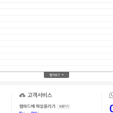
AP-100150
28
AP-100084
29
AP-100106
30
우산
1
AP-100062
2
타올
3
수건
펼쳐보기
4
볼펜
5
고객서비스
양심판촉
6
웹하드에 파일올리기
바로가기
여행
7
ID :
PW :