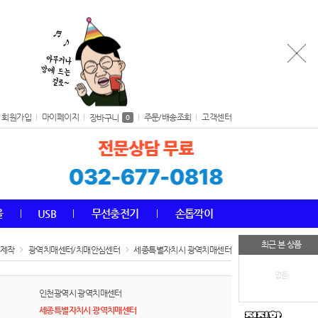
회원가입
마이페이지
주문/배송조회
고객센터
장바구니
0
올
USB
무선충전기
손톱깍이
최근 본 상품
 제작
광역치매센터/치매안심센터
세종특별자치시 광역치매센터
없음
인천광역시 광역치매센터
세종특별자치시 광역치매센터