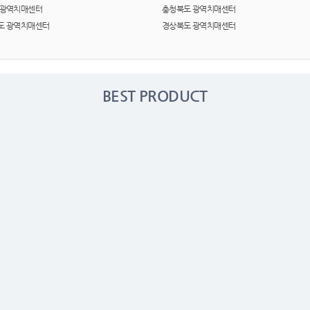
여행
7
 광역치매센터
충청북도 광역치매센터
도 광역치매센터
경상북도 광역치매센터
텀블러
8
파우치
9
BEST PRODUCT
AP-100125
10
usb
11
보조배터리
12
송월타올
13
에코백
14
AP-100025
15
쿠션
16
AP-100050
17