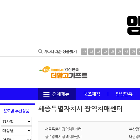
가나다라순 상품찾기
가
나
다
라
마
바
사
아
전체메뉴
굿즈제작
양심판촉
세종특별자치시 광역치매센터
용도별 추천상품
서울특별시 광역치매센터
부산광
광주광역시 광역치매센터
대전광