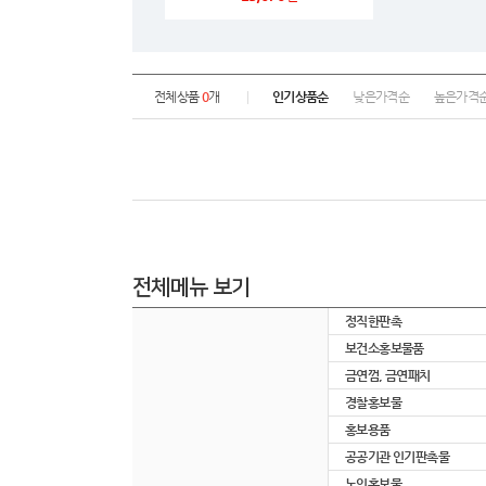
전체상품
0
개
인기상품순
낮은가격순
높은가격
전체메뉴 보기
정직한판촉
보건소홍보물품
금연껌, 금연패치
경찰홍보물
홍보용품
공공기관 인기판촉물
노인홍보물