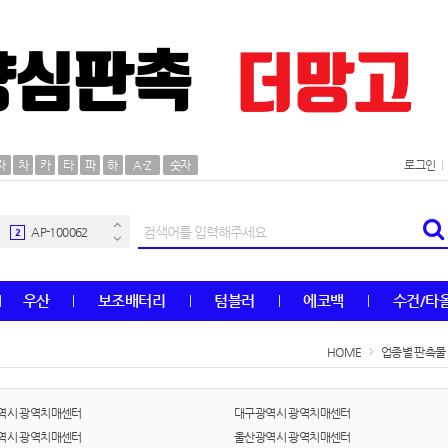
AP-100106
30
자
차
카
타
파
하
A-Z
숫자
로그인
우산
1
AP-100062
2
타올
3
우산
보조배터리
텀블러
에코백
수건/타
수건
4
HOME
업종별 판촉물
볼펜
5
양심판촉
6
역시 광역치매센터
대구광역시 광역치매센터
역시 광역치매센터
울산광역시 광역치매센터