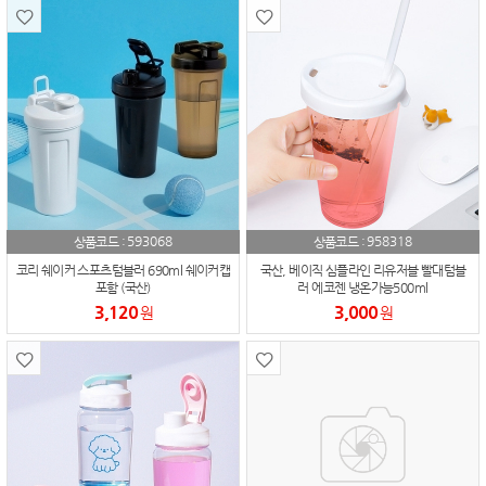
593068
958318
상품코드 :
상품코드 :
코리 쉐이커 스포츠텀블러 690ml 쉐이커캡
국산, 베이직 심플라인 리유저블 빨대텀블
포함 (국산)
러 에코젠 냉온가능500ml
3,120
3,000
원
원