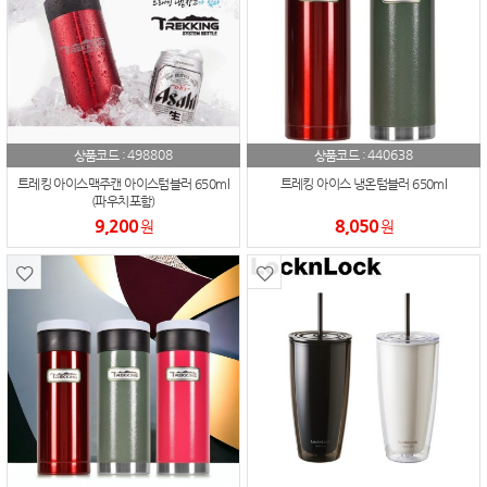
498808
440638
상품코드 :
상품코드 :
트레킹 아이스맥주캔 아이스텀블러 650ml
트레킹 아이스 냉온텀블러 650ml
(파우치포함)
9,200
8,050
원
원