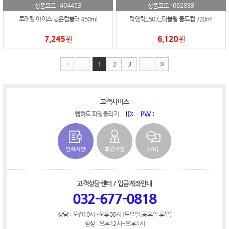
404453
662889
상품코드 :
상품코드 :
트레킹 아이스 냉온텀블러 450ml
락앤락_507_더블월 콜드컵 720ml
7,245
6,120
원
원
1
2
3
고객서비스
ID:
PW :
웹하드 파일올리기
고객상담센터 / 입금계좌안내
032-677-0818
상담 : 오전10시~오후06시 (토요일,공휴일 휴무)
점심 : 오후12시~오후1시