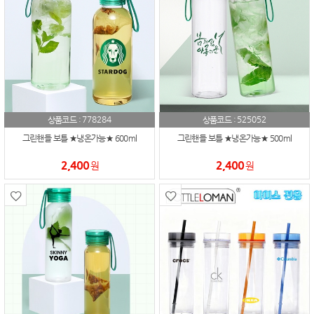
778284
525052
상품코드 :
상품코드 :
그린핸들 보틀 ★냉온가능★ 600ml
그린핸들 보틀 ★냉온가능★ 500ml
2,400
2,400
원
원