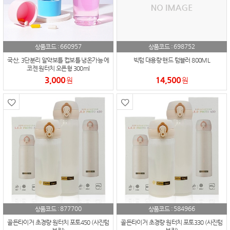
660957
698752
상품코드 :
상품코드 :
국산, 3단분리 알약보틀 컵보틀 냉온가능 에
빅텀 대용량 핸드 텀블러 800ML
코젠 원터치 오픈형 300ml
3,000
14,500
원
원
877700
584966
상품코드 :
상품코드 :
골든타이거 초경량 원터치 포토450 (사진텀
골든타이거 초경량 원터치 포토330 (사진텀