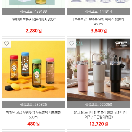
439199
144914
상품코드 :
상품코드 :
그린핸들 보틀★냉온가능★ 300ml
[보틀로만] 올여름 슬림 아이스 텀블러
450ml
2,280
3,840
원
원
235326
525060
상품코드 :
상품코드 :
차별된 고급 무광뚜껑 누드블랙 패트보틀
다즐 그립 드라이빙 텀블러 900ml(벤티사
500ml
이즈 / 고급빨대제공)
480
12,720
원
원