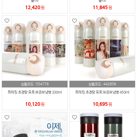
블러)
블러)
12,420
11,845
원
원
554778
442856
상품코드 :
상품코드 :
트레킹 초경량 포토 보온보냉병 330ml
트레킹 초경량 포토 보온보냉병 450ml
10,120
10,695
원
원