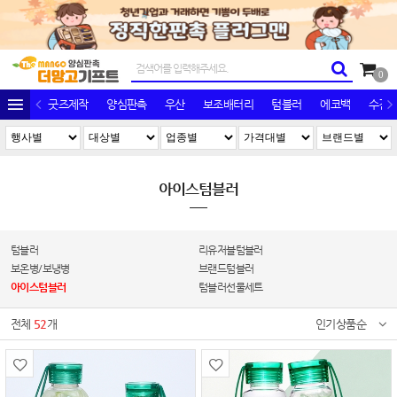
0
굿즈제작
양심판촉
우산
보조배터리
텀블러
에코백
수건/
아이스텀블러
텀블러
리유저블텀블러
보온병/보냉병
브랜드텀블러
아이스텀블러
텀블러선물세트
전체
52
개
인기상품순