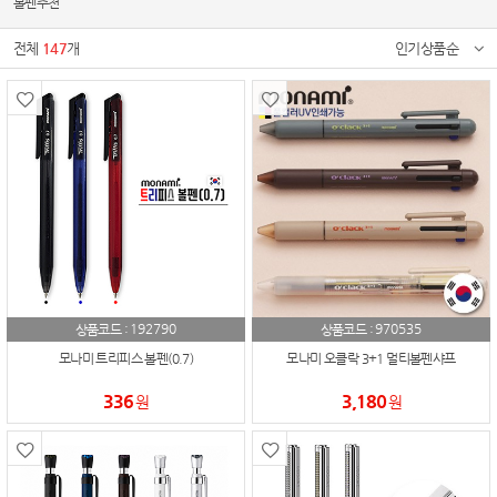
볼펜추천
전체
147
개
인기상품순
192790
970535
상품코드 :
상품코드 :
모나미 트리피스 볼펜(0.7)
모나미 오클락 3+1 멀티볼펜샤프
336
3,180
원
원