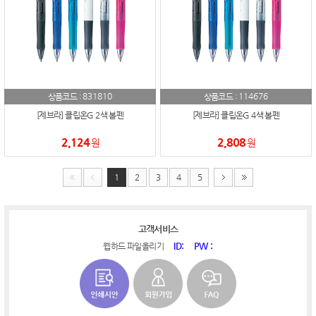
831810
114676
상품코드 :
상품코드 :
[제브라] 클립온G 2색 볼펜
[제브라] 클립온G 4색 볼펜
2,124
2,808
원
원
1
2
3
4
5
고객서비스
ID:
PW :
웹하드 파일올리기