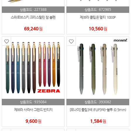
227388
672985
상품코드 :
상품코드 :
스와로브스키 크리스탈린 참 볼펜
제브라 클립온 멀티 1000P
69,240
10,560
원
원
935084
393082
상품코드 :
상품코드 :
제브라 사라사 그랜드 빈티지
[모나미] 플립3색 (FLIP3색)-불투 (0.5mm)
9,600
1,584
원
원