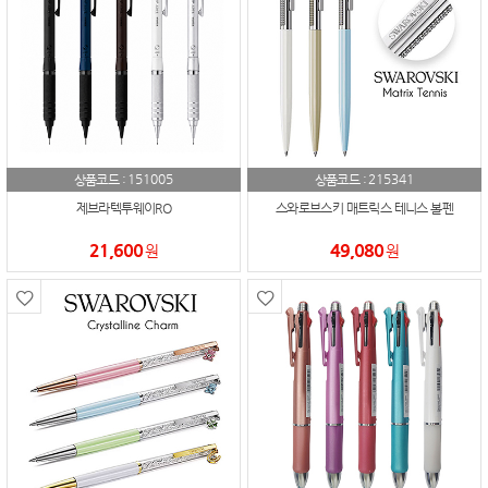
151005
215341
상품코드 :
상품코드 :
제브라텍투웨이RO
스와로브스키 매트릭스 테니스 볼펜
21,600
49,080
원
원