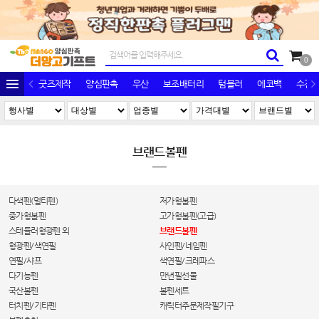
0
굿즈제작
양심판촉
우산
보조배터리
텀블러
에코백
수건/
브랜드볼펜
다색펜(멀티펜)
저가형볼펜
중가형볼펜
고가형볼펜(고급)
스테들러형광펜 외
브랜드볼펜
형광펜/색연필
사인펜/네임펜
연필/샤프
색연필/크레파스
다기능펜
만년필선물
국산볼펜
볼펜세트
터치펜/기타펜
캐릭터주문제작필기구