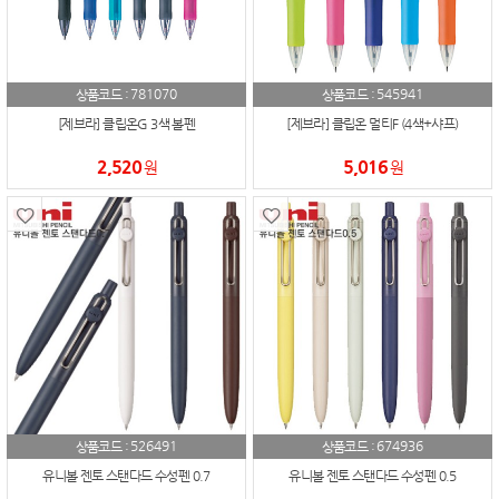
781070
545941
상품코드 :
상품코드 :
[제브라] 클립온G 3색 볼펜
[제브라] 클립온 멀티F (4색+샤프)
2,520
5,016
원
원
526491
674936
상품코드 :
상품코드 :
유니볼 젠토 스탠다드 수성펜 0.7
유니볼 젠토 스탠다드 수성펜 0.5