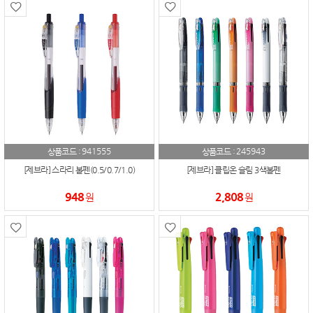
941555
245943
상품코드 :
상품코드 :
[제브라] 스라리 볼펜(0.5/0.7/1.0)
[제브라] 클립온 슬림 3색볼펜
948
2,808
원
원