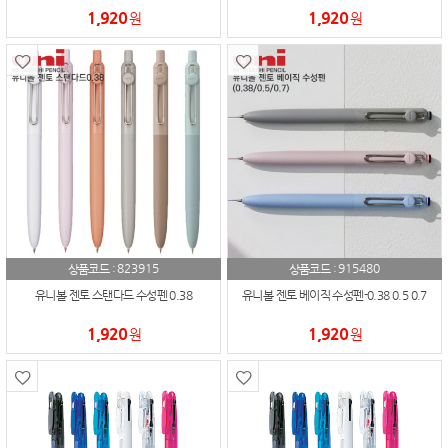
1,920
1,920
원
원
823915
915480
상품코드 :
상품코드 :
유니볼 젠토 스탠다드 수성펜 0.38
유니볼 젠토 베이직 수성펜-0.38 0.5 0.7
1,920
1,920
원
원