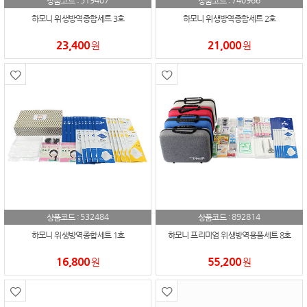
519407
740966
상품코드 :
상품코드 :
하모니 위생방역종합세트 3호
하모니 위생방역종합세트 2호
23,400
21,000
원
원
532484
892814
상품코드 :
상품코드 :
하모니 위생방역종합세트 1호
하모니 프리미엄 위생방역용품세트 8호
16,800
55,200
원
원