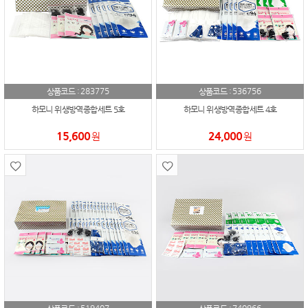
283775
536756
상품코드 :
상품코드 :
하모니 위생방역종합세트 5호
하모니 위생방역종합세트 4호
15,600
24,000
원
원