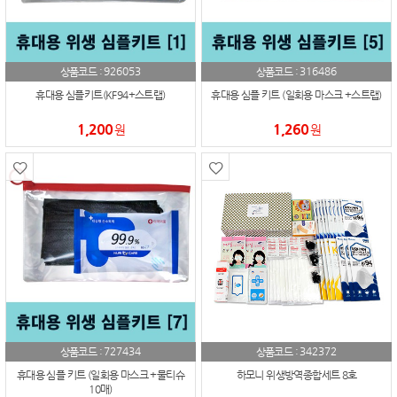
926053
316486
상품코드 :
상품코드 :
휴대용 심플키트(KF94+스트랩)
휴대용 심플 키트 (일회용 마스크 +스트랩)
1,200
1,260
원
원
727434
342372
상품코드 :
상품코드 :
휴대용 심플 키트 (일회용 마스크 +물티슈
하모니 위생방역종합세트 8호
10매)