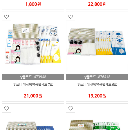
1,800
22,800
원
원
473948
876418
상품코드 :
상품코드 :
하모니 위생방역종합세트 7호
하모니 위생방역종합세트 6호
21,000
19,200
원
원