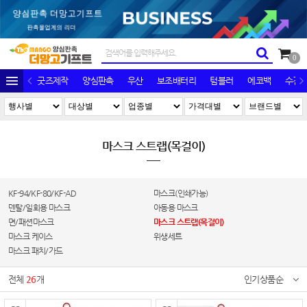
0
굿즈제작
양심판촉
우산
보조배터리
텀블러
에코백
수건/
마스크 스트랩(목걸이)
KF-94/KF-80/KF-AD
마스크(인쇄가능)
덴탈/일회용 마스크
아동용 마스크
면/패션마스크
마스크 스트랩(목걸이)
마스크 케이스
위생세트
마스크 패치/가드
전체
26
개
인기상품순