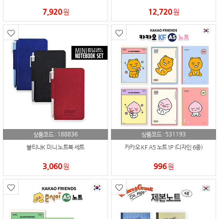
7,920
12,720
원
원
188836
531193
상품코드 :
상품코드 :
불티나K 미니 노트북 세트
카카오 KF A5 노트1P (디자인 6종)
3,060
996
원
원