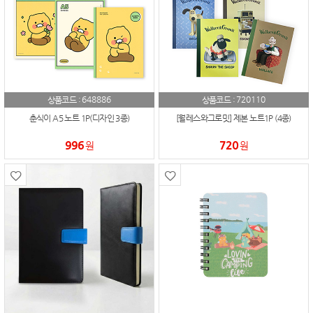
648886
720110
상품코드 :
상품코드 :
춘식이 A5 노트 1P(디자인 3종)
[월레스와그로밋] 제본 노트1P (4종)
996
720
원
원