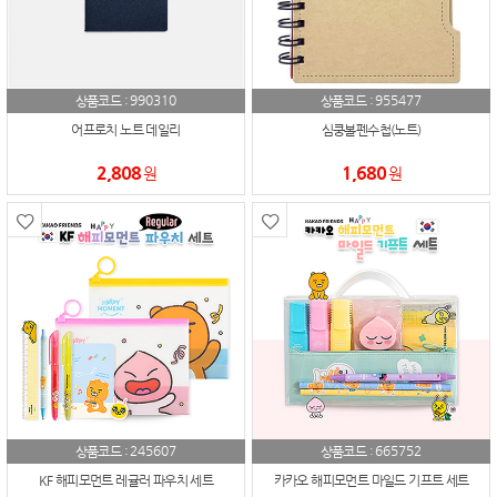
990310
955477
상품코드 :
상품코드 :
어프로치 노트 데일리
심쿵볼펜수첩(노트)
2,808
1,680
원
원
245607
665752
상품코드 :
상품코드 :
KF 해피모먼트 레귤러 파우치 세트
카카오 해피모먼트 마일드 기프트 세트