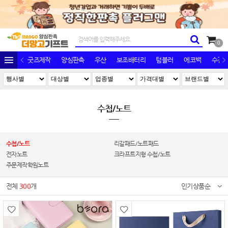
0
굿즈제작
양심판촉
우산
보조배터리
텀블러
에코백
수건/
수첩/노트
수첩/노트
리갈패드/노트패드
전자노트
크라프트지형 수첩/노트
주문제작학원노트
전체
300
개
인기상품순