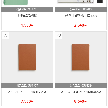
941725
585289
상품코드 :
상품코드 :
완두노트(절취형)
5색 미니 볼펜수첩 세트 1809
1,500
2,640
원
원
561977
656939
상품코드 :
상품코드 :
어프로치 노트 프로 (퀄리티 페이퍼)
어프로치 플래너 2.0 / 퀄리티 페이퍼
7,560
8,640
원
원