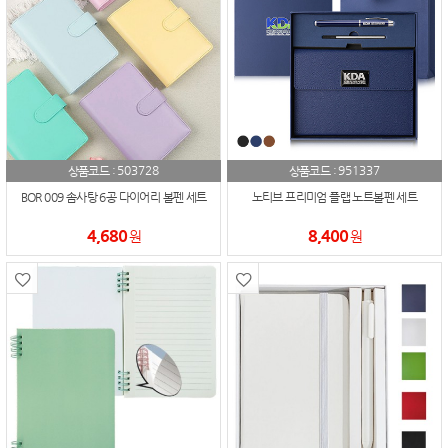
503728
951337
상품코드 :
상품코드 :
BOR 009 솜사탕 6공 다이어리 볼펜 세트
노티브 프리미엄 플랩 노트볼펜 세트
4,680
8,400
원
원