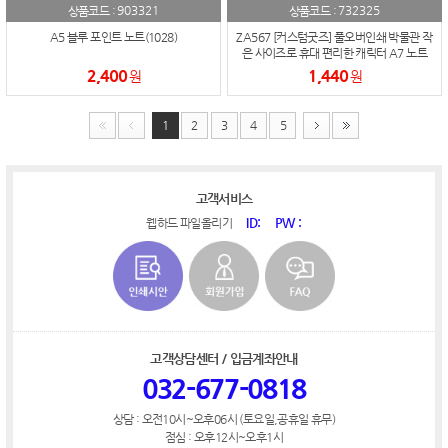
903321
732325
상품코드 :
상품코드 :
A5 블루 포인트 노트(1028)
ZA567 [커스텀굿즈] 풀오버인쇄 박물관 작
은 사이즈로 휴대 편리한 캐릭터 A7 노트
(박스제작가능)
2,400
1,440
원
원
1
2
3
4
5
고객서비스
ID:
PW :
웹하드 파일올리기
고객상담센터 / 입금계좌안내
032-677-0818
상담 : 오전10시~오후06시 (토요일,공휴일 휴무)
점심 : 오후12시~오후1시