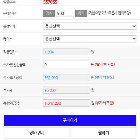
상품코드
557055
(기본수량 이하 주문시 전화요망)
구매수량
감소
증가
옵셋인쇄
케이스
원
적용단가
원
(협의 후 기록)
추가 및 할인금액
원
(부가세 별도)
추가 합계금액
원
부가세
원
(부가세 포함)
총 합계금액
구매하기
장바구니
찜하기