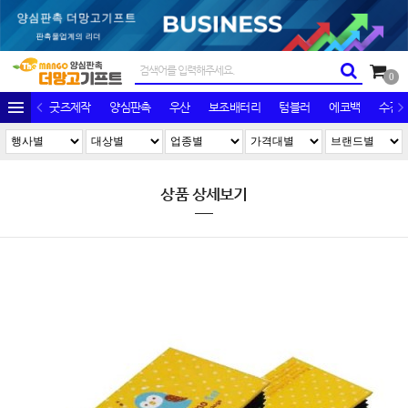
0
굿즈제작
양심판촉
우산
보조배터리
텀블러
에코백
수건/
상품 상세보기