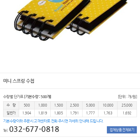
미니 스프링 수첩
수량별 단가표
[기본수량 : 500개]
[단위 : 개/원]
수 량
500
1,000
1,500
2,500
5,000
10,000
25,000
일반가
1,904
1,819
1,805
1,791
1,777
1,763
1,692
기본수량이하 주문시 고객센터로 전화 주시면 자세히 안내해 드립니다.
032-677-0818
업체상품 전체보기
Tel.