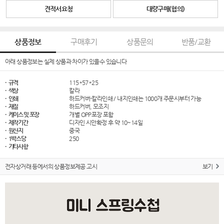
견적서요청
대량구매(협의)
상품정보
구매후기
상품문의
반품/교환
아래 상품정보는 실제 상품과 차이가 있을수 있습니다
· 규격
115*57*25
· 색상
칼라
· 인쇄
하드커버-칼라인쇄 / 내지인쇄는 1000개 주문시부터 가능
· 재질
하드커버, 모조지
· 케이스 및 포장
개별 OPP포장 포함
· 제작기간
디자인 시안확정 후 약 10~14일
· 원산지
중국
· 1박스당
250
· 기타사항
전자상거래 등에서의 상품정보제공 고시
보기