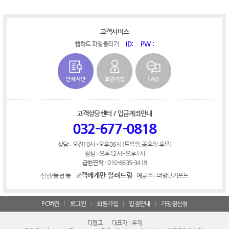
고객서비스
ID:
PW :
웹하드 파일올리기
고객상담센터 / 입금계좌안내
032-677-0818
상담 : 오전10시~오후06시 (토요일,공휴일 휴무)
점심 : 오후12시~오후1시
급한연락 : 010-8635-3419
고객에게만 알려드림
신한/농협 등
예금주 : 더망고기프트
PC버전
로그인
회원가입
입점안내
가맹점신청
더망고
대표자 : 유제