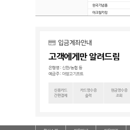
한국기념품
아크릴키링
입금계좌안내
고객에게만 알려드림
은행명 : 신한/농협 등
예금주 : 더망고기프트
신용카드
카드영수증
현금영수증
간편결제
출력
조회