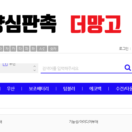
AP-100106
30
자
차
카
타
파
하
A-Z
숫자
로그인
우산
1
AP-100062
2
타올
3
우산
보조배터리
텀블러
에코백
수건/타
수건
4
볼펜
5
양심판촉
6
채
기능성/아이디어부채