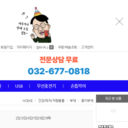
회원가입
마이페이지
주문/배송조회
고객센터
장바구니
0
올
USB
무선충전기
손톱깍이
최근 본 상품
HOME
건강/레저/차량용품
부채
종이부채
없음
2단/3단/4단/5단/8단/9쪽