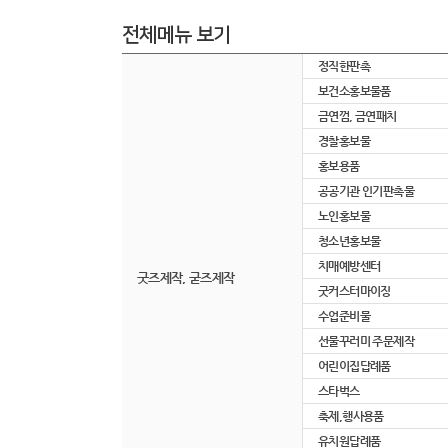
전체메뉴 보기
정직한판촉
보건소홍보물품
금연껌, 금연패치
경찰홍보물
홍보용품
공공기관 인기판촉물
노인홍보물
청소년홍보물
치매예방센터
굿즈제작, 굳즈제작
굿커스터마이징
수업준비물
선물꾸러미 주문제작
어린이집답례품
스타벅스
축제,행사용품
유치원답례품