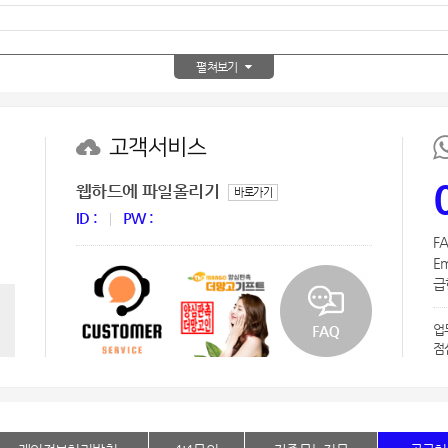
AP-100150
28
펼쳐보기
AP-100084
29
AP-100106
30
고객서비스
우산
1
웹하드에 파일올리기
바로가기
AP-100062
2
ID :
PW :
FA
타올
3
Em
급한
수건
4
업
볼펜
5
점
양심판촉
6
여행
7