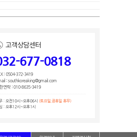
고객상담센터
032-677-0818
X : 0504-372-3419
ail : southkoreaking@gmail.com
연락 : 010-8635-3419
무 : 오전10시~오후06시
(토요일,공휴일 휴무)
심 : 오후12시~오후1시