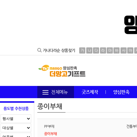
가나다라순 상품찾기
가
나
다
라
마
바
사
아
전체메뉴
굿즈제작
양심판촉
종이부채
용도별 추천상품
PP부채
전통부
종이부채