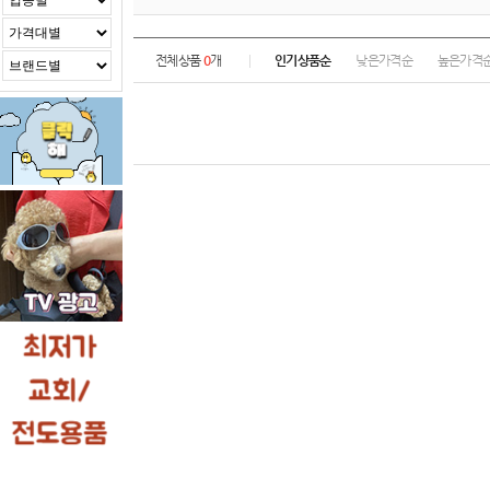
전체상품
0
개
인기상품순
낮은가격순
높은가격