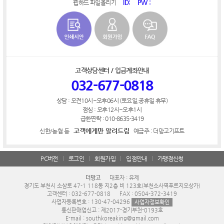
ID:
PW :
웹하드 파일올리기
고객상담센터 / 입금계좌안내
032-677-0818
상담 : 오전10시~오후06시 (토요일,공휴일 휴무)
점심 : 오후12시~오후1시
급한연락 : 010-8635-3419
고객에게만 알려드림
신한/농협 등
예금주 : 더망고기프트
PC버전
로그인
회원가입
입점안내
가맹점신청
더망고
대표자 : 유제
경기도 부천시 소삼로 47-1 118동 지2층 비 123호(부천소사역푸르지오상가)
고객센터 : 032-677-0818
FAX : 0504-372-3419
사업자등록번호 : 130-47-04296
사업자정보확인
통신판매업신고 : 제2017-경기부천-0193호
E-mail : southkoreaking@gmail.com