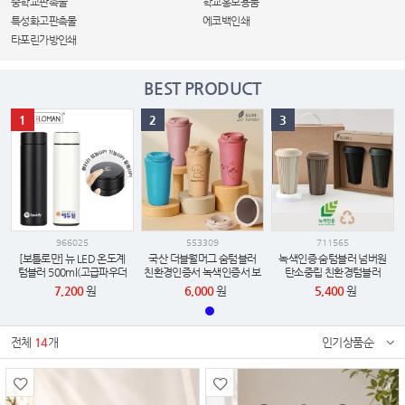
중학교판촉물
학교홍보용품
특성화고판촉물
에코백인쇄
타포린가방인쇄
BEST PRODUCT
1
2
3
966025
553309
711565
[보틀로만] 뉴 LED 온도계
국산 더블월머그 숨텀블러
녹색인증 숨텀블러 넘버원
텀블러 500ml(고급파우더
친환경인증서 녹색인증서 보
탄소중립 친환경텀블러
코팅)
유 450ml
420ml 식기세척기,전자레
7,200
원
6,000
원
5,400
원
인지 가능
전체
14
개
인기상품순