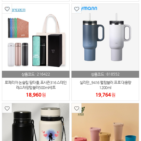
216422
818552
상품코드 :
상품코드 :
로페리아 논슬립 땀타올,포시즌316 스테인
실리만_9416 웰텀블러 프로 대용량
레스챠망텀블러500ml세트
1200ml
18,960
19,764
원
원