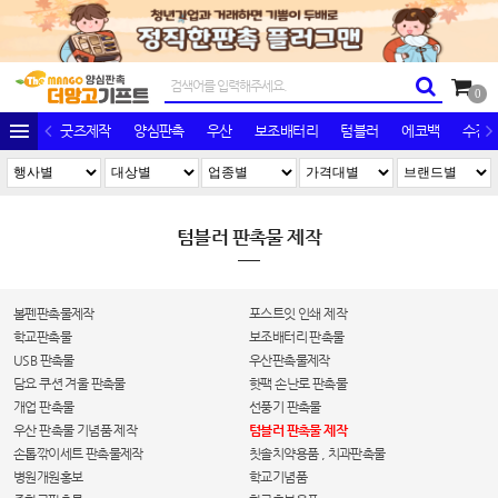
0
굿즈제작
양심판촉
우산
보조배터리
텀블러
에코백
수건/
텀블러 판촉물 제작
볼펜판촉물제작
포스트잇 인쇄 제작
학교판촉물
보조배터리 판촉물
USB 판촉물
우산판촉물제작
담요 쿠션 겨울 판촉물
핫팩 손난로 판촉물
개업 판촉물
선풍기 판촉물
우산 판촉물 기념품 제작
텀블러 판촉물 제작
손톱깎이세트 판촉물제작
칫솔치약용품 , 치과판촉물
병원개원홍보
학교기념품