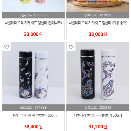
873988
327059
상품코드 :
상품코드 :
나빌레라 오색 자개 아트 텀블러 (열매나무)
나빌레라 오색 자개 아트 텀블러 (화병,송학)
33,000
33,000
원
원
144889
282343
상품코드 :
상품코드 :
나빌레라 나비숲 자개텀블러 500ml
나빌레라 호작도 자개텀블러 500ml
38,400
31,200
원
원