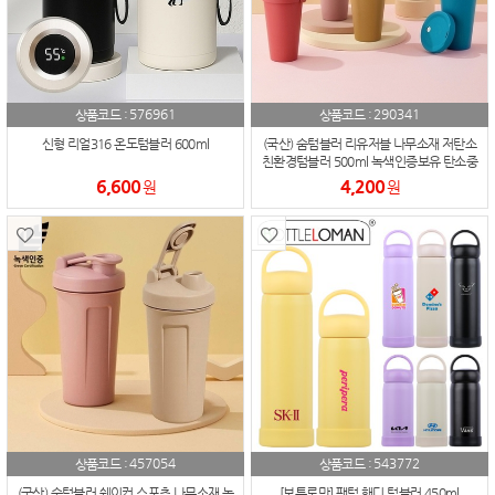
576961
290341
상품코드 :
상품코드 :
신형 리얼316 온도텀블러 600ml
(국산) 숨텀블러 리유저블 나무소재 저탄소
친환경텀블러 500ml 녹색인증보유 탄소중
립
6,600
4,200
원
원
457054
543772
상품코드 :
상품코드 :
(국산) 숨텀블러 쉐이커 스포츠 나무소재 녹
[보틀로만] 팬텀 핸디 텀블러 450ml