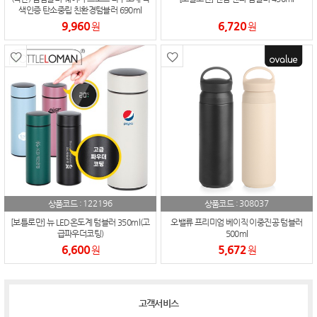
색인증 탄소중립 친환경텀블러 690ml
9,960
6,720
원
원
122196
308037
상품코드 :
상품코드 :
[보틀로만] 뉴 LED온도계 텀블러 350ml(고
오밸류 프리미엄 베이직 이중진공 텀블러
급파우더코팅)
500ml
6,600
5,672
원
원
고객서비스