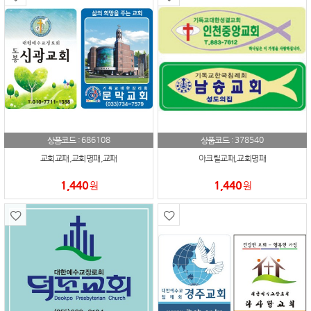
686108
378540
상품코드 :
상품코드 :
교회교패,교회명패,교패
아크릴교패,교회명패
1,440
1,440
원
원