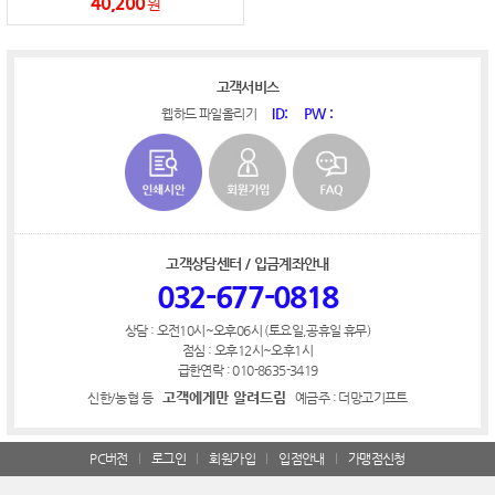
40,200
원
고객서비스
ID:
PW :
웹하드 파일올리기
고객상담센터 / 입금계좌안내
032-677-0818
상담 : 오전10시~오후06시 (토요일,공휴일 휴무)
점심 : 오후12시~오후1시
급한연락 : 010-8635-3419
고객에게만 알려드림
신한/농협 등
예금주 : 더망고기프트
PC버전
로그인
회원가입
입점안내
가맹점신청