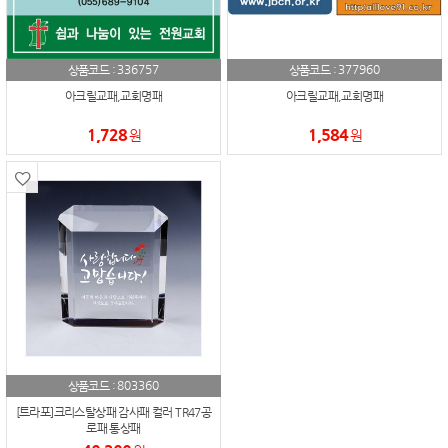
336757
377960
상품코드 :
상품코드 :
아크릴교패,교회명패
아크릴교패,교회명패
1,728
1,584
원
원
803360
상품코드 :
[트라포]크리스탈상패 감사패 컬러 TR47공
로패 통상패