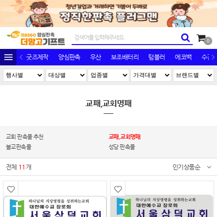
0
굿즈제작
양심판촉
우산
보조배터리
텀블러
에코백
수건/
교패,교회명패
교회 판촉물 추천
교패,교회명패
불교판촉물
성당 판촉물
전체
11
개
인기상품순