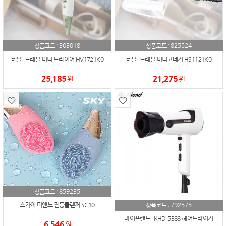
303018
825524
상품코드 :
상품코드 :
테팔_트래블 미니 드라이어 HV1721K0
테팔_트래블 미니고데기 HS1121K0
25,185
21,275
원
원
859235
상품코드 :
792575
스카이 미엔느 진동클렌저 SC10
상품코드 :
마이프랜드_KHD-5388 헤어드라이기
6,546
원