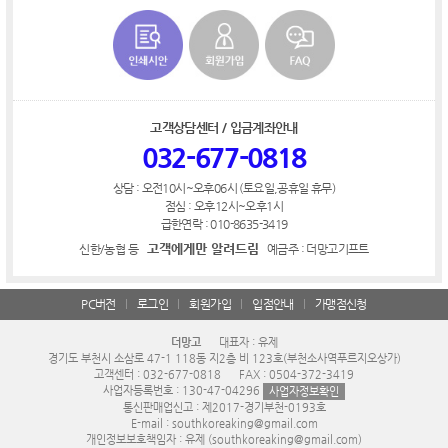
고객상담센터 / 입금계좌안내
032-677-0818
상담 : 오전10시~오후06시 (토요일,공휴일 휴무)
점심 : 오후12시~오후1시
급한연락 : 010-8635-3419
고객에게만 알려드림
신한/농협 등
예금주 : 더망고기프트
PC버전
로그인
회원가입
입점안내
가맹점신청
더망고
대표자 : 유제
경기도 부천시 소삼로 47-1 118동 지2층 비 123호(부천소사역푸르지오상가)
고객센터 : 032-677-0818
FAX : 0504-372-3419
사업자등록번호 : 130-47-04296
사업자정보확인
통신판매업신고 : 제2017-경기부천-0193호
E-mail : southkoreaking@gmail.com
개인정보보호책임자 : 유제 (southkoreaking@gmail.com)