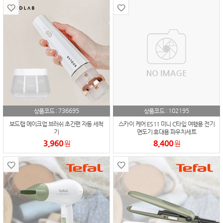
736695
102195
상품코드 :
상품코드 :
보드랩 메이크업 브러쉬 초간편 자동 세척
스카이 케어 ES11 미니 C타입 여행용 전기
기
면도기 휴대용 파우치세트
3,960
8,400
원
원