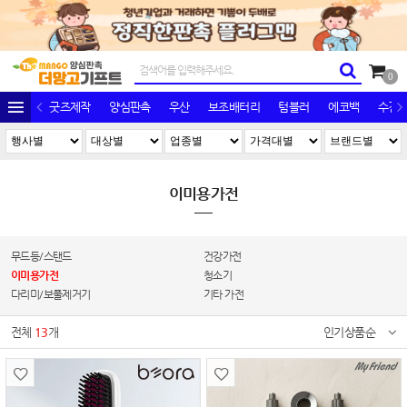
0
굿즈제작
양심판촉
우산
보조배터리
텀블러
에코백
수건/
이미용가전
무드등/스탠드
건강가전
이미용가전
청소기
다리미/보풀제거기
기타 가전
전체
13
개
인기상품순