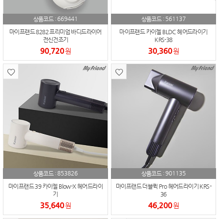
669441
561137
상품코드 :
상품코드 :
마이프랜드 8282 프리미엄 바디드라이어
마이프랜드 카이젤 BLDC 헤어드라이기
전신건조기
KRS-38
90,720
30,360
원
원
853826
901135
상품코드 :
상품코드 :
마이프랜드 39 카이젤 Blow-X 헤어드라이
마이프랜드 더블퀵 Pro 헤어드라이기 KRS-
기
36
35,640
46,200
원
원