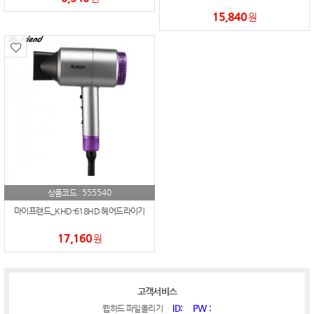
15,840
원
555540
상품코드 :
마이프랜드_KHD-618HD 헤어드라이기
17,160
원
고객서비스
ID:
PW :
웹하드 파일올리기