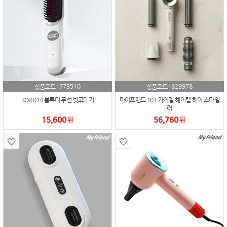
773510
829978
상품코드 :
상품코드 :
BOR 014 볼루미 무선 빗고데기
마이프랜드 101 카이젤 헤어랩 헤어 스타일
러
15,600
56,760
원
원