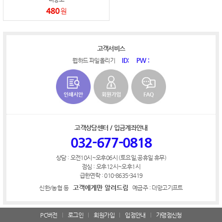
480
원
고객서비스
ID:
PW :
웹하드 파일올리기
고객상담센터 / 입금계좌안내
032-677-0818
상담 : 오전10시~오후06시 (토요일,공휴일 휴무)
점심 : 오후12시~오후1시
급한연락 : 010-8635-3419
고객에게만 알려드림
신한/농협 등
예금주 : 더망고기프트
PC버전
로그인
회원가입
입점안내
가맹점신청