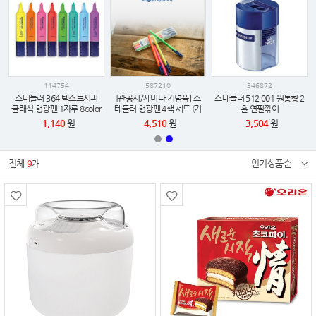
114754
587210
346872
스테들러 364 텍스트서퍼
[관공서/세미나 기념품] 스
스테들러 512 001 원통형 2
클래식 형광펜 1자루 8color
테들러 형광펜 4색 세트 (기
홀 연필깎이
업 로고 인쇄 / 임직원 웰컴
1,140
원
4,510
원
3,504
원
키트 추천 / 납기 준수)
전체
9
개
인기상품순