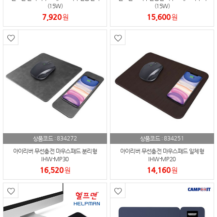
(15W)
(15W)
7,920
15,600
원
원
834272
834251
상품코드 :
상품코드 :
아이리버 무선충전 마우스패드 분리형
아이리버 무선충전 마우스패드 일체형
IHW-MP30
IHW-MP20
16,520
14,160
원
원