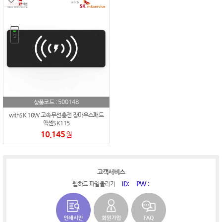
500148
상품코드 :
withSK 10W 고속무선충전 장마우스패드
액센SK115
10,145
원
고객서비스
ID:
PW :
웹하드 파일올리기