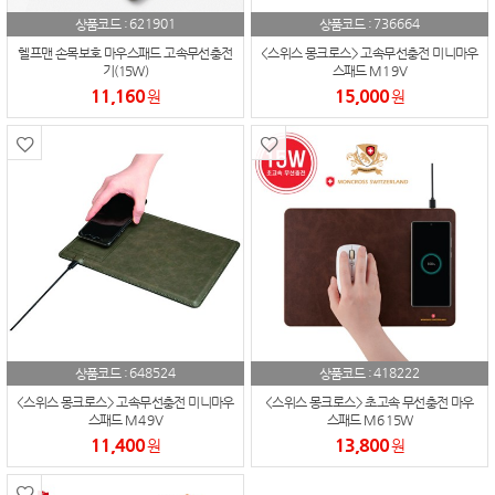
621901
736664
상품코드 :
상품코드 :
헬프맨 손목보호 마우스패드 고속무선충전
<스위스 몽크로스> 고속무선충전 미니마우
기(15W)
스패드 M1 9V
11,160
15,000
원
원
648524
418222
상품코드 :
상품코드 :
<스위스 몽크로스> 고속무선충전 미니마우
<스위스 몽크로스> 초고속 무선충전 마우
스패드 M4 9V
스패드 M6 15W
11,400
13,800
원
원