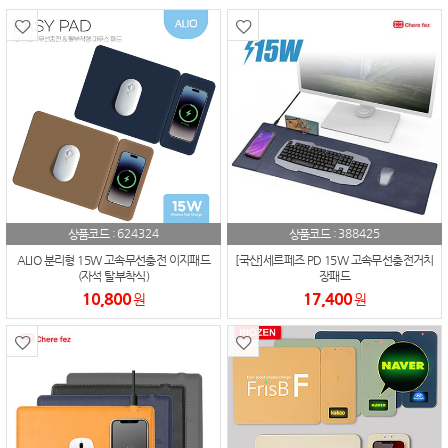
624324
388425
상품코드 :
상품코드 :
ALIO 분리형 15W 고속무선충전 이지패드
[국산]세르페즈 PD 15W 고속무선충전거치
(자석 탈부착식)
장패드
10,800
17,400
원
원