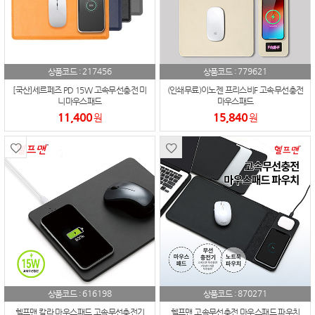
217456
779621
상품코드 :
상품코드 :
[국산]세르페즈 PD 15W 고속무선충전 미
(인쇄무료)이노젠 프리스비F 고속무선충전
니마우스패드
마우스패드
11,400
15,840
원
원
616198
870271
상품코드 :
상품코드 :
헬프맨 칼라 마우스패드 고속무선충전기
헬프맨 고속무선충전 마우스패드 파우치