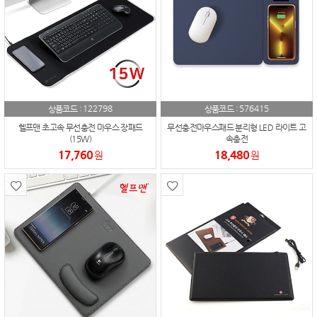
122798
576415
상품코드 :
상품코드 :
헬프맨 초고속 무선충전 마우스 장패드
무선충전마우스패드 분리형 LED 라이트 고
(15W)
속충전
17,760
18,480
원
원