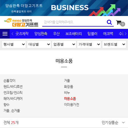
0
굿즈제작
양심판촉
우산
보조배터리
텀블러
에코백
수건/
미용소품
손톱깎이
거울
핸드/바디로션
화장품
썬크림/썬스틱
비누
헤어/바디케어
미용소품
향수
이미용가전
거울, 손거울
전체
25
개
인기상품순