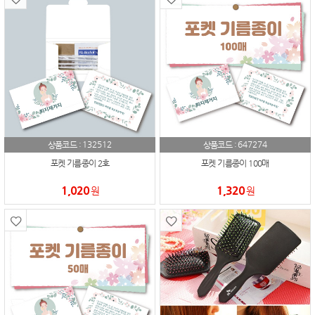
132512
647274
상품코드 :
상품코드 :
포켓 기름종이 2호
포켓 기름종이 100매
1,020
1,320
원
원