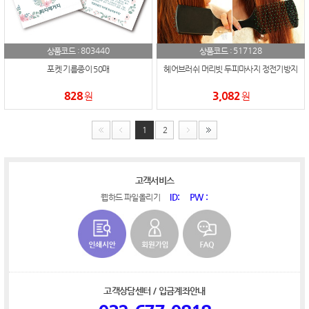
803440
517128
상품코드 :
상품코드 :
포켓 기름종이 50매
헤어브러쉬 머리빗 두피마사지 정전기방지
828
3,082
원
원
1
2
고객서비스
ID:
PW :
웹하드 파일올리기
고객상담센터 / 입금계좌안내