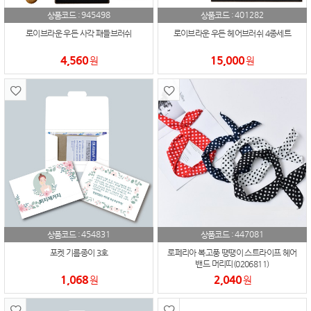
945498
401282
상품코드 :
상품코드 :
로이브라운 우든 사각 패들브러쉬
로이브라운 우든 헤어브러쉬 4종세트
4,560
15,000
원
원
454831
447081
상품코드 :
상품코드 :
포켓 기름종이 3호
로페리아 복고풍 땡땡이 스트라이프 헤어
밴드 머리띠(0206811)
1,068
2,040
원
원