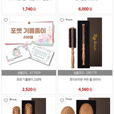
1,740
6,000
원
원
817826
280178
상품코드 :
상품코드 :
포켓 기름종이 200매
로이브라운 우든 롤 브러쉬
2,520
4,560
원
원