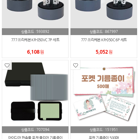
593892
867997
상품코드 :
상품코드 :
777 쓰리쎄븐 KR-050VC 7P 세트
777 쓰리쎄븐 KR-050C 6P 세트
6,108
5,052
원
원
707094
151951
상품코드 :
상품코드 :
아이디어 판촉물 포켓 클리어 기름종이
포켓 기름종이 500매