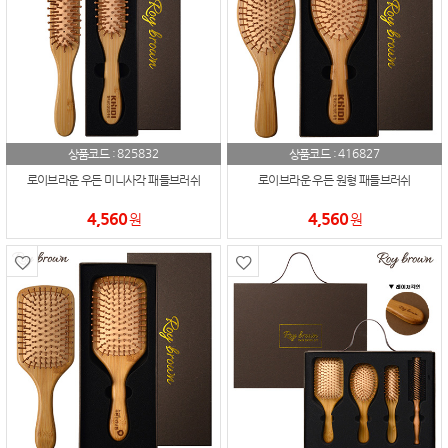
825832
416827
상품코드 :
상품코드 :
로이브라운 우든 미니사각 패들브러쉬
로이브라운 우든 원형 패들브러쉬
4,560
4,560
원
원