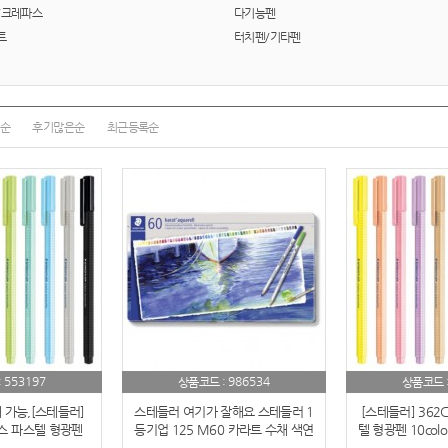
텀블러
8
/크레파스
다기능펜
트
터치펜/기타펜
파우치
9
AP-100125
10
순
후기많은순
최근등록순
usb
11
보조배터리
12
송월타올
13
에코백
14
AP-100025
15
쿠션
16
553197
986534
:
상품코드 :
상품코드 
AP-100050
17
 가능,[스테들러]
스테들러 여기가 잘해요 스테들러 1
[스테들러] 362
스 파스텔 형광펜
등기업 125 M60 카라트 수채 색연
텔 형광펜 10colo
노트
18
명품 문구/단체 제작)
필 60색 세트(아쿠아렐 수채 색연
단체 