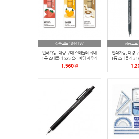
844197
상품코드 :
상품코드 
인쇄가능, 대량 구매 스테들러 국내
인쇄가능, 대량 
1등 스테들러 525 슬라이딩 지우개
1등 스테들러 31
2025 카페 에디션 한정판
다용도
1,560
1,2
원