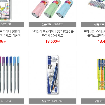
AP-100084
29
AP-100106
30
542490
661475
:
상품코드 :
상품코드 
 라이너 308 디
스테들러 화인라이너 334 PC20 롤
특화상품) 스테들러 
색, 1세트, 다른색
파우치 20색 세트
플러스 화인라이
인쇄가능합니다
06
18,600
13,
원
원
601084
499268
:
상품코드 :
상품코드 