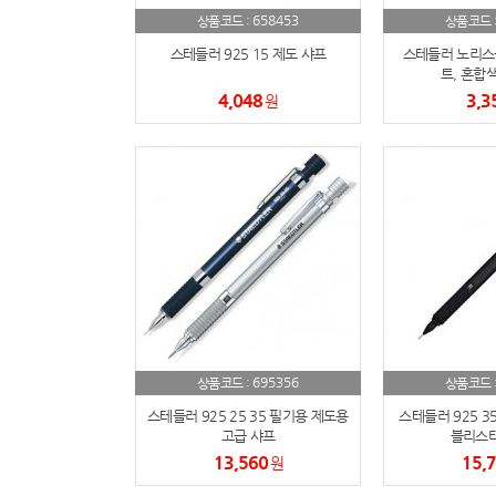
658453
상품코드 :
상품코드 
스테들러 925 15 제도 샤프
스테들러 노리스
트, 혼합색
4,048
3,3
원
695356
상품코드 :
상품코드 
스테들러 925 25 35 필기용 제도용
스테들러 925 3
고급 샤프
블리스터
13,560
15,
원