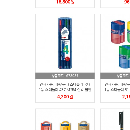
16,800
96
원
678089
상품코드 :
상품코드 
인쇄가능, 대량 구매 스테들러 국내
인쇄가능, 대량 
1등 스테들러 437 MSB4 삼각 볼펜
1등 스테들러 511
4색 세트 M심
연필
4,200
2,1
원