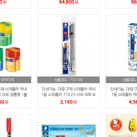
0
64,800
96
원
원
필)
스테들러
19
구급
20
물티슈
21
티슈
22
손톱
23
659138
손톱깍이
772140
:
상품코드 :
상품코드 
24
구매 스테들러 국내
인쇄가능, 대량 구매 스테들러 국내
인쇄가능, 대량 
AP-100071
25
 006 원통형 1홀
1등 스테들러 774 25 샤프 세트 브
1등 스테들러 에
깎이
리스터 패키지
문구
60
2,160
4,5
원
원
보냉
26
AP-100052
27
AP-100150
28