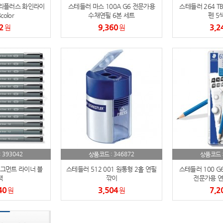
트리플러스 화인라이
스테들러 마스 100A G6 전문가용
스테들러 264 TB
color
수채연필 6본 세트
펜 5
2
9,360
3,2
원
원
393042
346872
:
상품코드 :
상품코드 
피그먼트 라이너 블
스테들러 512 001 원통형 2홀 연필
스테들러 100 G
랙
깎이
전문가용 연
40
3,504
7,2
원
원