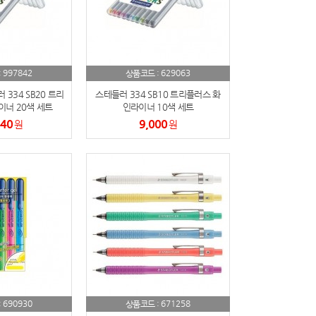
997842
629063
:
상품코드 :
334 SB20 트리
스테들러 334 SB10 트리플러스 화
너 20색 세트
인라이너 10색 세트
440
9,000
원
원
690930
671258
:
상품코드 :