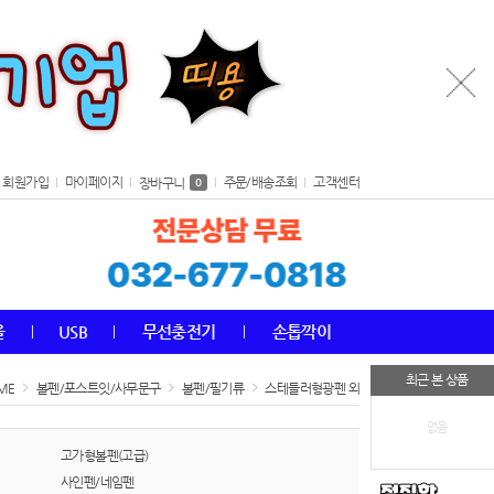
회원가입
마이페이지
주문/배송조회
고객센터
장바구니
0
올
USB
무선충전기
손톱깍이
최근 본 상품
ME
볼펜/포스트잇/사무문구
볼펜/필기류
스테들러형광펜 외
없음
고가형볼펜(고급)
사인펜/네임펜