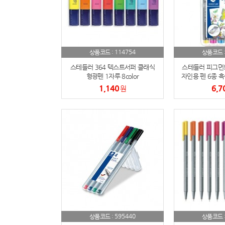
114754
상품코드 :
상품코드 
스테들러 364 텍스트서퍼 클래식
스테들러 피그먼트
형광펜 1자루 8color
자인용 펜 6종 흑
은 문의, 
1,140
6,7
원
595440
상품코드 :
상품코드 