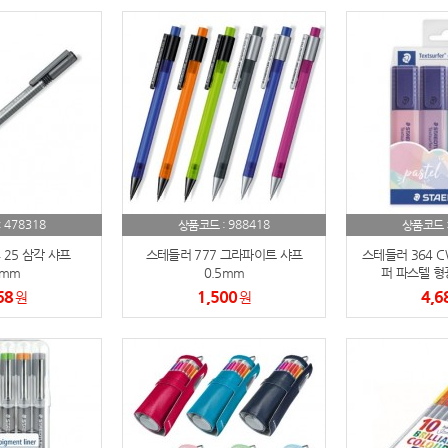
스테들러
19
구급
20
물티슈
21
티슈
22
손톱
23
478318
988418
:
상품코드 :
상품코드 
손톱깍이
24
 25 삼각 샤프
스테들러 777 그라파이트 샤프
스테들러 364 C
5mm
0.5mm
퍼 파스텔 형
AP-100071
25
68
1,500
4,6
원
원
보냉
26
AP-100052
27
AP-100150
28