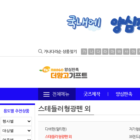
가나다라순 상품찾기
가
나
다
라
마
바
사
아
전체메뉴
굿즈제작
양심판촉
스테들러형광펜 외
용도별 추천상품
다색펜(멀티펜)
저가형
스테들러형광펜 외
브랜드