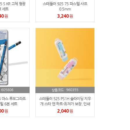
5 S KR 고체 형광
스테들러 925 75 파스텔 샤프
색 세트
0.5mm
40
3,240
원
원
605806
960355
:
상품코드 :
6 마스 루모그라프
스테들러 525 PS1H 슬라이딩 지우
필 6본 세트
개 스타 앤 하트-최저가 보장, 인쇄
가능
00
2,040
원
원