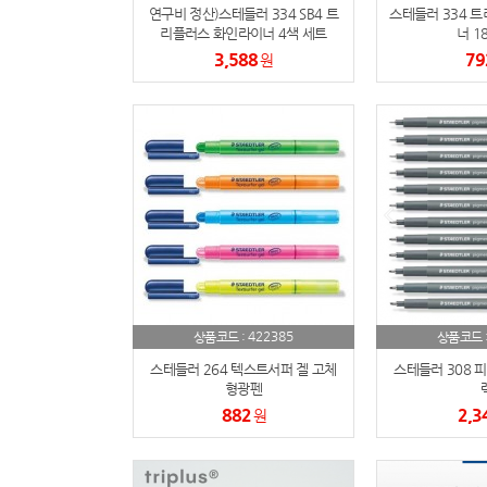
연구비 정산)스테들러 334 SB4 트
스테들러 334 
리플러스 화인라이너 4색 세트
너 18
3,588
79
원
422385
상품코드 :
상품코드 
스테들러 264 텍스트서퍼 겔 고체
스테들러 308 
형광펜
882
2,3
원