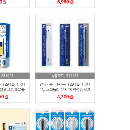
0
6,960
원
원
281043
514133
:
상품코드 :
구매 스테들러 국내
인쇄가능, 대량 구매 스테들러 국내
센셜 세트 학용품
1등 스테들러 925 15 한정판 샤프
세트
0.5mm 2024 블리스터 패키지
60
4,200
원
원