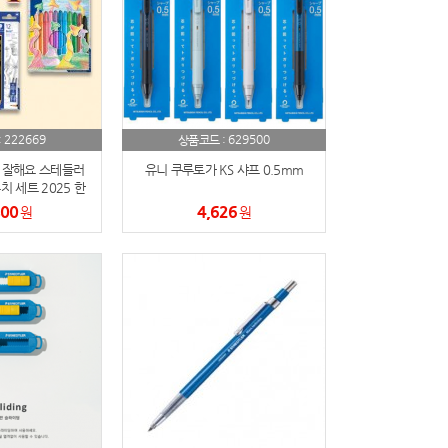
222669
629500
:
상품코드 :
 잘해요 스테들러
유니 쿠루토가 KS 샤프 0.5mm
 세트 2025 한
판
800
4,626
원
원