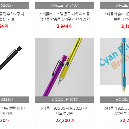
926897
947107
:
상품코드 :
상품코드 
파우치
9
클럽 수학교구 세
스테들러 파스텔 문구 기획 세트 졸
스테들러 슬라이딩 
상, 1세트
업선물 학용품 필기구 신학기 입학
트렌디라인
AP-100125
10
선물 문구세트(파스텔4종문구)
54
3,944
2,1
원
원
usb
11
보조배터리
12
송월타올
13
에코백
14
AP-100025
15
쿠션
16
622361
946787
:
상품코드 :
상품코드 
5 샤프 블랙에디션
스테들러 925 35 샤프 2023 리미
스테들러 925 3
AP-100050
17
 패키지
티드 한정판
2022년 한
720
22,200
22,
원
원
노트
18