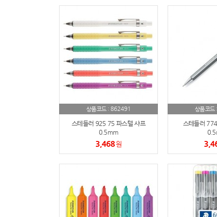
862491
상품코드 :
상품코드 
스테들러 925 75 파스텔 샤프
스테들러 774
0.5mm
0.
3,468
3,4
원