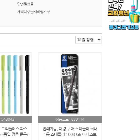
만년필선물
캐릭터주문제작필기구
543043
839114
:
상품코드 :
C 트리플러스 파스
인쇄가능, 대량 구매 스테들러 국내
r (독일 명품 문구/
1등 스테들러 100B G6 아티스트
제작)
연필 6본 세트