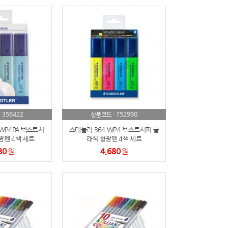
356422
752960
:
상품코드 :
WP4PA 텍스트서
스테들러 364 WP4 텍스트서퍼 클
광펜 4색 세트
래식 형광펜 4색 세트
80
4,680
원
원