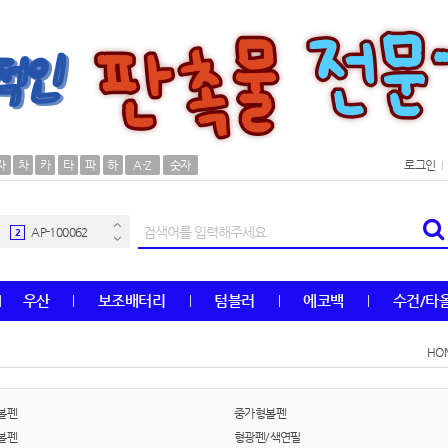
AP-100106
30
우산
1
자
차
카
타
파
하
A-Z
숫자
로그인
AP-100062
2
타올
3
수건
4
우산
보조배터리
텀블러
에코백
수건/타
볼펜
5
HO
양심판촉
6
여행
7
볼펜
중가형볼펜
볼펜
형광펜/색연필