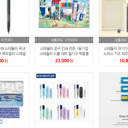
AP-100084
29
AP-100106
30
우산
1
475301
235004
:
상품코드 :
상품코드 
AP-100062
2
구매 스테들러 국내
스테들러 문구 인쇄 전문 1등기업
스테들러 여기가
9 루모컬러 스페셜
스테들러 스쿨 세트 필기구 학용품
노리스 키즈 파우치
 유성펜
어린이 청소년 입학 생일 선물 문구
정
타올
00
23,000
10,
3
원
원
세트
수건
4
볼펜
5
양심판촉
6
여행
7
텀블러
8