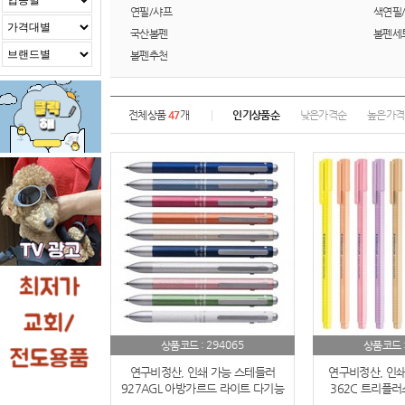
연필/샤프
색연필
국산볼펜
볼펜세
볼펜추천
전체상품
47
개
인기상품순
낮은가격순
높은가격
294065
상품코드 :
상품코드 
연구비정산, 인쇄 가능 스테들러
연구비정산, 인쇄
927AGL 아방가르드 라이트 다기능
362C 트리플러
멀티펜
10color (독일 