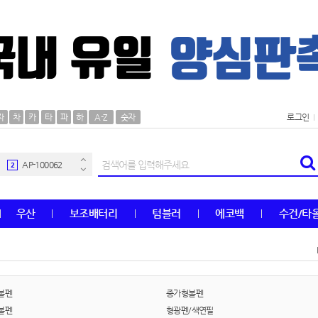
AP-100106
30
자
차
카
타
파
하
A-Z
숫자
로그인
우산
1
AP-100062
2
타올
3
우산
보조배터리
텀블러
에코백
수건/타
수건
4
볼펜
5
양심판촉
6
볼펜
중가형볼펜
볼펜
형광펜/색연필