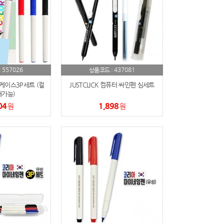
557026
437081
:
상품코드 :
케이스3P세트 (컬
JUSTCLICK 컴퓨터 싸인펜 심세트
가능)
04
1,898
원
원