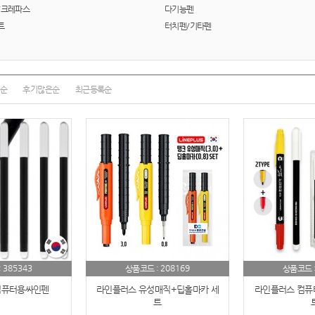
여행
7
/크레파스
다기능펜
트
터치펜/기타펜
텀블러
8
파우치
9
순
후기많은순
최근등록순
AP-100125
10
usb
11
보조배터리
12
송월타올
13
에코백
14
AP-100025
15
385343
208169
:
상품코드 :
상품코드 
쿠션
16
컴퓨터용싸인펜
라인플러스 유성매직+딥홀마카 세
라인플러스 컴퓨터
트
AP-100050
17