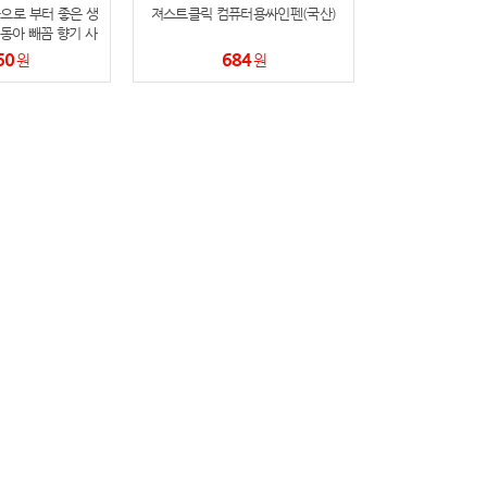
으로 부터 좋은 생
져스트클릭 컴퓨터용싸인펜(국산)
동아 빼꼼 향기 사
24색
60
684
원
원