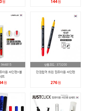
0
144
원
원
944815
373200
:
상품코드 :
퓨터용 싸인펜+볼
만점합격 트윈 컴퓨터용 싸인펜
세트
84
276
원
원