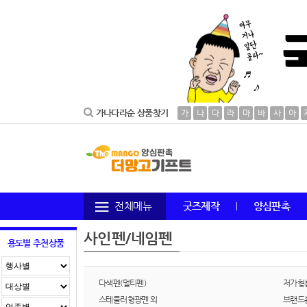
가나다라순 상품찾기
가
나
다
라
마
바
사
아
전체메뉴
굿즈제작
양심판촉
사인펜/네임펜
용도별 추천상품
다색펜(멀티펜)
저가형
스테들러형광펜 외
브랜드