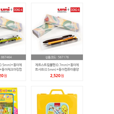
867464
567176
:
상품코드 :
.5mm)+동아제
제트스트림볼펜(0.7mm)+동아제
)+동아체크마킹컴
트샤프(0.5mm)+동아컴퓨터용양
인펜 세트
면싸인펜 세트
20
2,520
원
원