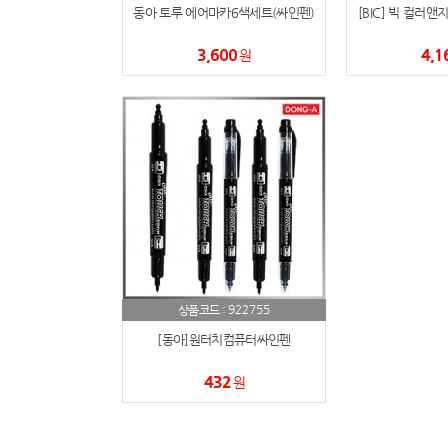
동아 토루 에어마카6색세트(싸인펜)
[BIC] 빅 컬러앤
3,600
4,1
원
922755
상품코드 :
[동아]원터치컴퓨터싸인펜
432
원