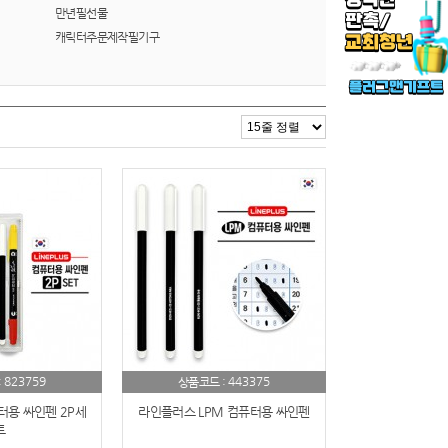
만년필선물
캐릭터주문제작필기구
823759
443375
:
상품코드 :
용 싸인펜 2P세
라인플러스 LPM 컴퓨터용 싸인펜
트