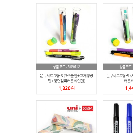
369612
상품코드 :
상품코드 
문구세트D형-6 (3색볼펜+고체형광
문구세트D형-5 
펜+양면컴퓨터용싸인펜)
터용싸
1,320
1,4
원