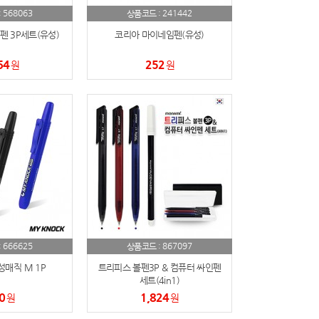
568063
241442
:
상품코드 :
 3P세트(유성)
코리아 마이네임펜(유성)
64
252
원
원
666625
867097
:
상품코드 :
매직 M 1P
트리피스 볼펜3P & 컴퓨터 싸인펜
세트(4in1)
0
1,824
원
원