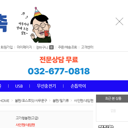
회원가입
마이페이지
주문/배송조회
고객센터
장바구니
0
올
USB
무선충전기
손톱깍이
최근 본 상품
HOME
볼펜/포스트잇/사무문구
볼펜/필기류
사인펜/네임펜
없음
고가형볼펜(고급)
사인펜/네임펜