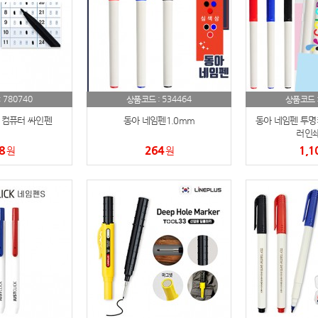
AP-100150
28
AP-100084
29
AP-100106
30
780740
534464
:
상품코드 :
상품코드 
우산
1
 컴퓨터 싸인펜
동아 네임펜1.0mm
동아 네임펜 투명
러인쇄
AP-100062
8
264
1,1
2
원
원
타올
3
수건
4
볼펜
5
양심판촉
6
여행
7