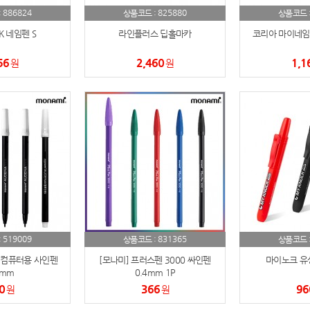
886824
825880
:
상품코드 :
상품코드 
텀블러
8
CK 네임펜 S
라인플러스 딥홀마카
코리아 마이네임펜
파우치
9
56
2,460
1,1
원
원
AP-100125
10
usb
11
보조배터리
12
송월타올
13
에코백
14
AP-100025
15
519009
831365
:
상품코드 :
상품코드 
 컴퓨터용 사인펜
[모나미] 프러스펜 3000 싸인펜
마이노크 유성
쿠션
16
7mm
0.4mm 1P
0
366
96
원
원
AP-100050
17