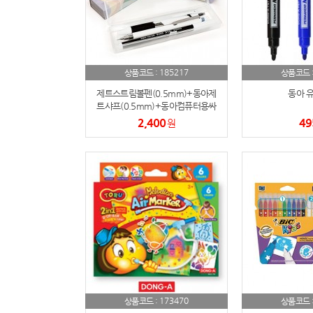
185217
상품코드 :
상품코드 
제트스트림볼펜(0.5mm)+동아제
동아 
트샤프(0.5mm)+동아컴퓨터용싸
인펜 세트
2,400
49
원
173470
상품코드 :
상품코드 