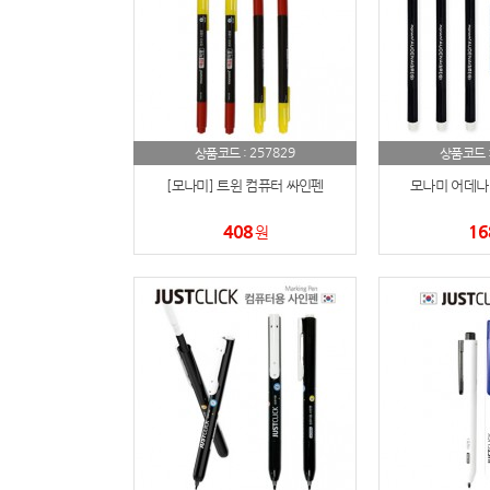
257829
상품코드 :
상품코드 
[모나미] 트윈 컴퓨터 싸인펜
모나미 어데나
408
16
원