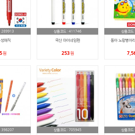
AP-100150
28
AP-100084
29
AP-100106
30
289913
411746
:
상품코드 :
상품코드 
유성매직
국산 마이네임펜
동아 노랑병아리
5
253
7,5
원
원
398207
705945
:
상품코드 :
상품코드 