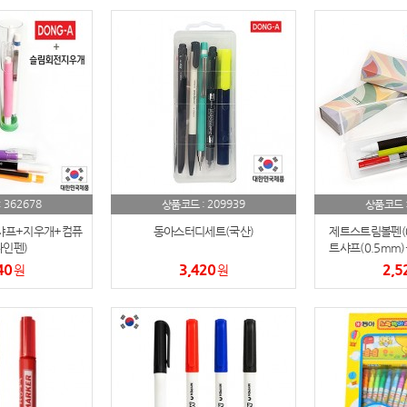
노트
18
스테들러
19
구급
20
물티슈
21
티슈
22
362678
209939
:
상품코드 :
상품코드 
손톱
23
(샤프+지우개+컴퓨
동아스터디세트(국산)
제트스트림볼펜(0
인펜)
트샤프(0.5mm
손톱깍이
24
퓨터용싸
40
3,420
2,5
원
원
AP-100071
25
보냉
26
AP-100052
27