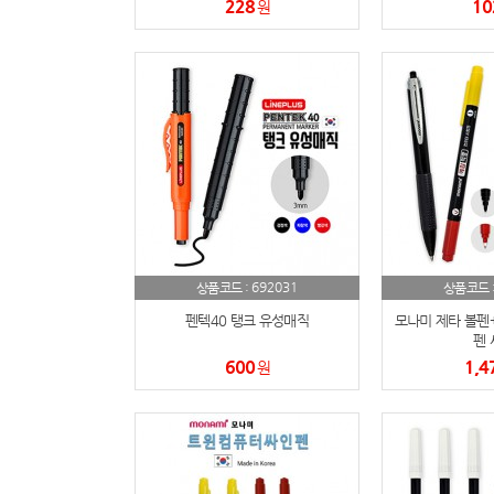
228
10
원
692031
상품코드 :
상품코드 
펜텍40 탱크 유성매직
모나미 제타 볼펜
펜 
600
1,4
원