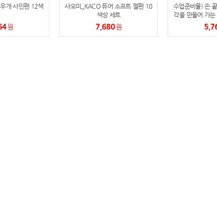
지우개 사인펜 12색
샤오미_KACO 퓨어 소프트 젤펜 10
수업준비물) 손 끝
색상 세트
각을 만들어 가는 
인펜 
64
7,680
5,7
원
원