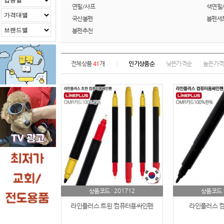
연필/샤프
색연필
국산볼펜
볼펜세
볼펜추천
전체상품
41
개
인기상품순
낮은가격순
높은가격
201712
상품코드 :
상품코드 
라인플러스 트윈 컴퓨터용싸인펜
라인플러스 