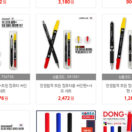
2
3,180
90
원
원
노트
18
스테들러
19
구급
20
물티슈
21
티슈
22
754756
손톱
691891
:
상품코드 :
상품코드 
23
+트윈 컴퓨터 싸인
만점합격 트윈 컴퓨터용 싸인펜+샤
만점합격 트윈 컴
손톱깍이
24
세트
프 세트
펜 
76
2,472
1,2
원
원
AP-100071
25
보냉
26
AP-100052
27