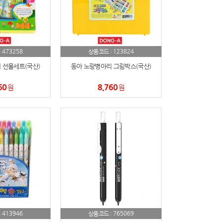
473258
123824
:
상품코드 :
 선물세트(국산)
동아 노랑병아리 그림박스(국산)
60
8,760
원
원
413946
765069
:
상품코드 :