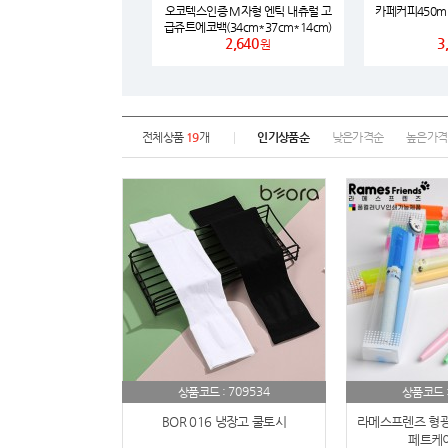
오코텍스인증 M자형 엔틱 내츄럴 고
카페커피450ml
급쥬트에코백(34cm*37cm*14cm)
2,640
3
원
전체상품
19
개
인기상품순
낮은가격순
높은가격
709534
상품코드 :
상품코드 
BOR 016 냉장고 쿨토시
라메스프렌즈 형
페트케