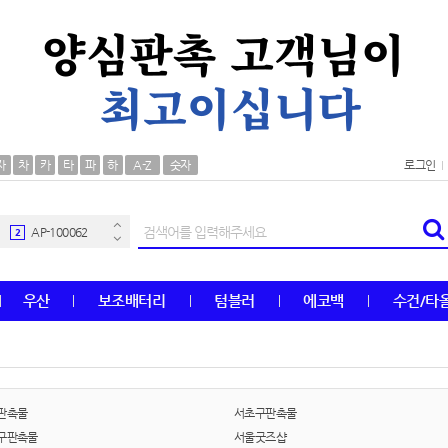
AP-100106
30
자
차
카
타
파
하
A-Z
숫자
로그인
우산
1
AP-100062
2
타올
3
우산
보조배터리
텀블러
에코백
수건/타
수건
4
볼펜
5
양심판촉
6
판촉물
서초구판촉물
구판촉물
서울굿즈샵