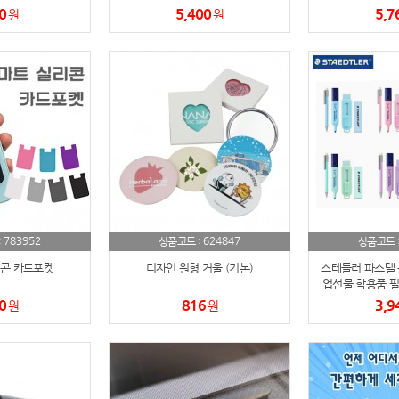
0
5,400
5,7
원
원
AP-100150
28
AP-100084
29
AP-100106
30
우산
1
AP-100062
2
타올
3
783952
624847
:
상품코드 :
상품코드 
수건
4
콘 카드포켓
디자인 원형 거울 (기본)
스테들러 파스텔 
업선물 학용품 필
선물 문구세트(
0
볼펜
816
3,9
원
5
원
양심판촉
6
여행
7