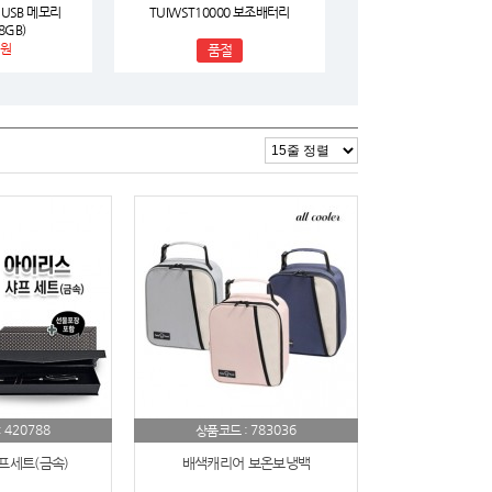
USB 메모리
TUIWST10000 보조배터리
8GB)
원
품절
420788
783036
:
상품코드 :
프세트(금속)
배색캐리어 보온보냉백