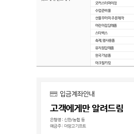
굿커스터마이징
수업준비물
선물꾸러미 주문제작
어린이집답례품
스타벅스
축제,행사용품
유치원답례품
한국기념품
아크릴키링
입금계좌안내
고객에게만 알려드림
은행명 : 신한/농협 등
예금주 : 더망고기프트