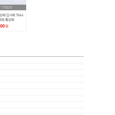
173225
:
패 감사패 TR44
로패 통상패
800
원