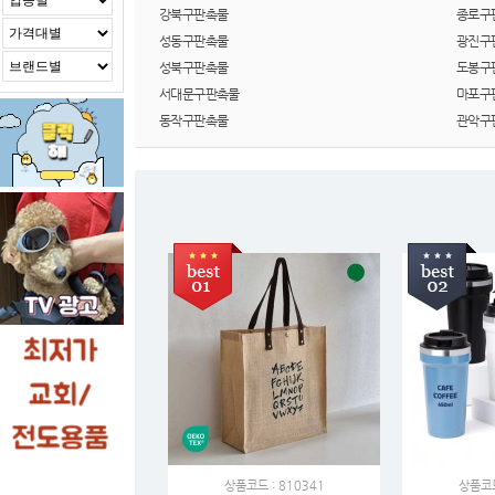
강북구판촉물
종로구
성동구판촉물
광진구
성북구판촉물
도봉구
서대문구판촉물
마포구
동작구판촉물
관악구
상품코드 : 810341
상품코드