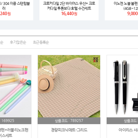
 / 304 이중 스텐텀블
크로커다일 2단 바이어스 우산+ 크로
이노젠 노블 볼펜 
러
커다일 투톤보다 호텔 수건세트
(4GB~12
노트
,240
18
16,440
9,000
원
원
스테들러
19
구급
20
순
후기많은순
최근등록순
물티슈
21
티슈
22
손톱
23
손톱깍이
24
AP-100071
25
169925
789257
:
보냉
상품코드 :
상품코드 
26
광펜+러블리노크펜
경량피크닉매트-그리드
아이리스 샤
AP-100052
27
이스세트