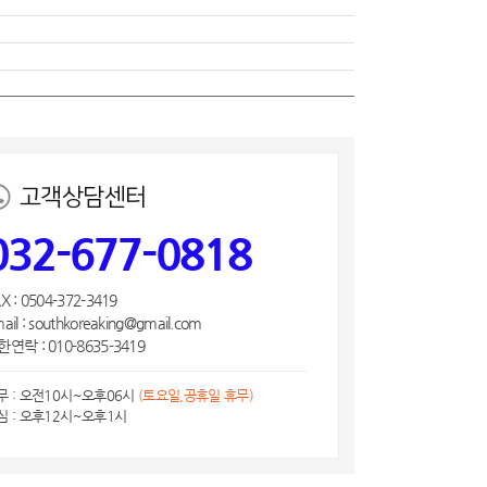
고객상담센터
032-677-0818
X : 0504-372-3419
ail : southkoreaking@gmail.com
연락 : 010-8635-3419
무 : 오전10시~오후06시
(토요일,공휴일 휴무)
심 : 오후12시~오후1시