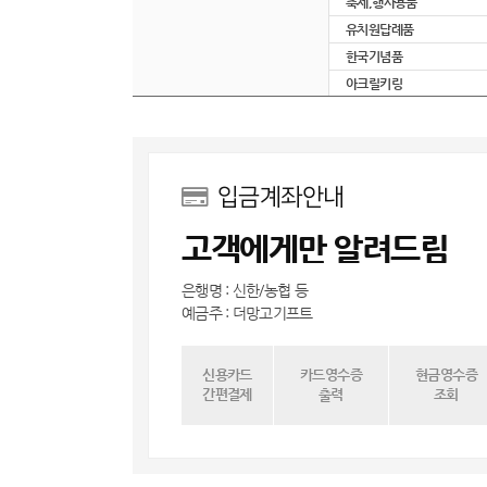
축제,행사용품
유치원답례품
한국기념품
아크릴키링
입금계좌안내
고객에게만 알려드림
은행명 : 신한/농협 등
예금주 : 더망고기프트
신용카드
카드영수증
현금영수증
간편결제
출력
조회