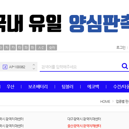
AP-100106
30
자
차
카
타
파
하
A-Z
숫자
로그인
우산
1
AP-100062
2
타올
3
우산
보조배터리
텀블러
에코백
수건/타
수건
4
HOME
업종별 판
볼펜
5
양심판촉
6
역시 광역치매센터
대구광역시 광역치매센터
역시 광역치매센터
울산광역시 광역치매센터