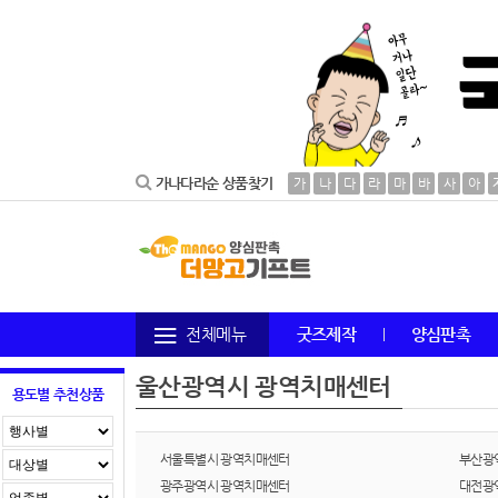
가나다라순 상품찾기
가
나
다
라
마
바
사
아
전체메뉴
굿즈제작
양심판촉
울산광역시 광역치매센터
용도별 추천상품
서울특별시 광역치매센터
부산광
광주광역시 광역치매센터
대전광