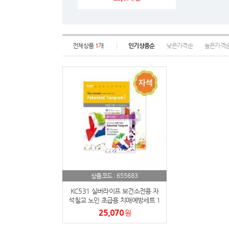
전체상품
1
개
인기상품순
낮은가격순
높은가격
655683
상품코드 :
KC531 실버라이프 보건소전용 자
석칠교 노인 초급용 치매예방세트 1
25,070
원