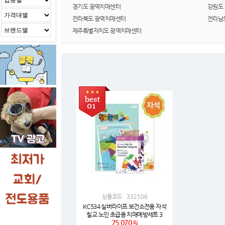
경기도 광역치매센터
강원도
전라북도 광역치매센터
전라남
제주특별자치도 광역치매센터
상품코드 : 332506
KC534 실버라이프 보건소전용 자석
칠교 노인 초급용 치매예방세트 3
25,070
원