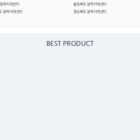
여행
7
 광역치매센터
충청북도 광역치매센터
도 광역치매센터
경상북도 광역치매센터
텀블러
8
파우치
9
BEST PRODUCT
AP-100125
10
usb
11
보조배터리
12
송월타올
13
에코백
14
AP-100025
15
쿠션
16
AP-100050
17