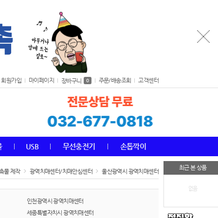
회원가입
마이페이지
주문/배송조회
고객센터
장바구니
0
올
USB
무선충전기
손톱깍이
최근 본 상품
촉물 제작
광역치매센터/치매안심센터
울산광역시 광역치매센터
없음
인천광역시 광역치매센터
세종특별자치시 광역치매센터