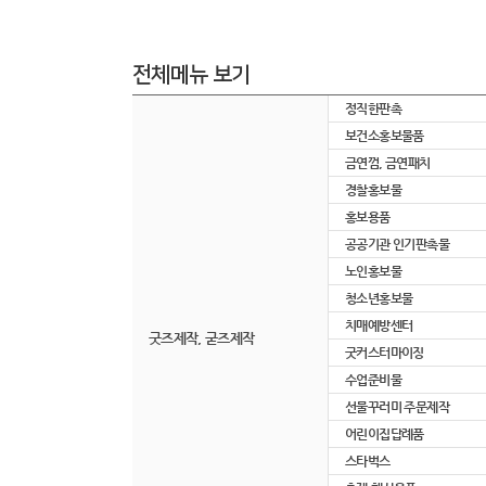
전체메뉴 보기
정직한판촉
보건소홍보물품
금연껌, 금연패치
경찰홍보물
홍보용품
공공기관 인기판촉물
노인홍보물
청소년홍보물
치매예방센터
굿즈제작, 굳즈제작
굿커스터마이징
수업준비물
선물꾸러미 주문제작
어린이집답례품
스타벅스