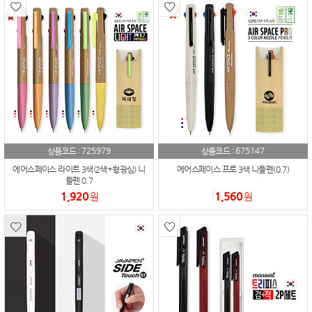
725979
675147
상품코드 :
상품코드 :
에어스페이스 라이트 3색(2색+형광심) 니
에어스페이스 프로 3색 니들펜(0.7)
들펜 0.7
1,920
1,560
원
원