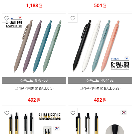
1,188
504
원
원
878760
404492
상품코드 :
상품코드 :
크라운 케이볼 (K-BALL 0.5)
크라운 케이볼 (K-BALL 0.38)
492
492
원
원