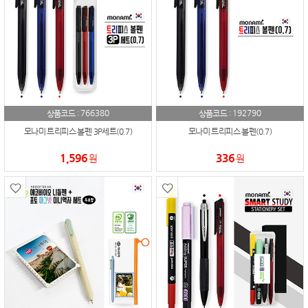
766380
192790
상품코드 :
상품코드 :
모나미 트리피스 볼펜 3P세트(0.7)
모나미 트리피스 볼펜(0.7)
1,596
336
원
원