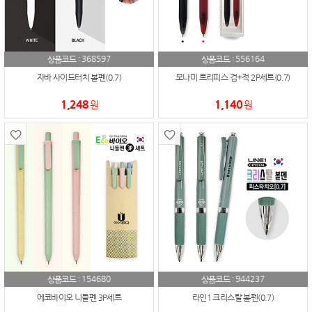
368597
556164
상품코드 :
상품코드 :
자바 사이드터치 볼펜(0.7)
모나미 트리피스 검+적 2P세트(0.7)
1,248
1,140
원
원
154680
944237
상품코드 :
상품코드 :
에코바이오 니들펜 3P세트
라인1 크리스탈 볼펜(0.7)