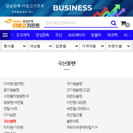
0
굿즈제작
양심판촉
우산
보조배터리
텀블러
에코백
수건/
국산볼펜
다색펜(멀티펜)
저가형볼펜
중가형볼펜
고가형볼펜(고급)
스테들러형광펜 외
브랜드볼펜
형광펜/색연필
사인펜/네임펜
연필/샤프
색연필/크레파스
다기능펜
만년필선물
국산볼펜
볼펜세트
터치펜/기타펜
캐릭터주문제작필기구