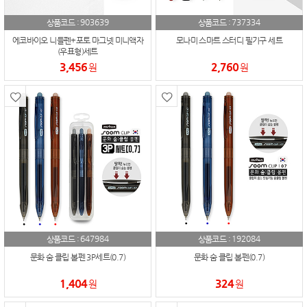
903639
737334
상품코드 :
상품코드 :
에코바이오 니들펜+포토 마그넷 미니액자
모나미 스마트 스터디 필기구 세트
(우표형)세트
3,456
2,760
원
원
647984
192084
상품코드 :
상품코드 :
문화 숨 클립 볼펜 3P세트(0.7)
문화 숨 클립 볼펜(0.7)
1,404
324
원
원