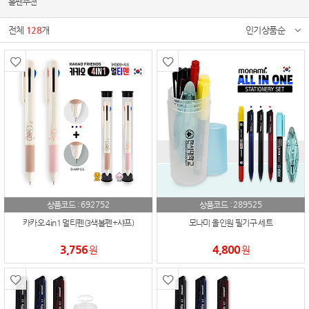
볼펜추천
전체
128
개
인기상품순
692752
289525
상품코드 :
상품코드 :
카카오 4in1 멀티펜(3색볼펜+샤프)
모나미 올인원 필기구 세트
3,756
4,800
원
원