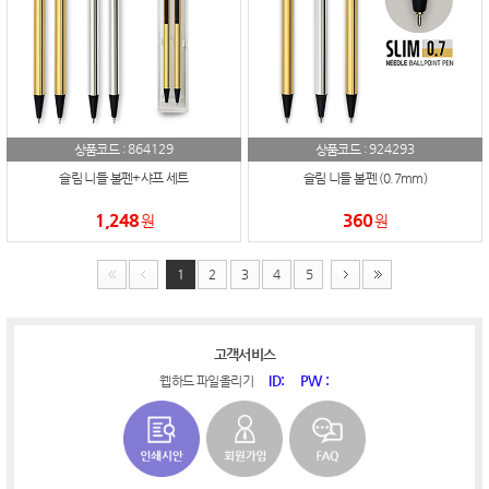
864129
924293
상품코드 :
상품코드 :
슬림 니들 볼펜+샤프 세트
슬림 니들 볼펜 (0.7mm)
1,248
360
원
원
1
2
3
4
5
고객서비스
ID:
PW :
웹하드 파일올리기