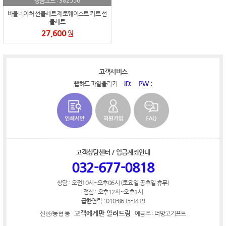
382556
상품코드 :
바를네이처 선물세트 제로웨이스트 키트 선
물세트
27,600
원
고객서비스
ID:
PW :
웹하드 파일올리기
고객상담센터 / 입금계좌안내
032-677-0818
상담 : 오전10시~오후06시 (토요일,공휴일 휴무)
점심 : 오후12시~오후1시
급한연락 : 010-8635-3419
고객에게만 알려드림
신한/농협 등
예금주 : 더망고기프트