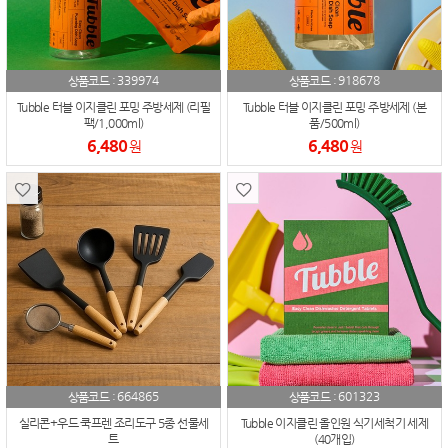
339974
918678
상품코드 :
상품코드 :
Tubble 터블 이지클린 포밍 주방세제 (리필
Tubble 터블 이지클린 포밍 주방세제 (본
팩/1,000ml)
품/500ml)
6,480
6,480
원
원
664865
601323
상품코드 :
상품코드 :
실리콘+우드 쿡프렌 조리도구 5종 선물세
Tubble 이지클린 올인원 식기세척기 세제
트
(40개입)