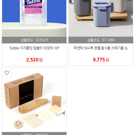
323529
671360
상품코드 :
상품코드 :
Tubble 이지클린 텀블러 세정제 10P
락앤락 504 투 핸들 음식물 쓰레기통 3L
2,520
9,775
원
원