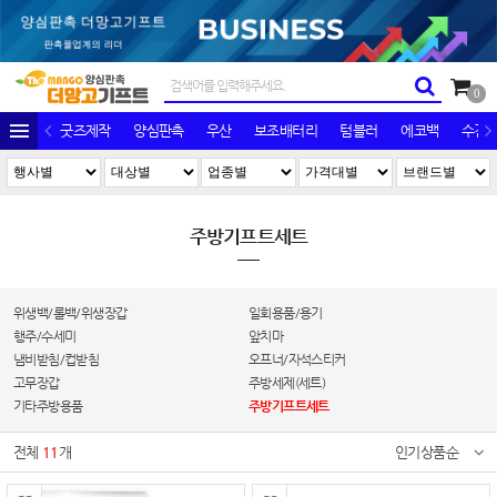
0
굿즈제작
양심판촉
우산
보조배터리
텀블러
에코백
수건/
주방기프트세트
위생백/롤백/위생장갑
일회용품/용기
행주/수세미
앞치마
냄비받침/컵받침
오프너/자석스티커
고무장갑
주방세제(세트)
기타주방용품
주방기프트세트
전체
11
개
인기상품순