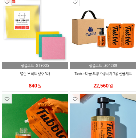
819005
304289
상품코드 :
상품코드 :
명진 부직포 행주 3매
Tubble 터블 포밍 주방세제 3종 선물세트
840
22,560
원
원