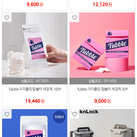
9,600
12,120
원
원
857835
591459
상품코드 :
상품코드 :
Tubble 이지클린 텀블러 세정제 100P
Tubble 이지클린 텀블러 세정제 30P
19,440
9,000
원
원