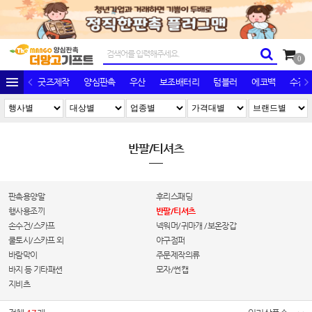
0
굿즈제작
양심판촉
우산
보조배터리
텀블러
에코백
수건/
반팔/티셔츠
판촉용양말
후리스패딩
행사용조끼
반팔/티셔츠
손수건/스카프
넥워머/귀마개 /보온장갑
쿨토시/스카프 외
야구점퍼
바람막이
주문제작의류
바지 등 기타패션
모자/썬캡
지비츠