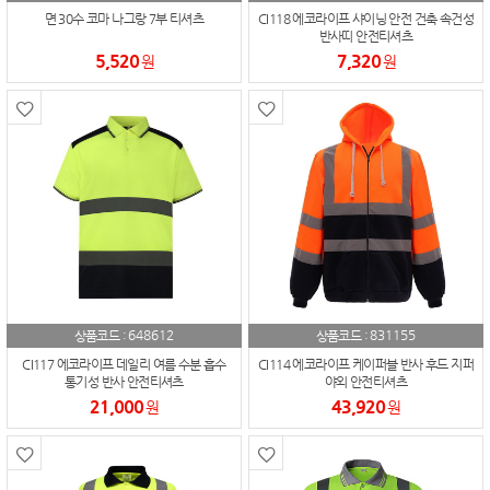
면 30수 코마 나그랑 7부 티셔츠
CI118 에코라이프 샤이닝 안전 건축 속건성
반사띠 안전티셔츠
5,520
7,320
원
원
648612
831155
상품코드 :
상품코드 :
CI117 에코라이프 데일리 여름 수분 흡수
CI114 에코라이프 케이퍼블 반사 후드 지퍼
통기성 반사 안전티셔츠
야외 안전티셔츠
21,000
43,920
원
원