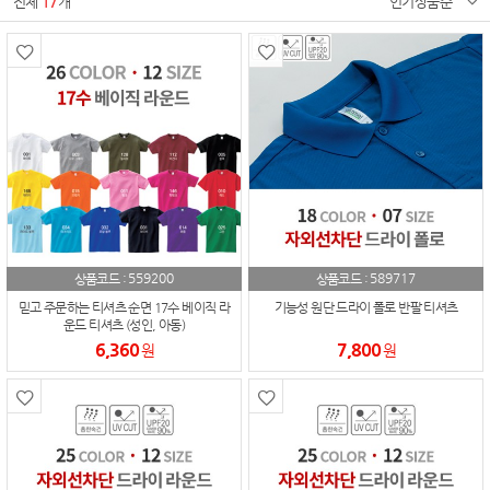
전체
17
개
인기상품순
559200
589717
상품코드 :
상품코드 :
믿고 주문하는 티셔츠 순면 17수 베이직 라
기능성 원단 드라이 폴로 반팔 티셔츠
운드 티셔츠 (성인, 아동)
6,360
7,800
원
원