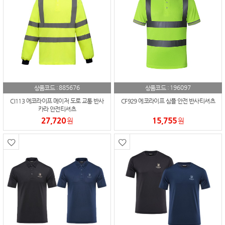
885676
196097
상품코드 :
상품코드 :
CI113 에코라이프 메이저 도로 교통 반사
CF929 에코라이프 심플 안전 반사티셔츠
카라 안전티셔츠
27,720
15,755
원
원