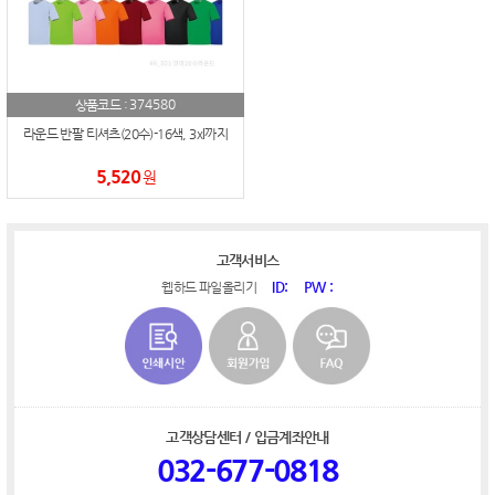
374580
상품코드 :
라운드 반팔 티셔츠(20수)-16색, 3xl까지
5,520
원
고객서비스
ID:
PW :
웹하드 파일올리기
고객상담센터 / 입금계좌안내
032-677-0818