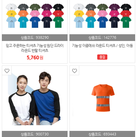
938290
142776
상품코드 :
상품코드 :
믿고 주문하는 티셔츠 기능성 원단 드라이
기능성 이중메쉬 라운드 티셔츠 / 성인, 아동
라운드 반팔 티셔츠
5,760
원
품절
900730
693443
상품코드 :
상품코드 :