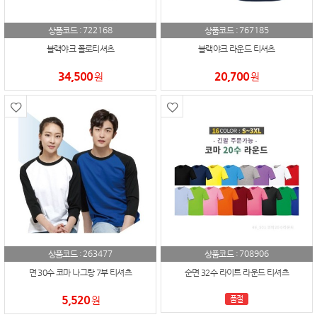
722168
767185
상품코드 :
상품코드 :
블랙야크 폴로티셔츠
블랙야크 라운드 티셔츠
34,500
20,700
원
원
263477
708906
상품코드 :
상품코드 :
면 30수 코마 나그랑 7부 티셔츠
순면 32수 라이트 라운드 티셔츠
5,520
원
품절