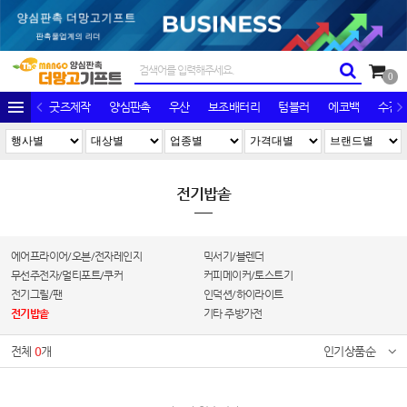
0
굿즈제작
양심판촉
우산
보조배터리
텀블러
에코백
수건/
전기밥솥
에어프라이어/오븐/전자레인지
믹서기/블렌더
무선주전자/멀티포트/쿠커
커피메이커/토스트기
전기그릴/팬
인덕션/하이라이트
전기밥솥
기타 주방가전
전체
0
개
인기상품순