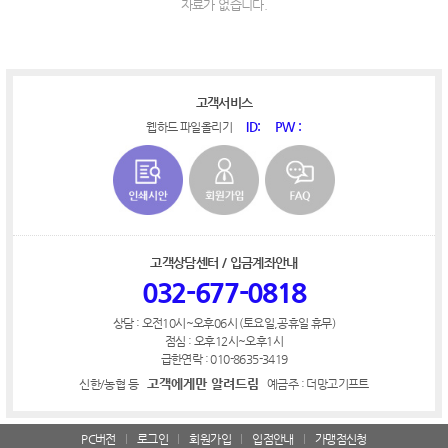
자료가 없습니다.
고객서비스
ID:
PW :
웹하드 파일올리기
고객상담센터 / 입금계좌안내
032-677-0818
상담 : 오전10시~오후06시 (토요일,공휴일 휴무)
점심 : 오후12시~오후1시
급한연락 : 010-8635-3419
고객에게만 알려드림
신한/농협 등
예금주 : 더망고기프트
PC버전
로그인
회원가입
입점안내
가맹점신청