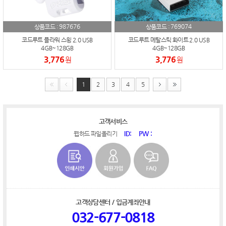
987676
769074
상품코드 :
상품코드 :
코드루트 플라워 스윙 2.0 USB
코드루트 메탈스틱 화이트 2.0 USB
4GB~128GB
4GB~128GB
3,776
3,776
원
원
1
2
3
4
5
고객서비스
ID:
PW :
웹하드 파일올리기
고객상담센터 / 입금계좌안내
032-677-0818