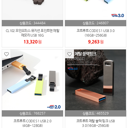
344484
246807
상품코드 :
상품코드 :
CL102 모던오피스 뮤지션 포인트맨 메탈
코트루트 CODE S1 USB 3.0
메모리 USB 16G
(16GB~256GB)
13,320
9,263
원
원
768257
465529
상품코드 :
상품코드 :
코트루트 CODE S1 USB 2.0
코트루트 메탈 블랙 핑크 USB
(4GB~128GB)
3.0(16GB~256GB)