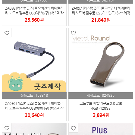
327037
989194
상품코드 :
상품코드 :
ZA098 [커스텀굿즈] 풀오버인쇄 하이퀄리
ZA097 [커스텀굿즈] 풀오버인쇄 하이퀄리
티 노트북 필수품 USB허브(6구) (박스제작
티 노트북 필수품 USB허브(5구) (박스제작
가능)
가능)
25,560
21,840
원
원
158318
824825
상품코드 :
상품코드 :
ZA096 [커스텀굿즈] 풀오버인쇄 하이퀄리
코드루트 메탈 라운드 2.0 USB
티 노트북 필수품 USB허브(4구) (박스제작
4GB~128GB
가능)
20,640
3,894
원
원