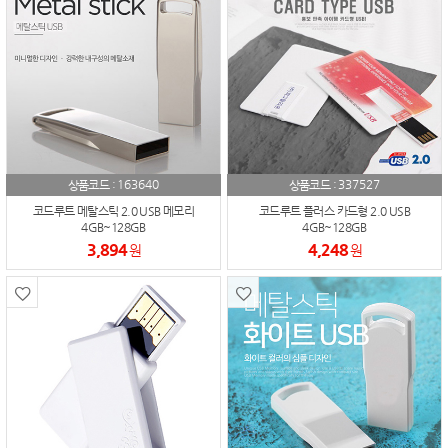
163640
337527
상품코드 :
상품코드 :
코드루트 메탈스틱 2.0 USB 메모리
코드루트 플러스 카드형 2.0 USB
4GB~128GB
4GB~128GB
3,894
4,248
원
원