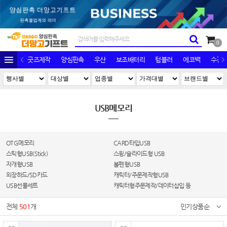
0
굿즈제작
양심판촉
우산
보조배터리
텀블러
에코백
수건/
USB메모리
OTG메모리
CARD타입USB
스틱형USB(Stick)
스윙/슬라이드형 USB
자개형USB
볼펜형USB
외장하드/SD카드
캐릭터/주문제작형USB
USB선물세트
캐릭터형주문제작/데이터삽입 등
전체
501
개
인기상품순