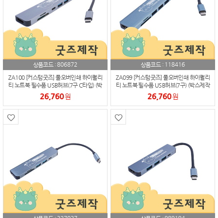
806872
118416
상품코드 :
상품코드 :
ZA100 [커스텀굿즈] 풀오버인쇄 하이퀄리
ZA099 [커스텀굿즈] 풀오버인쇄 하이퀄리
티 노트북 필수품 USB허브(7구 C타입) (박
티 노트북 필수품 USB허브(7구) (박스제작
스제작가능)
가능)
26,760
26,760
원
원