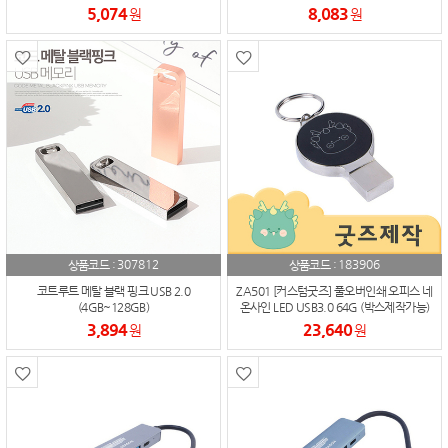
5,074
8,083
원
원
307812
183906
상품코드 :
상품코드 :
코트루트 메탈 블랙 핑크 USB 2.0
ZA501 [커스텀굿즈] 풀오버인쇄 오피스 네
(4GB~128GB)
온사인 LED USB3.0 64G (박스제작가능)
3,894
23,640
원
원