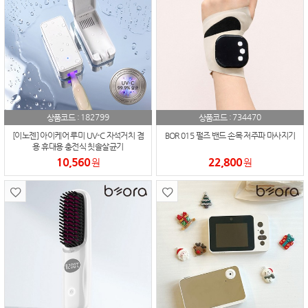
182799
734470
상품코드 :
상품코드 :
[이노젠] 아이케어 루미 UV-C 자석거치 겸
BOR 015 펄즈 밴드 손목 저주파 마사지기
용 휴대용 충전식 칫솔살균기
10,560
22,800
원
원