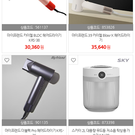
561137
853826
상품코드 :
상품코드 :
마이프랜드 카이젤 BLDC 헤어드라이기
마이프랜드 39 카이젤 Blow-X 헤어드라이
KRS-38
기
30,360
35,640
원
원
901135
873398
상품코드 :
상품코드 :
마이프랜드 더블퀵 Pro 헤어드라이기 KRS-
스카이 2L 대용량 무드등 저소음 탁상용 가