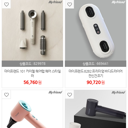
829978
669441
상품코드 :
상품코드 :
마이프랜드 101 카이젤 헤어랩 헤어 스타일
마이프랜드 8282 프리미엄 바디드라이어
러
전신건조기
56,760
90,720
원
원