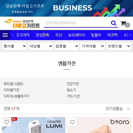
0
굿즈제작
양심판촉
우산
보조배터리
텀블러
에코백
수건/
생활가전
무드등/스탠드
건강가전
이미용가전
청소기
다리미/보풀제거기
기타 가전
전체
57
개
인기상품순