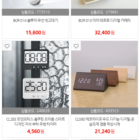
773510
379681
상품코드 :
상품코드 :
BOR 014 볼루미 무선 빗고데기
BOR 013 미러 레트로 디지털 카메라
15,600
32,400
원
원
246626
603523
상품코드 :
상품코드 :
CL283 모던오피스 홈쿠킹 요리용 스마트
CL080 에코라이프 우드 다기능 디지털 온
디자인 자석 부착 주방 타이머
습도계 겸용 탁상시계
4,560
21,240
원
원