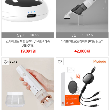
970925
191297
상품코드 :
상품코드 :
스카이 로보 듀얼 충전식 손난로 휴대용
마이프랜드 900 강력한 핸디형 청소기
USB C타입
19,091
42,000
원
원