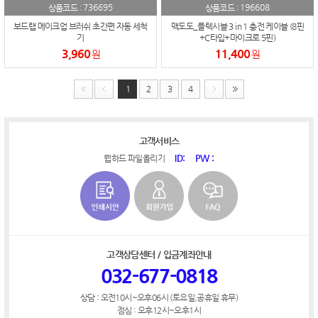
736695
196608
상품코드 :
상품코드 :
보드랩 메이크업 브러쉬 초간편 자동 세척
맥도도_플렉시블 3 in 1 충전 케이블 (8핀
기
+C타입+마이크로 5핀)
3,960
11,400
원
원
1
2
3
4
고객서비스
ID:
PW :
웹하드 파일올리기
고객상담센터 / 입금계좌안내
032-677-0818
상담 : 오전10시~오후06시 (토요일,공휴일 휴무)
점심 : 오후12시~오후1시