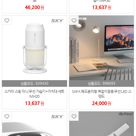
36
습기 MH30
46,200
13,637
원
원
839430
896693
상품코드 :
상품코드 :
스카이 스윙 미니 무선 가습기+거치대 세트
SAFA 헤드분리형 벽걸이겸용 무선 LED 스
MH20
탠드
13,637
24,000
원
원