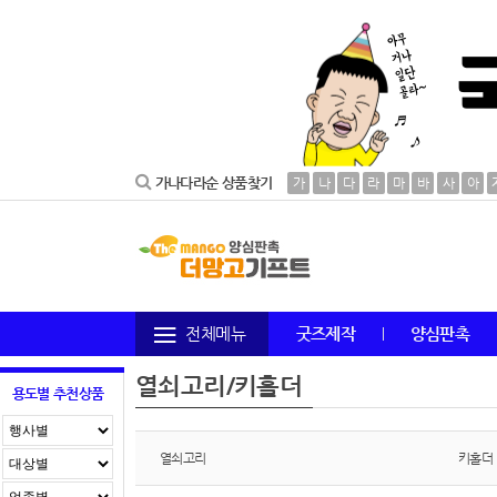
가나다라순 상품찾기
가
나
다
라
마
바
사
아
전체메뉴
굿즈제작
양심판촉
열쇠고리/키홀더
용도별 추천상품
열쇠고리
키홀더