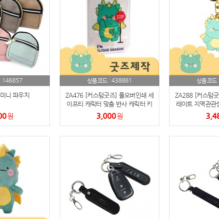
노트
18
스테들러
19
구급
20
146857
438861
:
상품코드 :
상품코드 
물티슈
21
미니 파우치
ZA476 [커스텀굿즈] 풀오버인쇄 세
ZA288 [커스텀
이프티 캐릭터 맞춤 반사 캐릭터 키
레이트 지역관관상
티슈
22
링 (박스제작가능)
스제작
00
3,000
3,4
원
원
손톱
23
손톱깍이
24
AP-100071
25
보냉
26
AP-100052
27