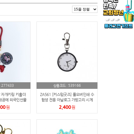
277433
539166
:
상품코드 :
 자개키링 키홀더
ZA561 [커스텀굿즈] 풀오버인쇄 수
개공예 외국인선물
험생 전용 아날로그 가방고리 시계
(박스제작가능)
000
2,400
원
원