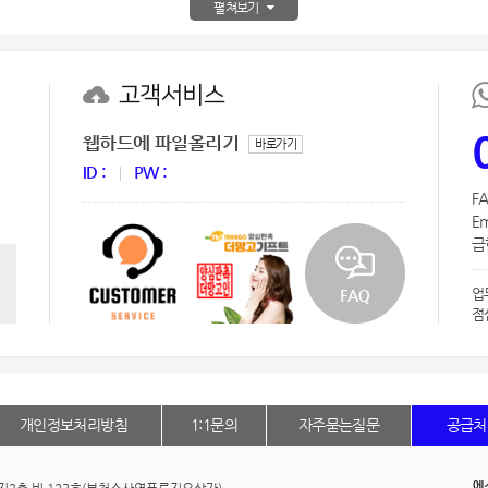
펼쳐보기
AP-100150
28
AP-100084
29
고객서비스
AP-100106
30
웹하드에 파일올리기
바로가기
ID :
PW :
FA
Em
급한
업
점
개인정보처리방침
1:1문의
자주묻는질문
공급처
에