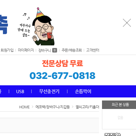
회원가입
마이페이지
주문/배송조회
고객센터
장바구니
0
올
USB
무선충전기
손톱깍이
최근 본 상품
HOME
에코백/장바구니/지갑등
열쇠고리/키홀더
없음