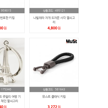
959015
495121
:
상품코드 :
번호판 키링
나빌레라 자개 도자문 사각 열쇠고
리
00
4,800
원
원
175340
581643
:
상품코드 :
프 쥬얼리 여행 기
뮤스트 클래식 키링
 체인 열쇠고리
40
3,272
원
원