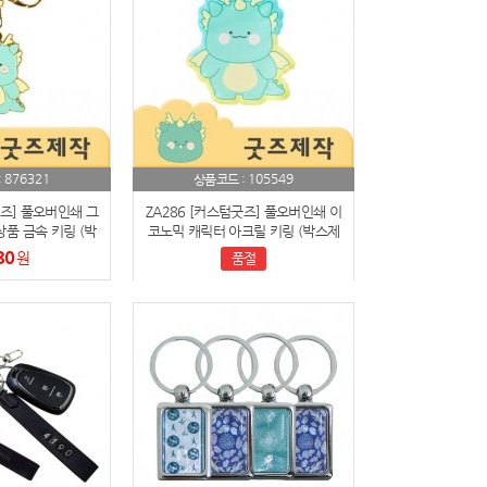
876321
105549
:
상품코드 :
굿즈] 풀오버인쇄 그
ZA286 [커스텀굿즈] 풀오버인쇄 이
품 금속 키링 (박
코노믹 캐릭터 아크릴 키링 (박스제
가능)
작가능)
80
원
품절