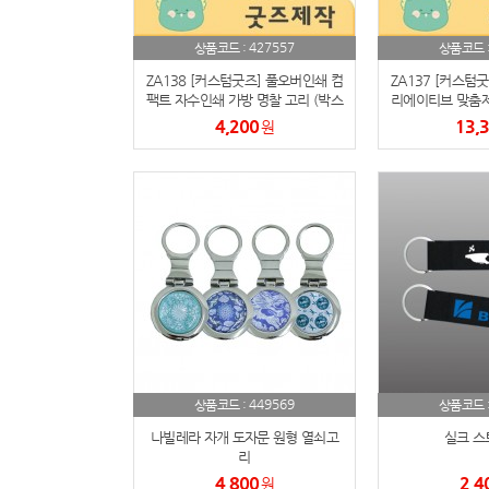
427557
상품코드 :
상품코드 
ZA138 [커스텀굿즈] 풀오버인쇄 컴
ZA137 [커스텀
팩트 자수인쇄 가방 명찰 고리 (박스
리에이티브 맞춤제
제작가능)
키링 12cm 
4,200
13,
원
449569
상품코드 :
상품코드 
나빌레라 자개 도자문 원형 열쇠고
실크 스
리
4,800
2,4
원