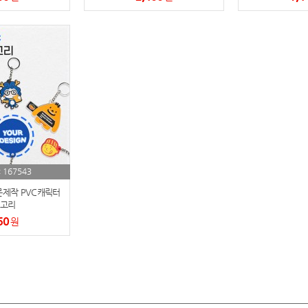
텀블러
8
파우치
9
AP-100125
10
usb
11
보조배터리
12
송월타올
13
167543
:
문제작 PVC캐릭터
에코백
14
고리
60
원
AP-100025
15
쿠션
16
AP-100050
17