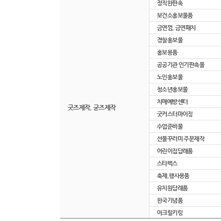
정직한판촉
보건소홍보물품
금연껌, 금연패치
경찰홍보물
홍보용품
공공기관 인기판촉물
노인홍보물
청소년홍보물
치매예방센터
굿즈제작, 굳즈제작
굿커스터마이징
수업준비물
선물꾸러미 주문제작
어린이집답례품
스타벅스
축제,행사용품
유치원답례품
한국기념품
아크릴키링