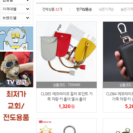
전체상품
22
개
인기상품순
낮은가격순
높은가격
709466
상품코드 :
상품코드 
CL085 에코라이프 컬러 포인트 가
CL084 에코라이
죽 차량 키 홀더 열쇠 홀더
가죽 차량 키 
1,320
5,2
원