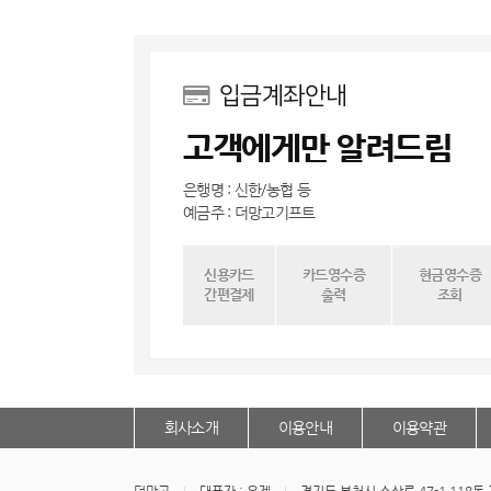
입금계좌안내
고객에게만 알려드림
은행명 : 신한/농협 등
예금주 : 더망고기프트
신용카드
카드영수증
현금영수증
간편결제
출력
조회
회사소개
이용안내
이용약관