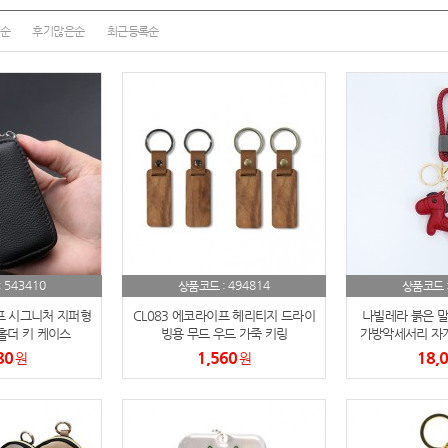
여행
7
순
후기많은순
최근등록순
텀블러
8
파우치
9
AP-100125
10
usb
11
보조배터리
12
송월타올
13
543410
494814
:
상품코드 :
상품코드 
에코백
14
프 시그니처 지퍼형
CL083 에코라이프 헤리티지 드라이
나빌레라 붉은 말
홀더 키 케이스
빙용 무드 우드 가죽 키링
가방악세서리 자
80
1,560
18,
AP-100025
원
원
15
쿠션
16
AP-100050
17