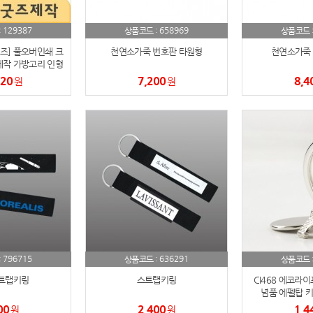
AP-100150
28
129387
658969
:
상품코드 :
상품코드 
굿즈] 풀오버인쇄 크
천연소가죽 번호판 타원형
천연소가죽 
AP-100084
29
작 가방고리 인형
(박스제작가능)
320
7,200
8,4
원
원
AP-100106
30
우산
1
AP-100062
2
타올
3
수건
4
볼펜
5
796715
636291
:
상품코드 :
상품코드 
양심판촉
6
트랩키링
스트랩키링
CI468 에코라이
념품 에펠탑 키
여행
7
00
2,400
1,4
원
원