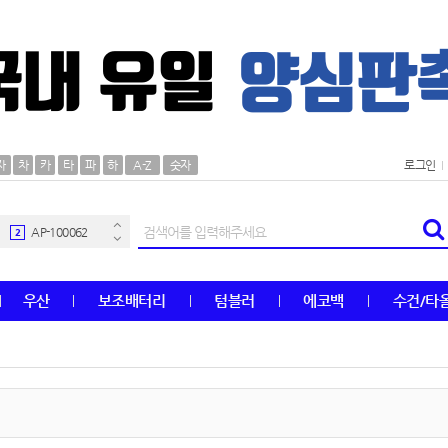
AP-100106
30
자
차
카
타
파
하
A-Z
숫자
로그인
우산
1
AP-100062
2
타올
3
우산
보조배터리
텀블러
에코백
수건/타
수건
4
볼펜
5
양심판촉
6