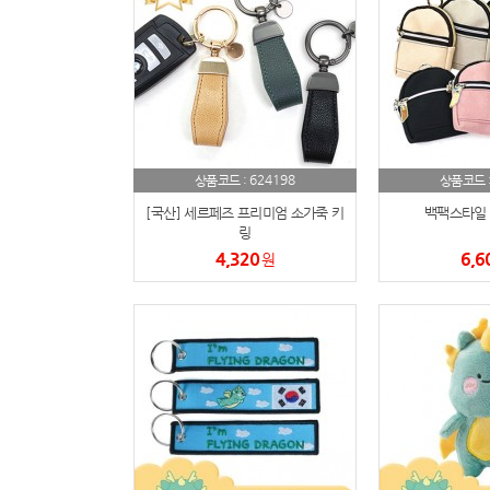
624198
상품코드 :
상품코드 
[국산] 세르페즈 프리미엄 소가죽 키
백팩스타일 
링
4,320
6,6
원