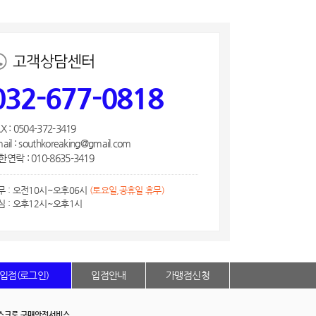
고객상담센터
032-677-0818
X : 0504-372-3419
ail : southkoreaking@gmail.com
연락 : 010-8635-3419
무 : 오전10시~오후06시
(토요일,공휴일 휴무)
심 : 오후12시~오후1시
입점(로그인)
입점안내
가맹점신청
스크로 구매안전서비스