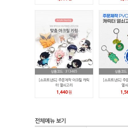
313465
상품코드 :
상품코드 
[소프트낸드] 주문제작 아크릴 캐릭
[소프트낸드] 주
터 열쇠고리
열쇠
1,440
1,5
원
전체메뉴 보기