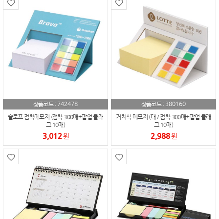
742478
380160
상품코드 :
상품코드 :
슬로프 점착메모지 (점착 300매+팝업 플래
거치식 메모지 (대 / 점착 300매+팝업 플래
그 10매)
그 10매)
3,012
2,988
원
원