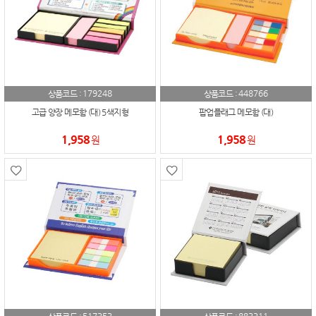
179248
448766
상품코드 :
상품코드 :
고급 양장 메모함 (대) 5색지형
팝업플래그 메모함 (대)
1,958
1,958
원
원