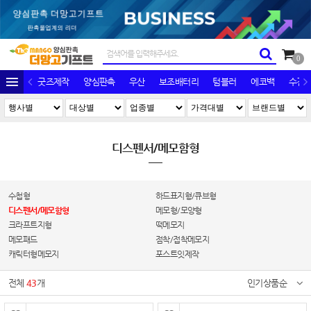
0
굿즈제작
양심판촉
우산
보조배터리
텀블러
에코백
수건/
디스펜서/메모함형
수첩형
하드표지형/큐브형
디스펜서/메모함형
메모형/모양형
크라프트지형
떡메모지
메모패드
점착/접착메모지
캐릭터형메모지
포스트잇제작
전체
43
개
인기상품순