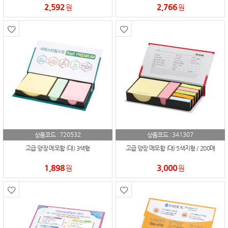
2,592
2,766
원
원
720532
341307
상품코드 :
상품코드 :
고급 양장 메모함 (대) 3색형
고급 양장 메모함 (대) 5색지형 / 200매
1,898
3,000
원
원