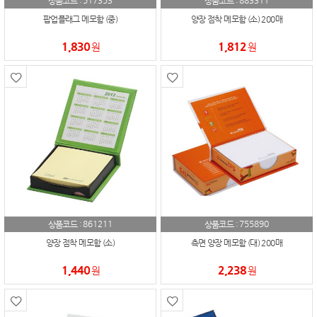
517353
883311
상품코드 :
상품코드 :
팝업플래그 메모함 (중)
양장 점착 메모함 (소) 200매
1,830
1,812
원
원
861211
755890
상품코드 :
상품코드 :
양장 점착 메모함 (소)
측면 양장 메모함 (대) 200매
1,440
2,238
원
원