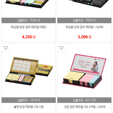
704916
708373
상품코드 :
상품코드 :
탁상용 양장 점착 메모함 (독판)
탁상용 양장 점착 메모함 (100매)
4,200
3,096
원
원
191876
441734
상품코드 :
상품코드 :
볼펜 양장 메모함 (대) A형
고급 양장 메모함 (대) 3색형 / 200매