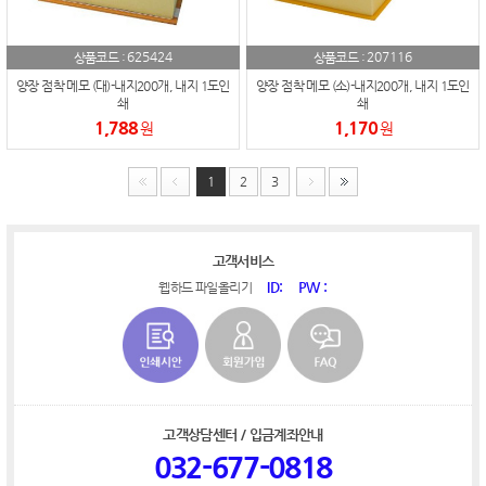
625424
207116
상품코드 :
상품코드 :
양장 점착 메모 (대)-내지200개, 내지 1도인
양장 점착 메모 (소)-내지200개, 내지 1도인
쇄
쇄
1,788
1,170
원
원
1
2
3
고객서비스
ID:
PW :
웹하드 파일올리기
고객상담센터 / 입금계좌안내
032-677-0818