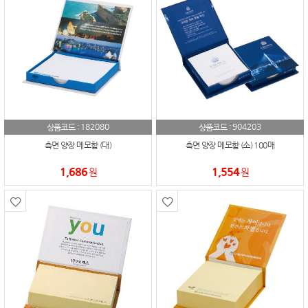
182080
904203
상품코드 :
상품코드 :
측면 양장 메모함 (대)
측면 양장 메모함 (소) 100매
1,686
1,554
원
원