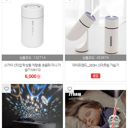
132714
453674
상품코드 :
상품코드 :
스카이 C타입 탁상용 차량용 초음파 미니 가
마이프랜드_260H 스마트빔 가습기
습기 MH10
6,000
원
품절