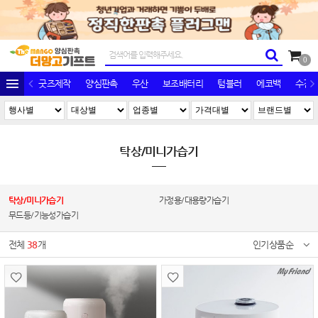
0
굿즈제작
양심판촉
우산
보조배터리
텀블러
에코백
수건/
탁상/미니가습기
탁상/미니가습기
가정용/대용량가습기
무드등/기능성가습기
전체
38
개
인기상품순