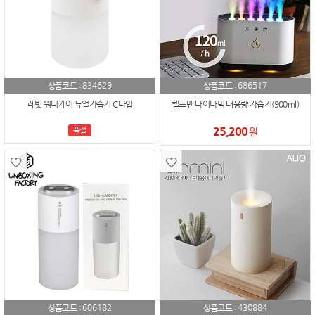
834629
686517
상품코드 :
상품코드 :
레빗 워터케어 듀얼가습기 C타입
헬프맨 다이나믹 대용량 가습기(900ml)
25,200
품절
원
606182
430884
상품코드 :
상품코드 :