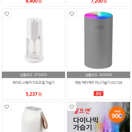
8,400
7,200
원
원
670453
834650
상품코드 :
상품코드 :
에이드 스퀘어 각도조절 가습기
레빗 워터케어 미니가습기 WC108
5,237
원
품절