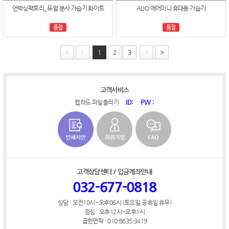
언박싱팩토리_듀얼 분사 가습기 화이트
ALIO 에어미니 휴대용 가습기
품절
품절
1
2
3
고객서비스
ID:
PW :
웹하드 파일올리기
고객상담센터 / 입금계좌안내
032-677-0818
상담 : 오전10시~오후06시 (토요일,공휴일 휴무)
점심 : 오후12시~오후1시
급한연락 : 010-8635-3419