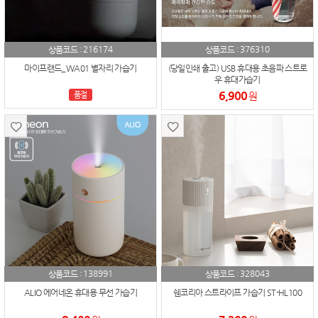
216174
376310
상품코드 :
상품코드 :
마이프랜드_WA01 별자리 가습기
(당일인쇄 출고) USB 휴대용 초음파 스트로
우 휴대가습기
6,900
품절
원
138991
328043
상품코드 :
상품코드 :
ALIO 에어네온 휴대용 무선 가습기
쉔코리아 스트라이프 가습기 ST-HL100