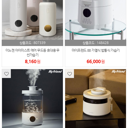
807339
148428
상품코드 :
상품코드 :
이노젠 아이미스트 에어 무드등 휴대용 무
마이프랜드 88 가열식 밥통식 가습기
선가습기
8,160
66,000
원
원