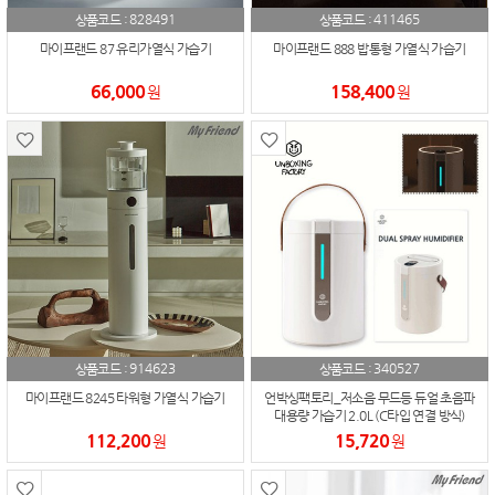
828491
411465
상품코드 :
상품코드 :
마이프랜드 87 유리가열식 가습기
마이프랜드 888 밥통형 가열식 가습기
66,000
158,400
원
원
914623
340527
상품코드 :
상품코드 :
마이프랜드 8245 타워형 가열식 가습기
언박싱팩토리_저소음 무드등 듀얼 초음파
대용량 가습기 2.0L (C타입 연결 방식)
112,200
15,720
원
원