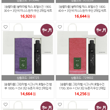
919946
955239
상품코드 :
상품코드 :
[송월타올] 블랙라벨 럭스 호텔수건 190G
[송월타올] 블랙라벨 럭스 호텔수건 180G
30수 + 3단 비지니스 완자 우산 2매입 세트
40수 + 3단 비지니스 완자 우산 2매입 세트
16,920
16,644
원
원
389725
729602
상품코드 :
상품코드 :
[송월타올] 그린라벨 시그니처 호텔수건 뱀
[송월타올] 그린라벨 시그니처 호텔수건
부 180G + CM 3단 뉴폰지 우산 2매입 세
170G 30수 + CM 3단 뉴폰지 우산 2매입
트
세트
14,664
14,256
원
원