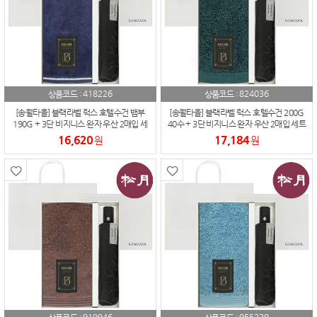
418226
824036
상품코드 :
상품코드 :
[송월타올] 블랙라벨 럭스 호텔수건 뱀부
[송월타올] 블랙라벨 럭스 호텔수건 200G
190G + 3단 비지니스 완자 우산 2매입 세
40수 + 3단 비지니스 완자 우산 2매입 세트
트
16,620
17,184
원
원