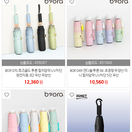
459267
851043
상품코드 :
상품코드 :
BOR 070 로즈골드 투톤 컬러암막 UV차단
BOR 069 캔디볼 투톤 6K 초경량 우양산 미
완전자동 3단 우산 우양산
니 컬러암막 UV차단 5단 우산
12,360
10,560
원
원