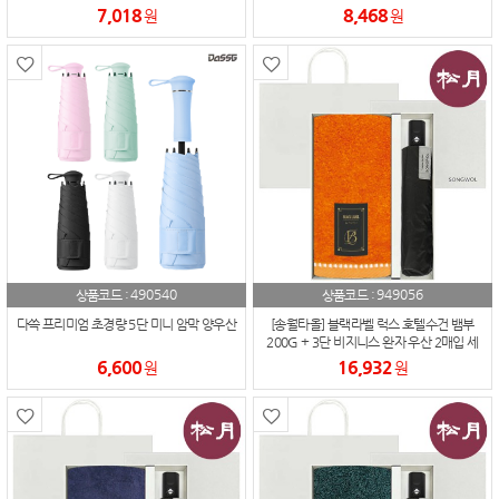
7,018
8,468
원
원
490540
949056
상품코드 :
상품코드 :
다쓱 프리미엄 초경량 5단 미니 암막 양우산
[송월타올] 블랙라벨 럭스 호텔수건 뱀부
200G + 3단 비지니스 완자 우산 2매입 세
트
6,600
16,932
원
원