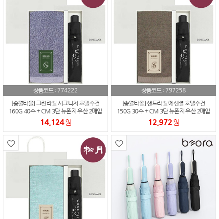
774222
797258
상품코드 :
상품코드 :
[송월타올] 그린라벨 시그니처 호텔수건
[송월타올] 샌드라벨 에센셜 호텔수건
160G 40수 + CM 3단 뉴폰지 우산 2매입
150G 30수 + CM 3단 뉴폰지 우산 2매입
세트
세트
14,124
12,972
원
원