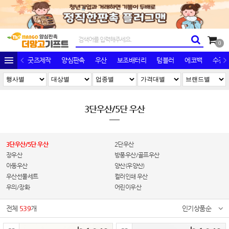
0
굿즈제작
양심판촉
우산
보조배터리
텀블러
에코백
수건/
3단우산/5단 우산
3단우산/5단 우산
2단우산
장우산
방풍우산/골프우산
아동우산
양산(우양산)
우산선물세트
컬러인쇄 우산
우의/장화
어린이우산
전체
539
개
인기상품순