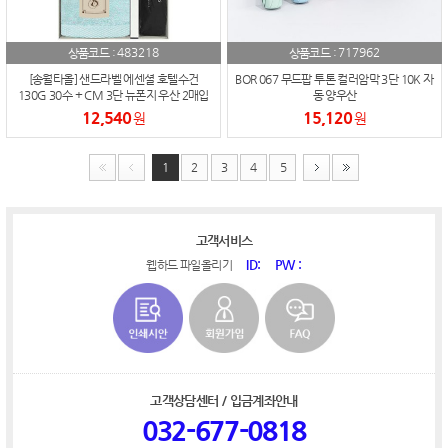
483218
717962
상품코드 :
상품코드 :
[송월타올] 샌드라벨 에센셜 호텔수건
BOR 067 무드팝 투톤 컬러암막 3단 10K 자
130G 30수 + CM 3단 뉴폰지 우산 2매입
동 양우산
세트
12,540
15,120
원
원
1
2
3
4
5
고객서비스
ID:
PW :
웹하드 파일올리기
고객상담센터 / 입금계좌안내
032-677-0818