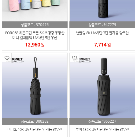
370476
947279
상품코드 :
상품코드 :
BOR 068 히든그립 투톤 6K 초경량 우양산
핸들링 8K UV차단 3단 완자동 양우산
미니 컬러암막 UV차단 5단 우산
12,960
7,714
원
원
388282
965227
상품코드 :
상품코드 :
마니또 40K UV차단 3단 완자동 양우산
루이 132K UV차단 3단 완자동 양우산