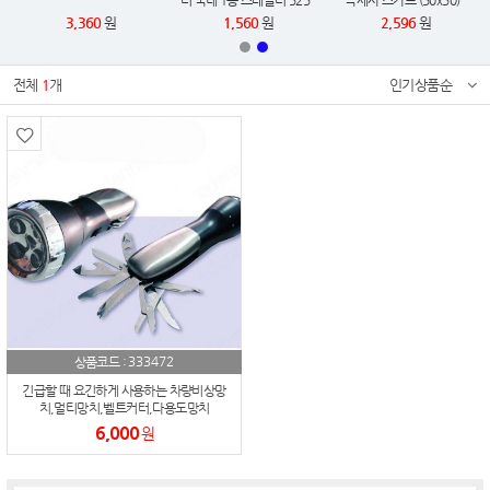
러 국내 1등 스테들러 525
극세사 스카프 (50x50)
슬라이딩 지우개 2025 카페
3,360
원
1,560
원
2,596
원
에디션 한정판
전체
1
개
인기상품순
333472
상품코드 :
긴급할 때 요긴하게 사용하는 차량비상망
치,멀티망치,벨트커터,다용도망치
6,000
원