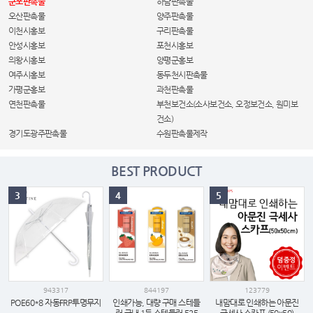
군포판촉물
하남판촉물
오산판촉물
양주판촉물
이천시홍보
구리판촉물
안성시홍보
포천시홍보
의왕시홍보
양평군홍보
여주시홍보
동두천시판촉물
가평군홍보
과천판촉물
연천판촉물
부천보건소(소사보건소, 오정보건소, 원미보
건소)
경기도광주판촉물
수원판촉물제작
BEST PRODUCT
3
4
5
943317
844197
123779
POE60*8 자동FRP투명무지
인쇄가능, 대량 구매 스테들
내맘대로 인쇄하는 아문진