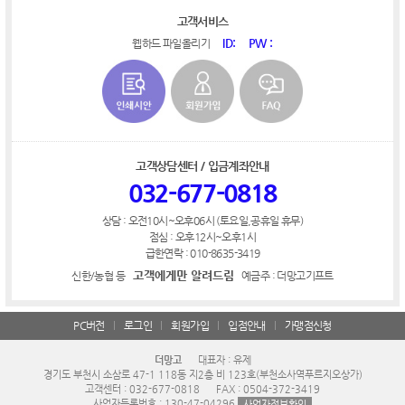
고객서비스
ID:
PW :
웹하드 파일올리기
고객상담센터 / 입금계좌안내
032-677-0818
상담 : 오전10시~오후06시 (토요일,공휴일 휴무)
점심 : 오후12시~오후1시
급한연락 : 010-8635-3419
고객에게만 알려드림
신한/농협 등
예금주 : 더망고기프트
PC버전
로그인
회원가입
입점안내
가맹점신청
더망고
대표자 : 유제
경기도 부천시 소삼로 47-1 118동 지2층 비 123호(부천소사역푸르지오상가)
고객센터 : 032-677-0818
FAX : 0504-372-3419
사업자등록번호 : 130-47-04296
사업자정보확인