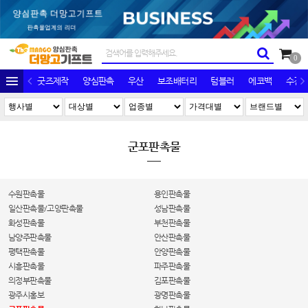
0
굿즈제작
양심판촉
우산
보조배터리
텀블러
에코백
수건/
군포판촉물
수원판촉물
용인판촉물
일산판촉물/고양판촉물
성남판촉물
화성판촉물
부천판촉물
남양주판촉물
안산판촉물
평택판촉물
안양판촉물
시흥판촉물
파주판촉물
의정부판촉물
김포판촉물
광주시홍보
광명판촉물