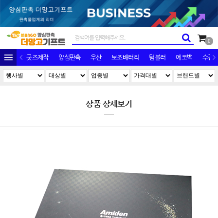
0
굿즈제작
양심판촉
우산
보조배터리
텀블러
에코백
수건/
상품 상세보기