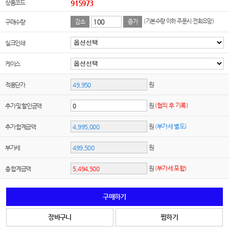
상품코드
915973
(기본수량 이하 주문시 전화요망)
구매수량
감소
증가
실크인쇄
케이스
원
적용단가
원
(협의 후 기록)
추가 및 할인금액
원
(부가세 별도)
추가 합계금액
원
부가세
원
(부가세 포함)
총 합계금액
구매하기
장바구니
찜하기