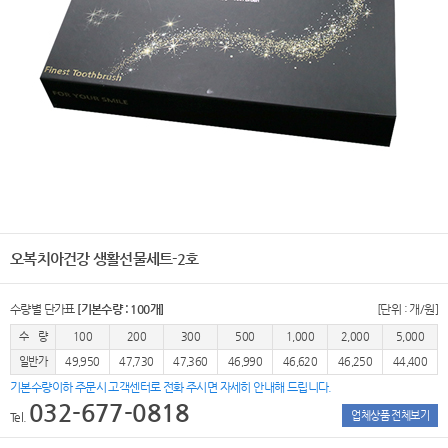
오복치아건강 생활선물세트-2호
수량별 단가표
[기본수량 : 100개]
[단위 : 개/원]
수 량
100
200
300
500
1,000
2,000
5,000
일반가
49,950
47,730
47,360
46,990
46,620
46,250
44,400
기본수량이하 주문시 고객센터로 전화 주시면 자세히 안내해 드립니다.
032-677-0818
업체상품 전체보기
Tel.