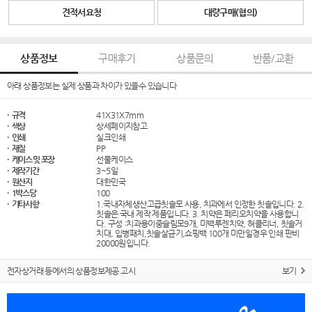
견적서요청
대량구매(협의)
상품정보
구매후기
상품문의
반품/교환
아래 상품정보는 실제 상품과 차이가 있을수 있습니다
· 규격
41X31X7mm
· 색상
상세페이지참고
· 인쇄
실크인쇄
· 재질
PP
· 케이스 및 포장
선물케이스
· 제작기간
3~5일
· 원산지
대한민국
· 1박스당
100
· 기타사항
1.국내자체생산고급칫솔모 사용, 치과에서 인정한 칫솔입니다. 2.
칫솔은 국내 제작 제품입니다. 3. 치약은 페리오치약을 사용합니
다. 구성 :치과용이중슬림모9개, 미백루젠치약, 혀클리너, 칫솔거
치대, 입병패치,칫솔살균기,쇼핑백 100개 미만일경우 인쇄 판비
20000원입니다.
전자상거래 등에서의 상품정보제공 고시
보기