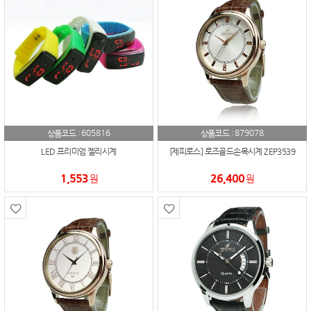
605816
879078
상품코드 :
상품코드 :
LED 프리미엄 젤리시계
[제피로스] 로즈골드손목시계 ZEP3539
1,553
26,400
원
원