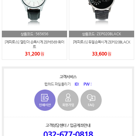
565656
ZEP020BLACK
상품코드 :
상품코드 :
[제피로스] 캘린더 손목시계 ZEP6569 화이
[제피로스] 듀얼손목시계 ZEP020BLACK
트
31,200
33,600
원
원
고객서비스
ID:
PW :
웹하드 파일올리기
고객상담센터 / 입금계좌안내
032-677-0818