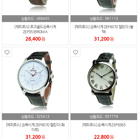
488445
961113
상품코드 :
상품코드 :
[제피로스] 로즈골드손목시계
[제피로스] 손목시계 ZEP6070 캘린더 (블
ZEP3539ROMA
랙)
26,400
31,200
원
원
325413
957779
상품코드 :
상품코드 :
[제피로스] 손목시계 ZEP6070 캘린더 (화
[제피로스] 손목시계 ZEP6565
이트)
31,200
22,800
원
원