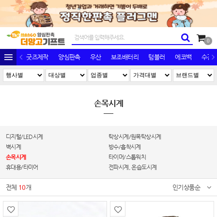
0
굿즈제작
양심판촉
우산
보조배터리
텀블러
에코백
수건/
손목시계
디지털/LED시계
탁상시계/원목탁상시계
벽시계
방수/흡착시계
손목시계
타이머/스톱워치
휴대용/타미어
전파시계, 온습도시계
전체
10
개
인기상품순