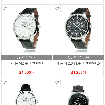
597525
266144
상품코드 :
상품코드 :
[제피로스] 손목시계 ZEP6568
[제피로스] 캘린더 손목시계 ZEP6569 블랙
24,000
31,200
원
원