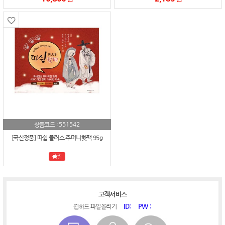
551542
상품코드 :
[국산정품] 따쉼 플러스 주머니핫팩 95g
품절
고객서비스
ID:
PW :
웹하드 파일올리기