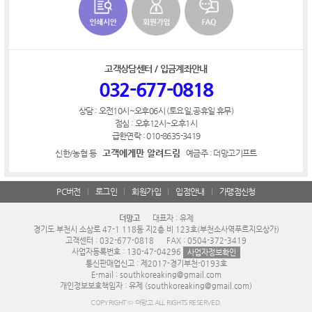
고객상담센터 / 입금계좌안내
032-677-0818
상담 : 오전10시~오후06시 (토요일,공휴일 휴무)
점심 : 오후12시~오후1시
급한연락 : 010-8635-3419
고객에게만 알려드림
신한/농협 등
예금주 : 더망고기프트
PC버전
로그인
회원가입
입점안내
가맹점신청
더망고
대표자 : 유제
경기도 부천시 소삼로 47-1 118동 지2층 비 123호(부천소사역푸르지오상가)
고객센터 : 032-677-0818
FAX : 0504-372-3419
사업자등록번호 : 130-47-04296
사업자정보확인
통신판매업신고 : 제2017-경기부천-0193호
E-mail : southkoreaking@gmail.com
개인정보보호책임자 : 유제 (southkoreaking@gmail.com)
COPYRIGHT © 더망고 ALL RIGHTS RESERVED.