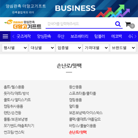
0
굿즈제작
양심판촉
우산
보조배터리
텀블러
에코백
수건/
손난로/핫팩
홈트/헬스용품
등산용품
돗자리/매트/방석
스포츠타올/쿨타올
쿨토시/멀티스카프
캠핑용품
캠핑취사용품
멀티툴
랜턴/손전등
보온보냉백/아이스박스
물통/보온보냉병
쿨팩/쿨매트/여름담요
모기밴드/해충퇴치기
바캉스/물놀이용품
썬크림/썬스틱
손난로/핫팩