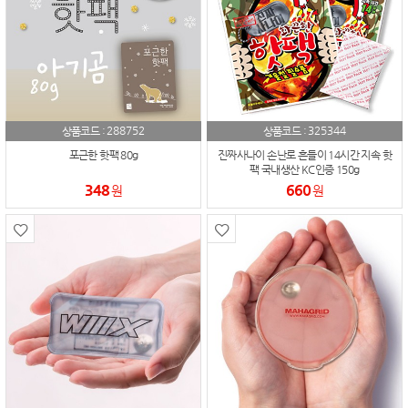
288752
325344
상품코드 :
상품코드 :
포근한 핫팩 80g
진짜사나이 손난로 흔들이 14시간 지속 핫
팩 국내생산 KC인증 150g
348
660
원
원