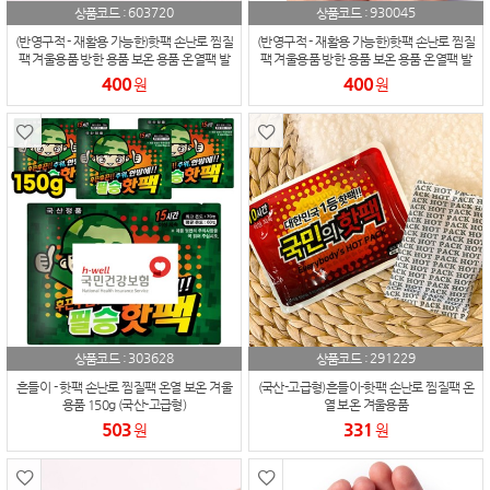
603720
930045
상품코드 :
상품코드 :
(반영구적 - 재활용 가능한)핫팩 손난로 찜질
(반영구적 - 재활용 가능한)핫팩 손난로 찜질
팩 겨울용품 방한 용품 보온 용품 온열팩 발
팩 겨울용품 방한 용품 보온 용품 온열팩 발
열 - 직사각
열 - 원형
400
400
원
원
303628
291229
상품코드 :
상품코드 :
흔들이 - 핫팩 손난로 찜질팩 온열 보온 겨울
(국산-고급형)흔들이-핫팩 손난로 찜질팩 온
용품 150g (국산-고급형)
열 보온 겨울용품
503
331
원
원