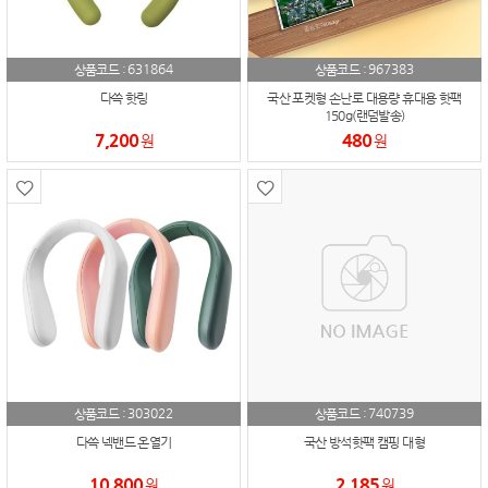
631864
967383
상품코드 :
상품코드 :
다쓱 핫링
국산 포켓형 손난로 대용량 휴대용 핫팩
150g(랜덤발송)
7,200
480
원
원
303022
740739
상품코드 :
상품코드 :
다쓱 넥밴드 온열기
국산 방석핫팩 캠핑 대형
10,800
2,185
원
원