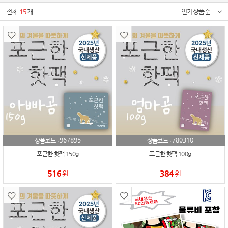
전체
15
개
인기상품순
967895
780310
상품코드 :
상품코드 :
포근한 핫팩 150g
포근한 핫팩 100g
516
384
원
원