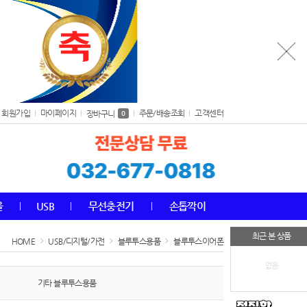
회원가입
마이페이지
주문/배송조회
고객센터
장바구니
0
올
USB
무선충전기
손톱깍이
최근 본 상품
HOME
USB/디지털/가전
블루투스용품
블루투스이어폰
없음
기타 블루투스용품