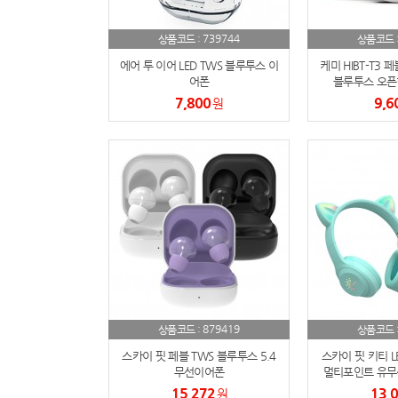
739744
상품코드 :
상품코드 
에어 투 이어 LED TWS 블루투스 이
케미 HIBT-T3 페
어폰
블루투스 오픈
7,800
9,6
원
879419
상품코드 :
상품코드 
스카이 핏 페블 TWS 블루투스 5.4
스카이 핏 키티 L
무선이어폰
멀티포인트 유무
5.4 휴
15,272
13,
원