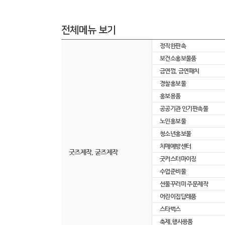
전체메뉴 보기
정직한판촉
보건소홍보물품
금연껌, 금연패치
경찰홍보물
홍보용품
공공기관 인기판촉물
노인홍보물
청소년홍보물
치매예방센터
굿즈제작, 굳즈제작
굿커스터마이징
수업준비물
선물꾸러미 주문제작
어린이집답례품
스타벅스
축제,행사용품