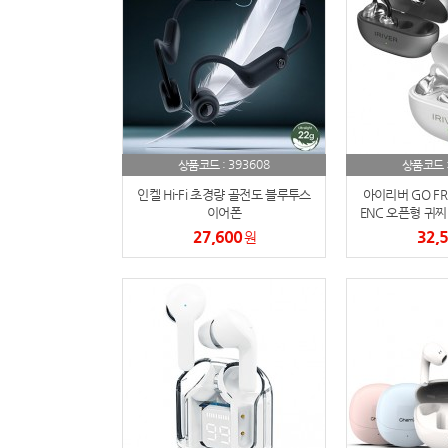
393608
상품코드 :
상품코드 
인켈 Hi-Fi 초경량 골전도 블루투스
아이리버 GO FRE
이어폰
ENC 오픈형 귀찌
어
27,600
32,
원