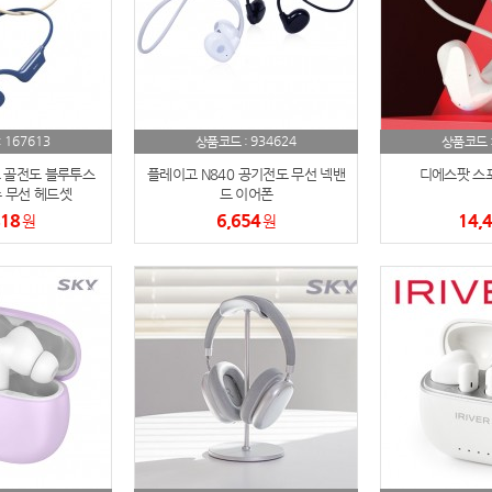
노트
18
스테들러
19
구급
20
167613
934624
:
상품코드 :
상품코드 
물티슈
21
 골전도 블루투스
플레이고 N840 공기전도 무선 넥밴
디에스팟 스포츠
수 무선 헤드셋
드 이어폰
티슈
22
818
6,654
14,
원
원
손톱
23
손톱깍이
24
AP-100071
25
보냉
26
AP-100052
27