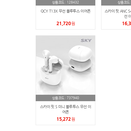
128432
상품코드 :
상품코드 
QCY T13X 무선 블루투스 이어폰
스카이 핏 ANC 
선 
21,720
16,
원
737940
상품코드 :
스카이 핏 S 미니 블루투스 무선 이
어폰
15,272
원