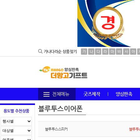
가나다라순 상품찾기
가
나
다
라
마
바
사
아
전체메뉴
굿즈제작
양심판촉
블루투스이어폰
용도별 추천상품
블루투스스피커
블루투