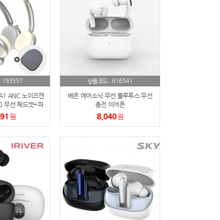
193557
616541
:
상품코드 :
A1 ANC 노이즈캔
베온 에어소닉 무선 블루투스 무선
0 무선 헤드셋+파
충전 이어폰
 세트
091
8,040
원
원