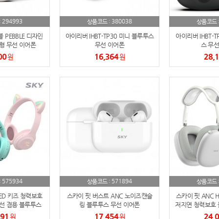
AP-100150
28
294993
380038
:
상품코드 :
상품코드 
블 PEBBLE 디자인
아이리버 IHBT-TP30 미니 블루투스
아이리버 IHBT-T
AP-100084
29
형 무선 이어폰
무선 이어폰
스 무선
00
16,364
28,
원
원
AP-100106
30
우산
1
AP-100062
2
타올
3
수건
4
볼펜
5
575934
571894
:
상품코드 :
상품코드 
양심판촉
6
ED 키즈 청력보호
스카이 핏 버스트 ANC 노이즈캔슬
스카이 핏 ANC 
선 겸용 블루투스
링 블루투스 무선 이어폰
저지연 청력보호 블
여행
7
대용 헤드셋
용 멀티포
091
17,454
24,
원
원