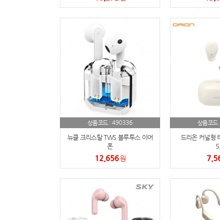
490336
상품코드 :
상품코드 
뉴클 크리스탈 TWS 블루투스 이어
드리온 커널형 
폰
5
12,656
7,5
원