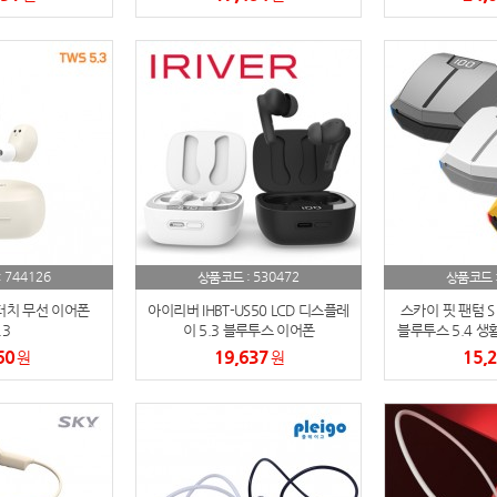
텀블러
8
파우치
9
AP-100125
10
usb
11
보조배터리
12
송월타올
13
744126
530472
:
상품코드 :
상품코드 
터치 무선 이어폰
아이리버 IHBT-US50 LCD 디스플레
스카이 핏 팬텀 S 
에코백
14
.3
이 5.3 블루투스 이어폰
블루투스 5.4 생
이
60
19,637
15,
원
원
AP-100025
15
쿠션
16
AP-100050
17