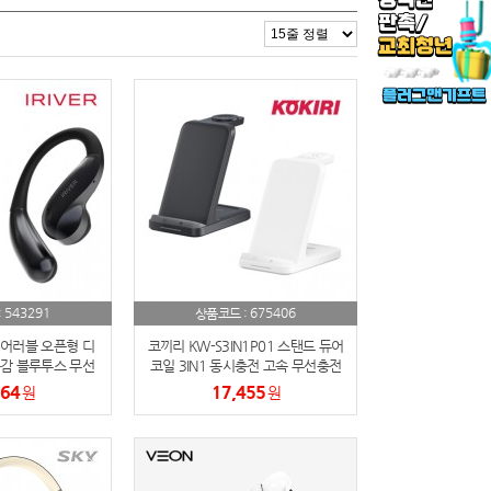
543291
675406
:
상품코드 :
어러블 오픈형 디
코끼리 KW-S3IN1P01 스탠드 듀어
감 블루투스 무선
코일 3IN1 동시충전 고속 무선충전
BT-TP90
기(워치전기종호환)
364
17,455
원
원