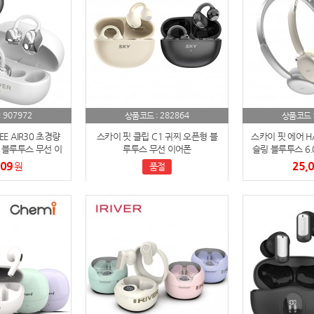
노트
18
스테들러
19
구급
20
907972
282864
:
상품코드 :
상품코드 
물티슈
21
E AIR30 초경량
스카이 핏 클립 C1 귀찌 오픈형 블
스카이 핏 에어 H
 블루투스 무선 이
루투스 무선 이어폰
슬링 블루투스 6.
티슈
22
폰
우치
509
25,
원
품절
손톱
23
손톱깍이
24
AP-100071
25
보냉
26
AP-100052
27