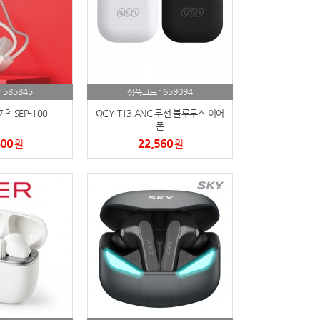
585845
659094
:
상품코드 :
 SEP-100
QCY T13 ANC 무선 블루투스 이어
폰
400
22,560
원
원