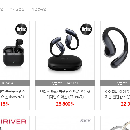
여행
7
순
후기많은순
최근등록순
텀블러
8
파우치
9
AP-100125
10
usb
11
보조배터리
12
송월타올
13
107404
149171
:
상품코드 :
상품코드 
에코백
14
팩트 블루투스 6.0
브리츠 Britz 블루투스 ENC 오픈형
아이리버 에어 웨
폰 (Inspire5)
디자인 이어폰 (BZ-Irex7)
자인 편안한 착용
이어폰 IH
018
28,800
22,
AP-100025
원
원
15
쿠션
16
AP-100050
17