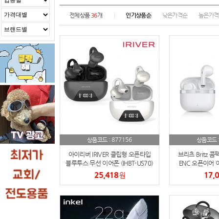
전체상품
36
개
인기상품순
낮은가격순
높은가격
877156
상품코드 :
상품코드 
아이리버 IRIVER 클립형 오픈타입
브리츠 Britz 콤
블루투스 무선 이어폰 (IHBT-US70)
ENC 오픈이어 이어
25,418
17,
원