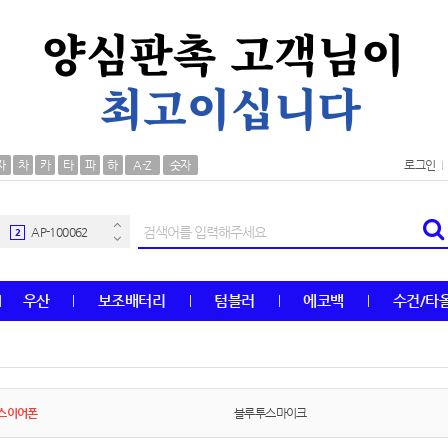
AP-100106
30
자
차
카
타
파
하
A-Z
숫자
로그인
우산
1
AP-100062
2
타올
3
우산
보조배터리
텀블러
에코백
수건/타
수건
4
볼펜
5
양심판촉
6
스이어폰
블루투스마이크