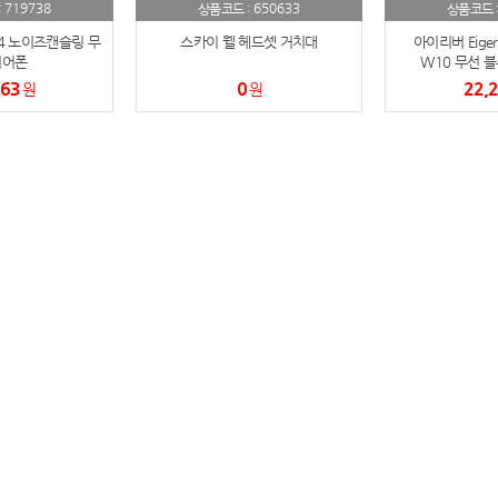
719738
650633
:
AP-100150
상품코드 :
상품코드 
28
S4 노이즈캔슬링 무
스카이 웰 헤드셋 거치대
아이리버 Eiger 
AP-100084
29
이어폰
W10 무선 
363
0
22,
원
원
AP-100106
30