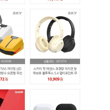
420506
391074
:
상품코드 :
TWS 게이밍 LED
스카이 핏 에센스 초경량 저지연 청
활방수 오픈형 무선
력보호 블루투스 5.4 멀티포인트 무
어폰
선헤드셋
272
10,909
원
원