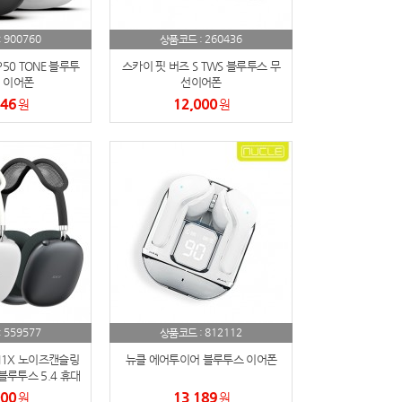
900760
260436
:
상품코드 :
P50 TONE 블루투
스카이 핏 버즈 S TWS 블루투스 무
 이어폰
선이어폰
146
12,000
원
원
559577
812112
:
상품코드 :
H1X 노이즈캔슬링
뉴클 에어투이어 블루투스 이어폰
루투스 5.4 휴대
인트 헤드셋
000
13,189
원
원