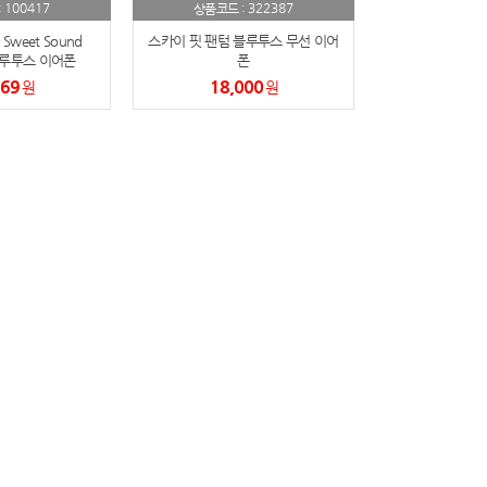
100417
322387
:
상품코드 :
Sweet Sound
스카이 핏 팬텀 블루투스 무선 이어
블루투스 이어폰
폰
269
18,000
원
원